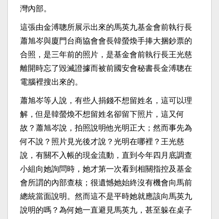
灣內部。
這張由金溥聰所展示出來的馬英九基金會前執行長
蕭旭岑與廈門台商協會會長韓螢煥手捧大捆鈔票的
合照，是三年前的照片，是基金會前執行長王光慈
離開時忘了毀滅證據而被前國安會秘書長金溥聰在
電腦裡搜出來的。
蕭旭岑等人說，有些人捐錢不想留姓名，這可以理
解，但是韓螢煥不想留姓名卻留下照片，這又何
故？蕭旭岑說，拍照說明他光明正大；然而事先為
何不說？照片見光後才說？光明在哪裡？王光慈
說，有關不入帳的現金流動，直到今年四月底調查
小組向她詢問時，她才第一次看到相關指控及基金
會所謂的內部查核；很遺憾她始終沒有機會向馬前
總統當面說明。然而這不是平時她就應該向馬英九
說明的嗎？為何她一直避見馬英九，甚至躲在桌子