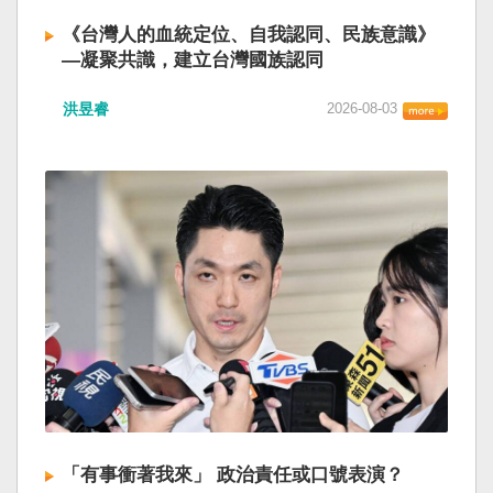
《台灣人的血統定位、自我認同、民族意識》
—凝聚共識，建立台灣國族認同
洪昱睿
2026-08-03
「有事衝著我來」 政治責任或口號表演？