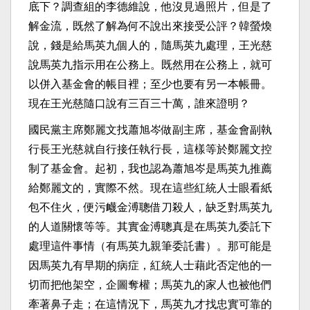
底下？調查組的李德維說，他沒見過照片，但是了
解金流，既然了解為何不說出來接受公評？韓螢煥
說，錢是給馬英九個人的，隨馬英九處理，王光慈
說馬英九指示用在公務上。既然用在公務上，就可
以併入基金會的帳目裡；至少也要有另一本帳冊。
現在王光慈隨口說有三百三十萬，誰來證明？
國民黨主席鄭麗文找蕭旭岑做副主席，基金會副執
行長王光慈就自行接任執行長，這樣等於鄭麗文控
制了基金會。起初，我也認為蕭旭岑是馬英九推薦
給鄭麗文的，實際不然。現在這些紅統人士眼看紙
包不住火，便污衊金溥聰借刀殺人，缺乏對馬英九
的人道關懷等等。其實金溥聰真是在馬英九委託下
處理這件事情（有馬英九親筆委託書）。那可能是
因馬英九有早期的病症，紅統人士藉此否定他的一
切而把他架空，企圖奪權；馬英九的家人也被他們
牽著鼻子走；在這情況下，馬英九才找忠實可靠的