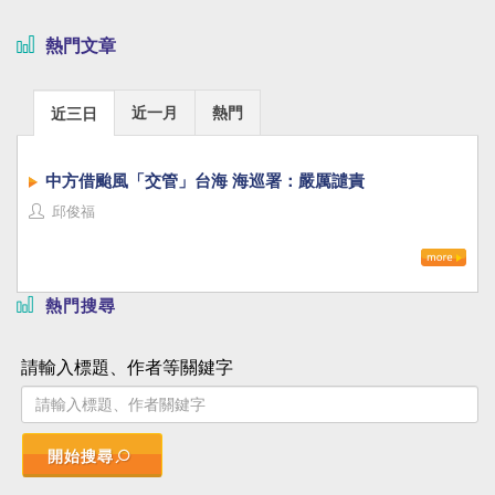
熱門文章
近一月
熱門
近三日
中方借颱風「交管」台海 海巡署：嚴厲譴責
邱俊福
熱門搜尋
請輸入標題、作者等關鍵字
開始搜尋