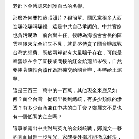
老部下金溥聰來維護自己的名譽。
那麼為何要拍這張照片？很簡單。國民黨很多人西
進騙吃騙喝騙錢，這是中共自己承認的。中共官僚
也貪污腐敗，前台辦主任、後轉為海協會會長的陳
雲林後來完全消失不見，就是盛傳貪了國台辦統戰
台灣的經費。既然兩岸都有大量騙子存在，可能是
韓螢煥在拿了直接或間接的紅金給蕭旭岑後，自然
要捧著錢拍合照作為證據交給國台辦，再轉給王滬
寧。
這是三百三十萬中的一百萬，其他現金來歷又如
何？而全台灣，從選里長到總統，有多少類似的滲
透？有多少台商兼任中共的白手套？鄭麗文不是也
有一個低調的金主嗎？
這事暴露出中共對馬英九的金錢統戰，鄭麗文一夥
的真面目進一步見光。家醜要外揚才能徹底解決，