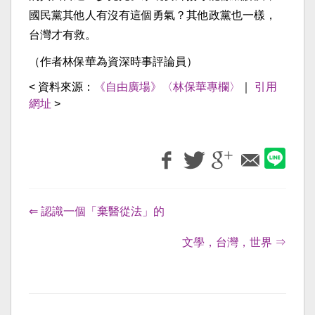
國民黨其他人有沒有這個勇氣？其他政黨也一樣，
台灣才有救。
（作者林保華為資深時事評論員）
< 資料來源：
《自由廣場》〈林保華專欄〉
｜
引用
網址
>
⇐ 認識一個「棄醫從法」的
文學，台灣，世界 ⇒