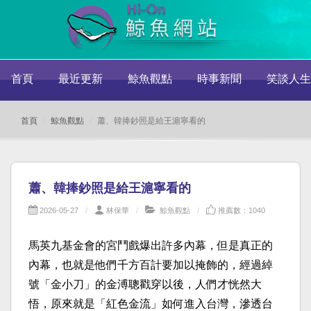
首頁
最近更新
鯨魚觀點
時事新聞
笑談人生
首頁
鯨魚觀點
蕭、韓捧鈔照是給王滬寧看的
蕭、韓捧鈔照是給王滬寧看的
2026-05-27
林保華
鯨魚觀點
推薦數：1040
馬英九基金會的宮鬥戲爆出許多內幕，但是真正的
內幕，也就是他們千方百計要加以掩飾的，經過綽
號「金小刀」的金溥聰戳穿以後，人們才恍然大
悟，原來就是「紅色金流」如何進入台灣，滲透台