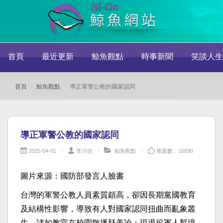
首頁
最近更新
鯨魚觀點
時事新聞
笑談人生
首頁
鯨魚觀點
導正軍警公教的國家認同
導正軍警公教的國家認同
2025-04-01
李川信
鯨魚觀點
推薦數：16890
圖片來源：國防部發言人臉書
台灣的軍警公教人員素質頗高，卻因長期黨國教育
及結構性影響，導致有人對國家認同扭曲而亂象叢
生，諸如教官在校園散播疑美論；現退役軍人幫境