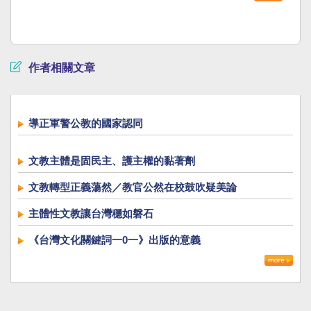
作者相關文章
導正軍警公教的國家認同
文教主體是固民主、護主權的黏著劑
文教轉型正義蕩然／教官公然在校鼓吹疑美論
主體性文教讓台灣穩如磐石
《台灣文化關鍵詞一0一》出版的意義