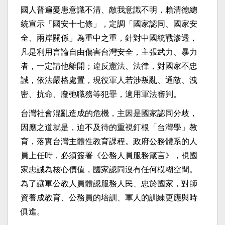
國人普遍憂患意識不清、敵我意識不明，賴清德總
統宣示「國安十七條」，定調「國家認同、國家安
全、兩岸關係」為重中之重，針對中國統戰滲透，
凡是利用言論自由傷害台灣安全，主張武力、暴力
者，一定請他離開；違反憲法、法律，對國家不忠
誠，依法嚴格處置，現役軍人若涉叛亂、通敵、洩
密、抗命、廢弛職務等犯罪，適用軍法審判。
台灣社會混亂造成的危機，主因是國家認同分歧，
因應之道就是，迫不及待的重視釘根「台灣學」教
育，落實台灣主體性教育課程。政府公務體系的人
員上任時，必須簽署《公務人員服務箴言》，視國
家忠誠為核心價值，國家認同沒有任何模糊空間。
為了讓軍公教人員體認服務人民、忠於國家，對師
資養成教育、公務員的培訓、軍人的訓練更應與時
俱進。