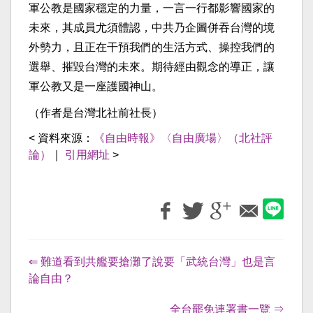
軍公教是國家穩定的力量，一言一行都影響國家的
未來，其成員尤須體認，中共乃企圖併吞台灣的境
外勢力，且正在干預我們的生活方式、操控我們的
選舉、摧毀台灣的未來。期待經由觀念的導正，讓
軍公教又是一座護國神山。
（作者是台灣北社前社長）
< 資料來源：
《自由時報》〈自由廣場〉（北社評
論）
｜
引用網址
>
⇐ 難道看到共艦要搶灘了說要「武統台灣」也是言
論自由？
全台罷免連署書一覽 ⇒