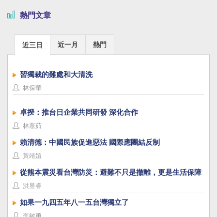
熱門文章
近一月
熱門
近三日
習獨裁的難處和大清洗
林保華
卓揆：推台日企業共同研發 深化合作
林薏茹
賴清德：中國民族促進惡法 國際應團結反制
黃靖媗
從熊本震災看台灣防災：避難不只是撤離，更是生活保障
洪昱睿
如果一九四五年八一五台灣獨立了
李敏勇