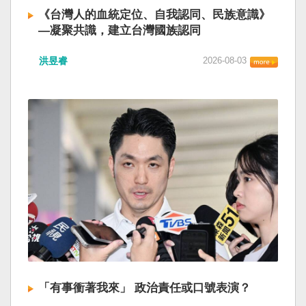
《台灣人的血統定位、自我認同、民族意識》
—凝聚共識，建立台灣國族認同
洪昱睿
2026-08-03
「有事衝著我來」 政治責任或口號表演？