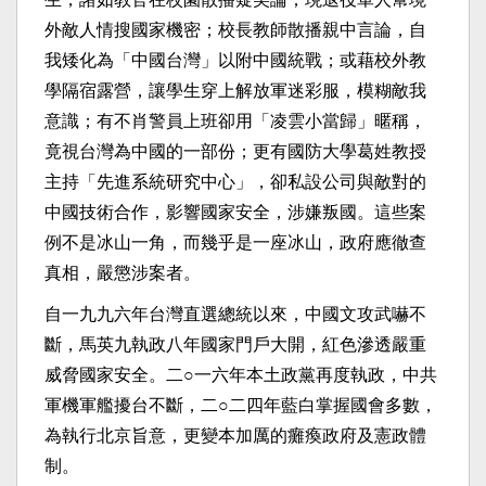
外敵人情搜國家機密；校長教師散播親中言論，自
我矮化為「中國台灣」以附中國統戰；或藉校外教
學隔宿露營，讓學生穿上解放軍迷彩服，模糊敵我
意識；有不肖警員上班卻用「凌雲小當歸」暱稱，
竟視台灣為中國的一部份；更有國防大學葛姓教授
主持「先進系統研究中心」，卻私設公司與敵對的
中國技術合作，影響國家安全，涉嫌叛國。這些案
例不是冰山一角，而幾乎是一座冰山，政府應徹查
真相，嚴懲涉案者。
自一九九六年台灣直選總統以來，中國文攻武嚇不
斷，馬英九執政八年國家門戶大開，紅色滲透嚴重
威脅國家安全。二○一六年本土政黨再度執政，中共
軍機軍艦擾台不斷，二○二四年藍白掌握國會多數，
為執行北京旨意，更變本加厲的癱瘓政府及憲政體
制。