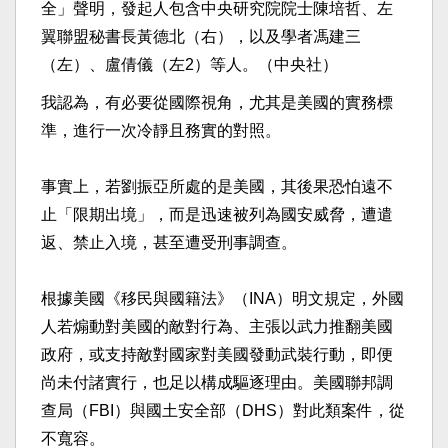
全」聲明，發起人包含中央研究院院士陳培哲、左
翼聯盟秘書長黃德北（右），以及學者馮建三
（左）、盧倩儀（左2）等人。（中央社）
我認為，有必要從國際視角，尤其是美國的實務標
準，進行一次冷靜且務實的對照。
事實上，若劉振亞所處的是美國，其後果恐怕遠不
止「限期出境」，而是迅速被列為國安威脅，遭遣
返、禁止入境，甚至遭受刑事調查。
根據美國《移民與國籍法》（INA）明文規定，外國
人若煽動對美國的敵對行為、主張以武力推翻美國
政府，或支持敵對國家對美國發動武裝行動，即便
尚未付諸實行，也足以構成驅逐理由。美國聯邦調
查局（FBI）與國土安全部（DHS）對此類案件，從
不寬容。