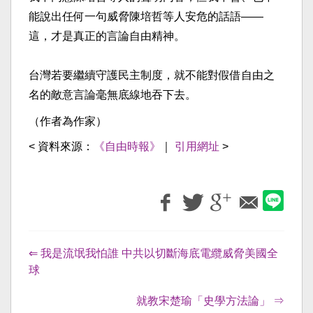
能說出任何一句威脅陳培哲等人安危的話語——
這，才是真正的言論自由精神。
台灣若要繼續守護民主制度，就不能對假借自由之
名的敵意言論毫無底線地吞下去。
（作者為作家）
< 資料來源：
《自由時報》
｜
引用網址
>
⇐ 我是流氓我怕誰 中共以切斷海底電纜威脅美國全
球
就教宋楚瑜「史學方法論」 ⇒