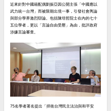
近來針對中國籍配偶劉振亞因公開主張「中國應以
武力統一台灣」而被限期出境一事，引發社會輿論
與部分學界激烈辯論。包括陳培哲院士在內的七十
五位學者，更以「言論自由受壓」為由，批評政府
涉嫌言論審查。
75名學者署名提出「捍衛台灣民主法治與和平安