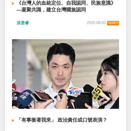
《台灣人的血統定位、自我認同、民族意識》
—凝聚共識，建立台灣國族認同
洪昱睿
2026-08-03
「有事衝著我來」 政治責任或口號表演？