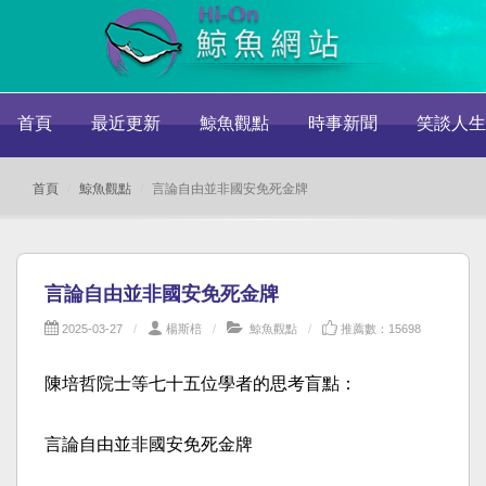
首頁
最近更新
鯨魚觀點
時事新聞
笑談人生
首頁
鯨魚觀點
言論自由並非國安免死金牌
言論自由並非國安免死金牌
2025-03-27
楊斯棓
鯨魚觀點
推薦數：15698
陳培哲院士等七十五位學者的思考盲點：
言論自由並非國安免死金牌