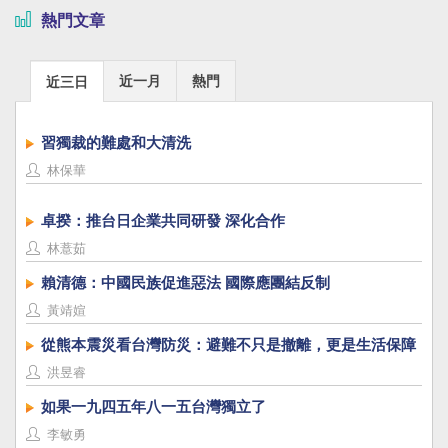
熱門文章
近一月
熱門
近三日
習獨裁的難處和大清洗
林保華
卓揆：推台日企業共同研發 深化合作
林薏茹
賴清德：中國民族促進惡法 國際應團結反制
黃靖媗
從熊本震災看台灣防災：避難不只是撤離，更是生活保障
洪昱睿
如果一九四五年八一五台灣獨立了
李敏勇