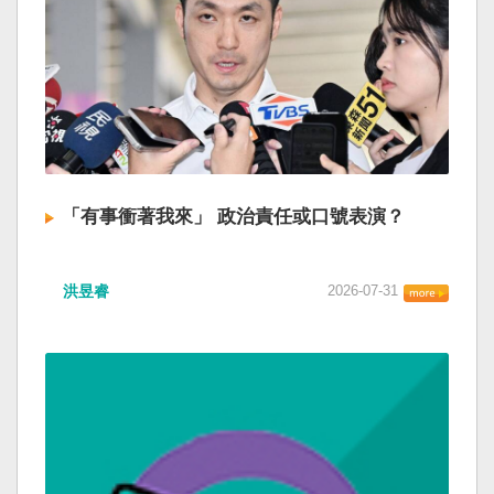
「有事衝著我來」 政治責任或口號表演？
洪昱睿
2026-07-31