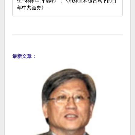
生--林保華回憶錄》﹑《用鮮血和謊言寫下的百
年中共黨史》......
最新文章：