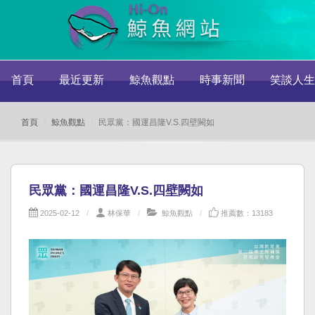
首頁
最近更新
鯨魚觀點
時事新聞
笑談人生
首頁
鯨魚觀點
民眾黨：國運昌隆V.S.四壁闕如
民眾黨：國運昌隆V.S.四壁闕如
2025-02-12
林保華
鯨魚觀點
推薦數：13183