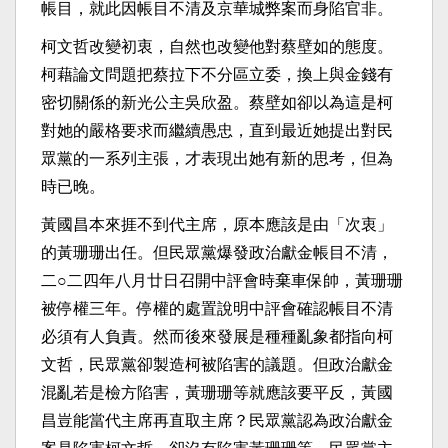
帳目，就此因帳目不清及京華城弊案而身陷官非。
柯文哲改變初衷，自然也改變他對蔡壁如的態度。
柯藉論文問題把蔡拉下不分區立委，換上與金錢有
密切關係的新光公主吳欣盈。蔡壁如卻以為這是柯
對她的嚴格要求而繼續愚忠，直到最近她提出對民
眾黨的一系列主張，才表現出她有新的思考，但為
時已晚。
黃國昌本來捱不到代主席，原本應該是由「次衷」
的黃珊珊出任。但民眾黨爆發政治獻金帳目不清，
二○二四年八月廿日召開中評會時棄車保帥，黃珊珊
被停權三年。停權的處置說明中評會確認帳目不清
必須有人負責。然而後來發展是種種亂象都指向柯
文哲，民眾黨卻製造柯被陷害的議題。但政治獻金
混亂若是檢方陷害，黃珊珊等就應該要平反，黃國
昌豈能當代主席再直取主席？民眾黨認為政治獻金