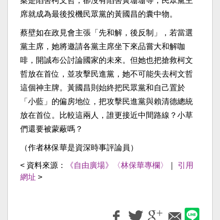
案是陷害柯文哲，卻沒有陷害黃珊珊等，民眾黨主
席就成為最後投機民眾黨的黃國昌的囊中物。
蔡壁如在政見會主張「先和解，後反制」，若當選
黨主席，她將邀請各黨主席坐下來品嘗大和解咖
啡，開誠布公討論國家的未來。但她也把搶救柯文
哲放在首位，並攻擊民進黨，她不可能失去柯文哲
這個神主牌。黃國昌則始終把民眾黨和自己置於
「小藍」的偏房地位，把攻擊民進黨與賴清德總統
放在首位。比較這兩人，誰更接近中間路線？小草
們還要被蒙蔽嗎？
（作者林保華是資深時事評論員）
< 資料來源：
《自由廣場》〈林保華專欄〉
｜
引用
網址
>