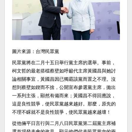
圖片來源：台灣民眾黨
民眾黨將在二月十五日舉行黨主席的選舉。事前，
柯文哲的最老搭檔蔡壁如呼籲代主席黃國昌與她討
論相關事宜，黃國昌因已獨霸該黨而置之不理。沒
想到蔡壁如鍥而不捨，公開宣布參選黨主席，拋出
一系列主張，顯然有備而來；黃國昌不得回應說，
這是良性競爭，使民眾黨越來越好。那麼，原先的
不理不睬就不是良性競爭，使民眾黨越來越壞！
從他倆平日言行與二月八日民眾黨第二屆黨主席補
選首場發表會的政見，顯示他們代表民眾黨內的兩