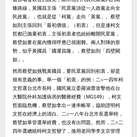
條路線，黃國昌主張「民眾黨須從一人政黨走向全
民政黨」，也就是從「柯黨」走向「黃黨」。蔡壁
如則主張回到「最初價值」（初衷），但是連柯文
哲都已拋棄初衷，主張初衷者也紛紛離開民眾黨，
蔡壁如要在黨內獲得呼應已很困難。兩人對陣的形
勢，似乎黃國昌「國運昌隆」，蔡壁如則「四壁闕
如」。
然而蔡壁如挑戰黃國昌，要民眾黨回到初衷，卻是
很有意義的事。舉一個「初衷」的例：二○一四年柯
文哲選台北市長時，國民黨立委羅淑蕾攻擊他在台
大醫院外科加護病房的醫療經費（MG149），柯文
哲面臨危機，蔡壁如拿出一連串帳單，協助證明柯
文哲在經濟上的清白。二○一八年台北市長選舉時，
蔡壁如掌管選舉經費，也沒有出問題。然而，二○二
四年選總統時柯文哲變了，換用老同學李文宗管理