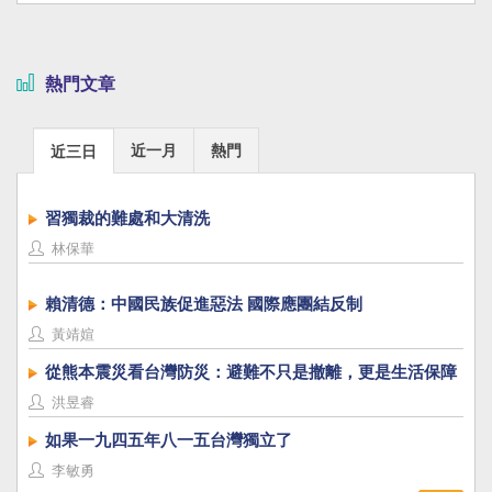
熱門文章
近一月
熱門
近三日
習獨裁的難處和大清洗
林保華
賴清德：中國民族促進惡法 國際應團結反制
黃靖媗
從熊本震災看台灣防災：避難不只是撤離，更是生活保障
洪昱睿
如果一九四五年八一五台灣獨立了
李敏勇