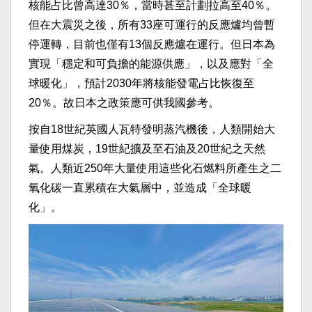
核能占比曾高達30％，當時甚至計劃拉高至40％。
但在大震災之後，所有33座可運行的反應爐均曾暫
停運轉，目前也僅有13個反應爐在運行。但日本為
實現「穩定和可負擔的能源供應」，以及應對「全
球暖化」，預計2030年將核能發電占比恢復至
20％。故日本之政策應可供我國參考。
按自18世紀英國人瓦特發明蒸汽機後，人類開始大
量使用煤炭，19世紀擴及至石油及20世紀之天然
氣。人類近250年大量使用這些化石燃料所產生之二
氧化碳一直累積在大氣層中，並造成「全球暖
化」。