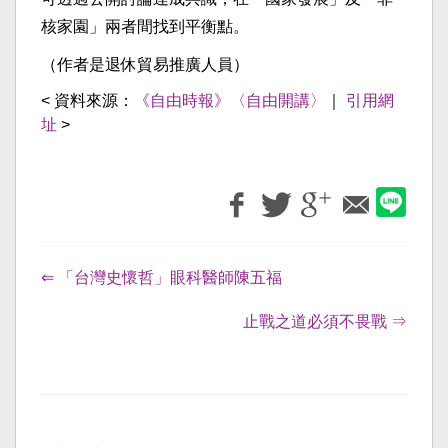
核家園」兩者間找到平衡點。
（作者是退休貿易推廣人員）
< 資料來源：
《自由時報》〈自由開講〉
｜
引用網
址
>
⇐ 「台灣史懷哲」眼科醫師陳五福
止戰之道必須不畏戰 ⇒