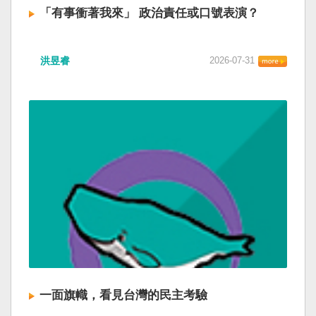
「有事衝著我來」 政治責任或口號表演？
洪昱睿
2026-07-31
一面旗幟，看見台灣的民主考驗