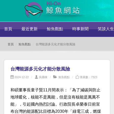
首頁
最近更新
鯨魚觀點
時事新聞
笑談人生
首頁
鯨魚觀點
台灣能源多元化才能分散風險
台灣能源多元化才能分散風險
2024-12-22
吳國棟
鯨魚觀點
推薦數：7323
和碩董事長童子賢11月間表示：「為了減碳與防止
地球暖化，核能不是萬能，但是沒有核能是萬萬不
能」，引起國內熱烈討論。行政院長卓榮泰日前宣
布台灣的能源配比目標為2030年「綠電三成，燃煤