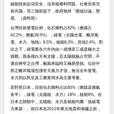
核能技術必須安全、沒有核廢料問題、社會也有充
裕共識」等三個前提下，政府抱持「開放討論」態
度。（資料照）
台灣目前發電比例，化石燃料占82%（燃煤占
42.2%，燃氣39.5%），綠電（太陽光電、離岸風
電、水力、地熱）9.5%，核能6.3%，其他2.4%。對
比之下，綠電要在六年內由一成增至三成是極大之
挑戰。因為僅白天有太陽，且太陽能板占空間，不
適合狹窄之台灣，颱風來臨時又極易受損。位於中
部之離岸風場也僅冬天風力才強，無法全年發電。
水力則以民生及工農業用水為主要考量。
若對照日本，目前化石燃料占比65%（燃煤及燃氣
各半），綠電（太陽能、水力）18%，核能9%。在
日本之歸類中，太陽能、水力及核能均屬「低碳電
力來源」。按日本在2011年東北地震和海嘯之前，