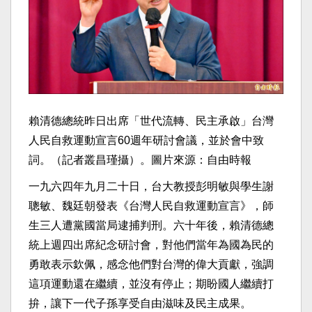
賴清德總統昨日出席「世代流轉、民主承啟」台灣
人民自救運動宣言60週年研討會議，並於會中致
詞。（記者叢昌瑾攝）。圖片來源：自由時報
一九六四年九月二十日，台大教授彭明敏與學生謝
聰敏、魏廷朝發表《台灣人民自救運動宣言》，師
生三人遭黨國當局逮捕判刑。六十年後，賴清德總
統上週四出席紀念研討會，對他們當年為國為民的
勇敢表示欽佩，感念他們對台灣的偉大貢獻，強調
這項運動還在繼續，並沒有停止；期盼國人繼續打
拚，讓下一代子孫享受自由滋味及民主成果。