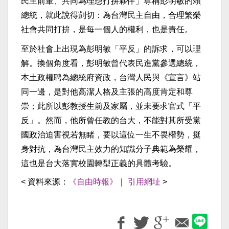
民主前輩、共同為理想打拚夥伴」尊稱彭明敏的賴
總統，就此說得剴切：為台灣民主自由，合理繁榮
社會共同打拚，是每一個人的權利，也是責任。
至於社會上出現為彭明敏「平反」的訴求，可以理
解。換個角度看，彭明敏曾代表民進黨參選總統，
本土政權聘為總統府資政，台灣人民與《宣言》站
同一邊，是對他高潔人格及主張的高度肯定和尊
崇；此所以彭教授生前及家屬，並未要求官式「平
反」。然而，他所曾任教的台大，不能對其所受黨
國政治迫害視若無睹，要以這位一生不畏權勢，挺
身對抗，為台灣民主效力的知識分子典範為榮耀，
這也是台大落實校園轉型正義的具體考驗。
< 資料來源：
《自由時報》
｜
引用網址
>