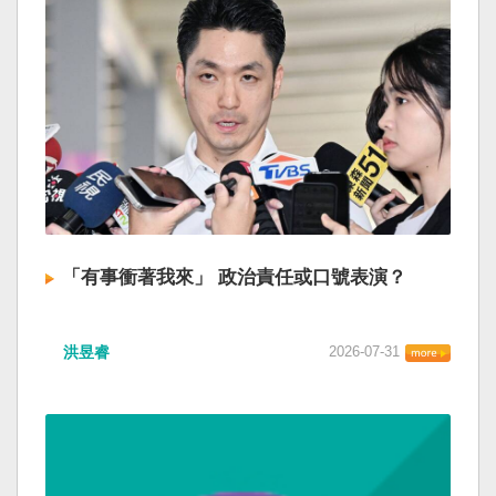
「有事衝著我來」 政治責任或口號表演？
洪昱睿
2026-07-31