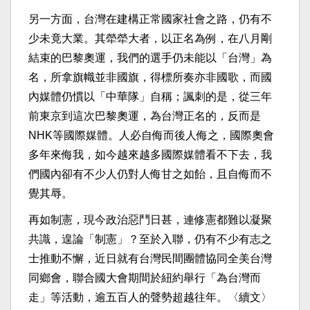
另一方面，台灣在建構正常國家社會之路，仍有不
少未竟大業。其犖犖大者，以正名為例，在八月剛
結束的巴黎奧運，我們的選手仍未能以「台灣」為
名，所拿旗幟並非國旗，得標所奏亦非國歌，而國
內媒體仍慣以「中華隊」自稱；諷刺的是，從三年
前東京到這次巴黎奧運，為台灣正名的，反而是
NHK等國際媒體。人必自侮而後人侮之，國際奧會
多年來侮我，如今越來越多國際媒體看不下去，我
們國內卻有不少人仍對人侮甘之如飴，且自侮而不
覺其辱。
再如制憲，現今政治惡鬥日甚，連修憲都難以凝聚
共識，遑論「制憲」？至於入聯，仍有不少有志之
士推動不懈，近日就有台灣民間團體協同全美台灣
同鄉會，聯合國大會期間於紐約舉行「為台灣而
走」等活動，逾五百人的聲勢超越往年。〈續文〉