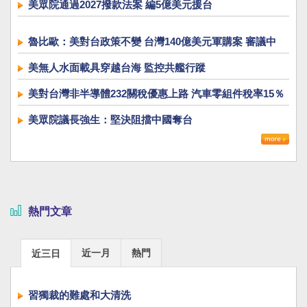
美眾院通過2027撥款法案 編5億美元援台
魯比歐：美對台政策不變 台灣140億美元軍購案 審議中
美無人水面載具穿越台海 監控共艦行蹤
美對台灣非半導體232關稅優惠上路 汽車零組件稅率15％
美眾院議長強生：堅決阻擋中國奪台
熱門文章
近一月
熱門
近三日
習獨裁的難處和大清洗