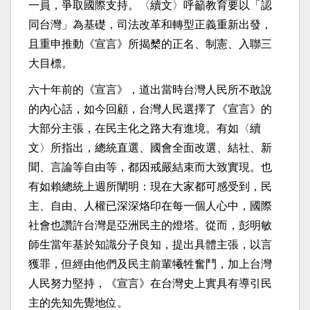
一員，爭取國際支持。〈續文〉呼籲教育要以「認
同台灣」為基礎，司法改革和轉型正義重新出發，
且重申推動《宣言》所揭櫫的正名、制憲、入聯三
大目標。
六十年前的《宣言》，道出當時台灣人民所不敢說
的內心話，如今回顧，台灣人民選擇了《宣言》的
大部分主張，在民主化之路大有進境。有如〈續
文〉所指出，總統直選、國會全面改選、結社、新
聞、言論等自由等，都因戒嚴結束而大致實現。也
有如賴總統上週所闡明：現在大家都可感受到，民
主、自由、人權已深深烙印在每一個人心中，國際
社會也讚許台灣是亞洲民主的燈塔。從而，彭明敏
師生當年基於知識分子良知，提出具體主張，以言
獲罪，但經由他們及民主前輩犧牲奮鬥，加上台灣
人民努力堅持，《宣言》在台灣史上實具有導引民
主的先知先覺地位。