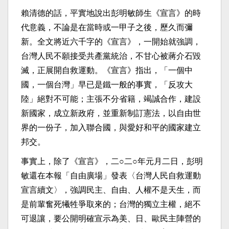
賴清德的話，平實地說出彭明敏師生《宣言》的時
代意義，不論是在當時或一甲子之後，歷久而彌
新。全文將近六千字的《宣言》，一開始就強調，
台灣人民不願接受共產黨統治，不甘心被蔣介石毀
滅，正展開自救運動。《宣言》指出，「一個中
國，一個台灣」早已是鐵一般的事實，「反攻大
陸」絕對不可能；主張不分省籍，竭誠合作，建設
新國家，成立新政府，並重新制訂憲法，以自由世
界的一份子，加入聯合國，與愛好和平的國家建立
邦交。
事實上，除了《宣言》，二○二○年元月二日，彭明
敏還在本報「自由廣場」發表〈台灣人民自救運動
宣言續文〉，強調民主、自由、人權不是天生，而
是前輩奮死犧牲爭取來的；台灣的獨立主權，絕不
可退讓，要公開明確宣示為美、日、歐民主陣營的