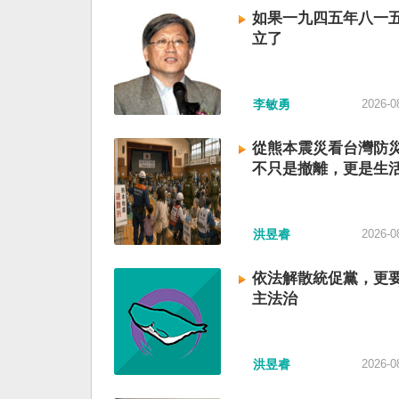
如果一九四五年八一
立了
李敏勇
2026-0
從熊本震災看台灣防
不只是撤離，更是生
洪昱睿
2026-0
依法解散統促黨，更
主法治
洪昱睿
2026-0