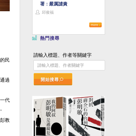
署：嚴厲譴責
邱俊福
熱門搜尋
請輸入標題、作者等關鍵字
的民
開始搜尋
通過
一代
。
彭教