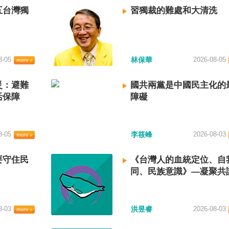
五台灣獨
習獨裁的難處和大清洗
8-05
林保華
2026-08-05
災：避難
國共兩黨是中國民主化的
活保障
障礙
8-05
李筱峰
2026-08-03
要守住民
《台灣人的血統定位、自
同、民族意識》—凝聚共
建立台灣國族認同
8-03
洪昱睿
2026-08-03