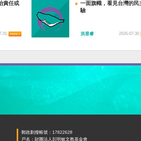
治責任或
一面旗幟，看見台灣的民
驗
7-31
洪昱睿
2026-07-30
郵政劃撥帳號：17822628
戶名：財團法人彭明敏文教基金會