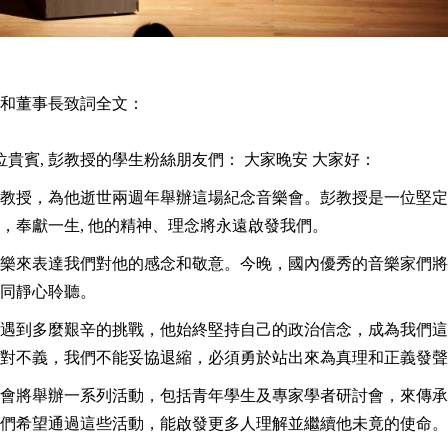
和董事長致詞全文：
位貴賓
,
彭教授的學生粉絲朋友們： 大家晚安 大家好：
教授，為他逝世兩週年舉辦這場紀念音樂會。彭教授是一位堅定
，奉獻一生
,
他的精神、理念將永遠啟發我們。
樂來表達我們對他的感念和敬意。今晚，國內優秀的音樂家們將
同靜心聆聽。
遇到多麼艱辛的挑戰，他始終堅持自己的政治信念，成為我們這
對不義，我們不能妥協退縮，必須勇於站出來為真理和正義發聲
會將舉辦一系列活動，包括青年學生及專家學者研討會，來傳承
們希望通過這些活動，能啟發更多人理解並繼續他未竟的使命。