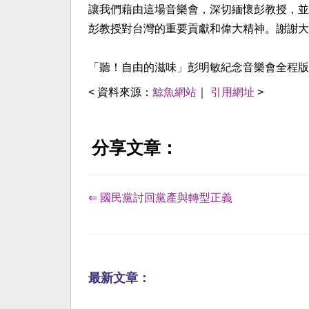
讓我們藉由這場音樂會，深切緬懷彭教授，並
彭教授對台灣的重要貢獻和偉大精神。謝謝大
「聽！自由的滋味」彭明敏紀念音樂會全程版：https://w
< 資料來源：
鯨魚網站
｜
引用網址
>
分享文章：
⇐ 國民黨討回黨產與轉型正義
最新文章：