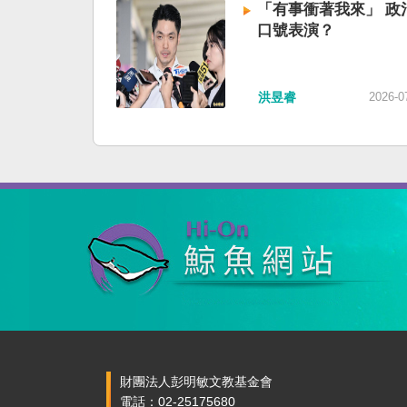
「有事衝著我來」 政
口號表演？
洪昱睿
2026-0
財團法人彭明敏文教基金會
電話：02-25175680