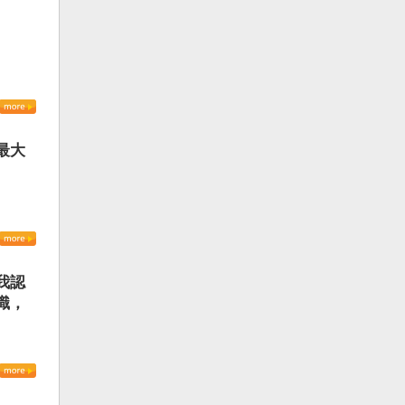
最大
我認
識，