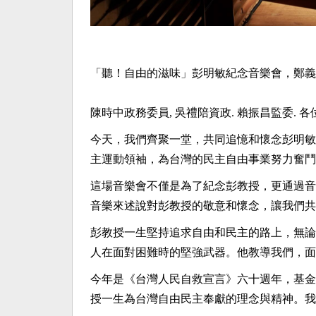
「聽！自由的滋味」彭明敏紀念音樂會，鄭義
陳時中政務委員
,
吳禮陪資政
.
賴振昌監委
.
各
今天，我們齊聚一堂，共同追憶和懷念彭明敏
主運動領袖，為台灣的民主自由事業努力奮鬥
這場音樂會不僅是為了紀念彭教授，更通過音
音樂來述說對彭教授的敬意和懷念，讓我們共
彭教授一生堅持追求自由和民主的路上，無論
人在面對困難時的堅強武器。他教導我們，面
今年是《台灣人民自救宣言》六十週年，基金
授一生為台灣自由民主奉獻的理念與精神。我