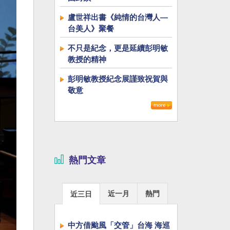
盧世祥出書《純情的台灣人—
台美人》聚餐
不只是紀念，更是延續彭明敏
教授的精神
彭明敏教授紀念展謹致祝賀與
敬意
熱門文章
近一月
熱門
近三日
中方借颱風「交管」台海 海巡