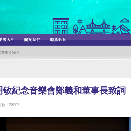
笑談人生
關於我們
鯨魚影音
和董事長致詞
明敏紀念音樂會鄭義和董事長致詞
數：28907