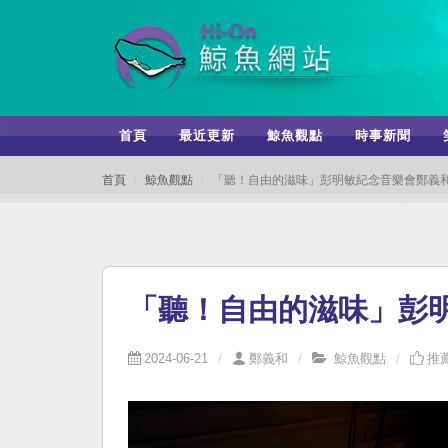
首頁
最近更新
鯨魚觀點
時事新聞
首頁
鯨魚觀點
「聽！自由的滋味」彭明敏紀念音樂會鄭義
「聽！自由的滋味」彭
2024-06-21
鄭義和
鯨魚觀點
推薦