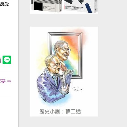
感受
要 ⇒