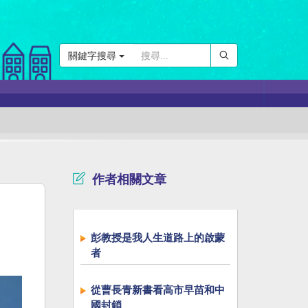
關鍵字搜尋
作者相關文章
彭教授是我人生道路上的啟蒙
者
從曹長青新書看高市早苗和中
國封鎖