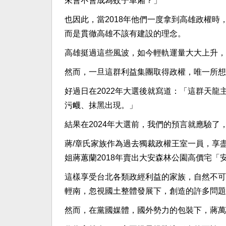
來會不會成為蚊子車廂？」
也因此，當2018年他們一度拿到高雄政權
而是貫徹高雄不該有建設的理念。
高雄挺過這些風波，如今輕軌運量大大上升，
然而，一旦這群利益集團取得政權，唯一所想
好過日在2022年大選後就寫道：「這群天
污衊、抹黑出現。」
結果在2024年大選前，我們的預言就應驗
蔣/章氏家族作為過去獨裁政權王室一員，享
姐蔣蕙蘭2018年賣出大安森林公園高價宅「安
這樣享受台北各類政經利益的家族，自然不可
輕南，忽視國土整體發展下，創造的許多問題
然而，在黨國媒體，國外勢力的包裝下，蔣萬