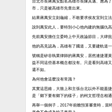
台北市長蔣萬安點名高雄市長陳其邁、應為了
市，只是被高雄市先查出來。
結果蔣萬安立刻龜縮，不敢要求侯友宜到立法
說到萬安此人，要特別小心他內建的無腦仇高
先前萬安擔任立委時上中天政論節目，大肆批
他的高見認為，高雄有了國道，又要建軌道一
號稱是矽谷執業律師的蔣萬安，居然連捷運黃
益不同這些基本概念都沒有。只是看到高雄又
還不如。
為何他會這麼沒有常識？
其實這思維，大致上和主張台北以外不能蓋捷
是「鄉下要有鄉下的樣子」的柯文哲理念相通
再舉一個例子，2017年前瞻預算審查時，