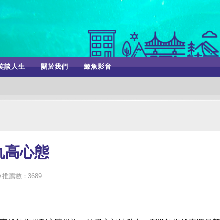
笑談人生
關於我們
鯨魚影音
仇高心態
推薦數：3689