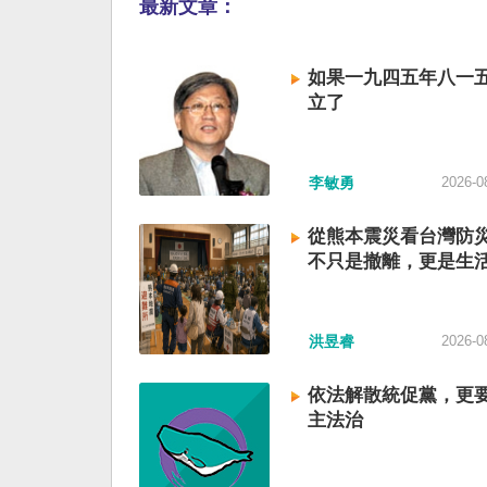
最新文章：
如果一九四五年八一
立了
李敏勇
2026-0
從熊本震災看台灣防
不只是撤離，更是生
洪昱睿
2026-0
依法解散統促黨，更
主法治