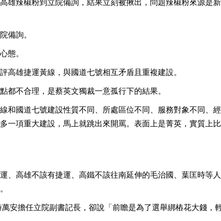
高雄辣椒粉到立院備詢，結果立刻被揪出，問題辣椒粉來源是新
院備詢。
心態。
評高雄捷運黃線，與國道七號相互矛盾且重複建設。
點都不合理，是蔡英文獨裁一意孤行下的結果。
線和國道七號建設性質不同、所處區位不同、服務對象不同、經
多一項重大建設，馬上就跳出來開罵。表面上是菁英，實質上比
運、高雄不該有捷運、高鐵不該往南延伸的毛治國、葉匡時等人
。
當時萬安擔任立院副書記長，卻說「前瞻是為了選舉綁樁花大錢，