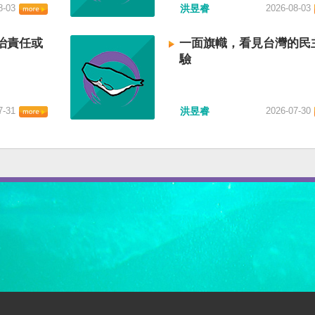
8-03
洪昱睿
2026-08-03
治責任或
一面旗幟，看見台灣的民
驗
7-31
洪昱睿
2026-07-30