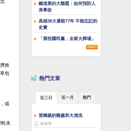
北
鐵道業的大難題：如何預防人
身事故
高雄36大屠殺77年 不能忘記的
史實
「票投國民黨，全家火葬場」
濟效
草包
熱門文章
近一月
熱門
近三日
，或
習獨裁的難處和大清洗
輕軌未
林保華