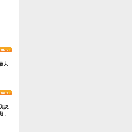
最大
我認
識，