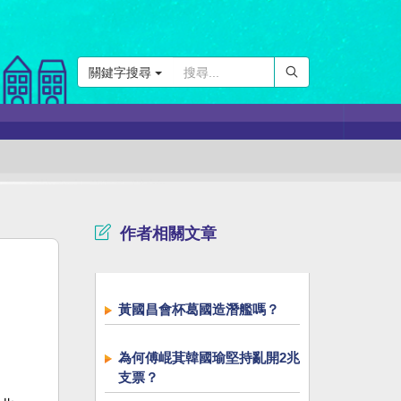
關鍵字搜尋
作者相關文章
黃國昌會杯葛國造潛艦嗎？
為何傅崐萁韓國瑜堅持亂開2兆
支票？