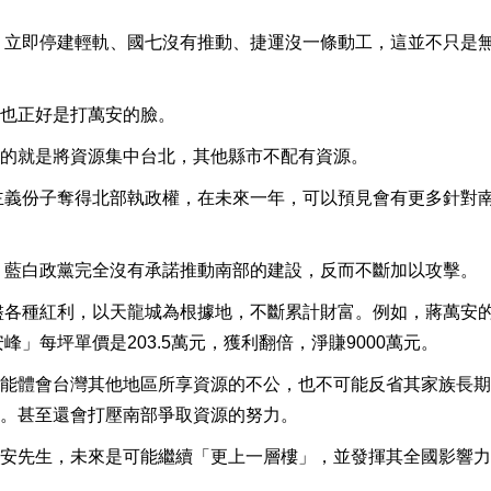
時，立即停建輕軌、國七沒有推動、捷運沒一條動工，這並不只是
也正好是打萬安的臉。
的就是將資源集中台北，其他縣市不配有資源。
龍主義份子奪得北部執政權，在未來一年，可以預見會有更多針對
了，藍白政黨完全沒有承諾推動南部的建設，反而不斷加以攻擊。
盡各種紅利，以天龍城為根據地，不斷累計財富。例如，蔣萬安
峰」每坪單價是203.5萬元，獲利翻倍，淨賺9000萬元。
能體會台灣其他地區所享資源的不公，也不可能反省其家族長期
。甚至還會打壓南部爭取資源的努力。
安先生，未來是可能繼續「更上一層樓」，並發揮其全國影響力