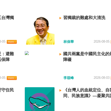
五台灣獨
習獨裁的難處和大清洗
8-05
林保華
2026-08-05
災：避難
國共兩黨是中國民主化的
活保障
障礙
8-05
李筱峰
2026-08-03
要守住民
《台灣人的血統定位、自
同、民族意識》—凝聚共
建立台灣國族認同