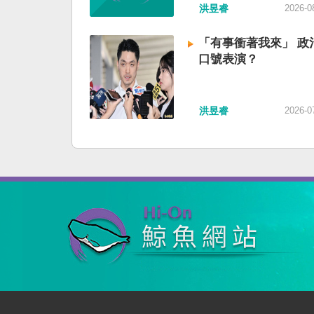
洪昱睿
2026-0
「有事衝著我來」 政
口號表演？
洪昱睿
2026-0