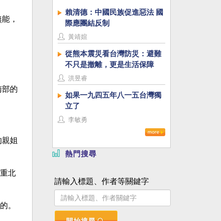
賴清德：中國民族促進惡法 國
無能，
際應團結反制
黃靖媗
從熊本震災看台灣防災：避難
不只是撤離，更是生活保障
洪昱睿
南部的
如果一九四五年八一五台灣獨
立了
李敏勇
的親姐
熱門搜尋
重北
請輸入標題、作者等關鍵字
的。