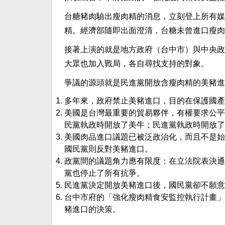
台糖豬肉驗出瘦肉精的消息，立刻登上所有媒
精。經濟部隨即出面澄清，台糖未曾進口瘦肉
接著上演的就是地方政府（台中市）與中央政
大眾也加入戰局，各自尋找支持的對象。
爭議的源頭就是民進黨開放含瘦肉精的美豬進
多年來，政府禁止美豬進口，目的在保護國產
美國是台灣最重要的貿易夥伴，有權要求公平
民黨執政時開放了美牛；民進黨執政時開放了
美國肉品進口議題已被泛政治化，而且不是始
國民黨則反對美豬進口。
政黨間的議題角力應有限度：在立法院表決通
黨也停止了所有抗爭。
民進黨決定開放美豬進口後，國民黨卻不願意
台中市府的「強化瘦肉精食安監控執行計畫」
豬進口的決策。