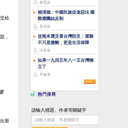
林薏茹
賴清德：中國民族促進惡法 國
交給
際應團結反制
黃靖媗
從熊本震災看台灣防災：避難
題，
不只是撤離，更是生活保障
洪昱睿
如果一九四五年八一五台灣獨
立了
李敏勇
藥
熱門搜尋
請輸入標題、作者等關鍵字
出面