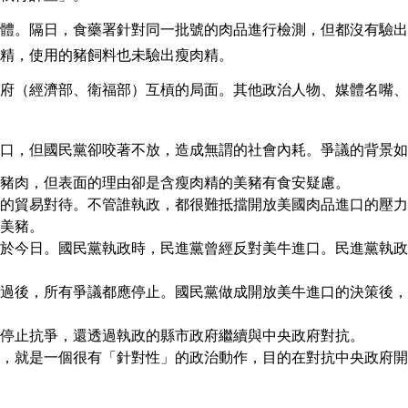
體。隔日，食藥署針對同一批號的肉品進行檢測，但都沒有驗出
精，使用的豬飼料也未驗出瘦肉精。
府（經濟部、衛福部）互槓的局面。其他政治人物、媒體名嘴、
口，但國民黨卻咬著不放，造成無謂的社會內耗。爭議的背景如
豬肉，但表面的理由卻是含瘦肉精的美豬有食安疑慮。
的貿易對待。不管誰執政，都很難抵擋開放美國肉品進口的壓力
美豬。
於今日。國民黨執政時，民進黨曾經反對美牛進口。民進黨執政
過後，所有爭議都應停止。國民黨做成開放美牛進口的決策後，
停止抗爭，還透過執政的縣市政府繼續與中央政府對抗。
，就是一個很有「針對性」的政治動作，目的在對抗中央政府開