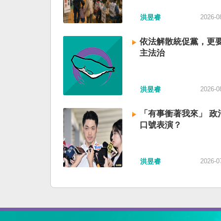
洪昱睿
2026-0
依法解散統促黨，更
主法治
洪昱睿
2026-0
「有事衝著我來」 政
口號表演？
洪昱睿
2026-0