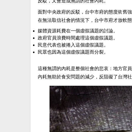
反駁，又會造成無謂的社會內耗。
面對中央政府的反駁，台中市府的態度依舊強
在無法取信社會的情況下，台中市府才放軟態
媒體資源耗費在一個虛假議題的討論。
政府官員浪費時間處理這個虛假議題。
民意代表也被捲入這個虛假議題。
民眾也因為這個虛假議題而分裂。
這種無謂的內耗是整個社會的悲哀：地方官員
內耗無助於食安問題的減少，反阻礙了台灣社