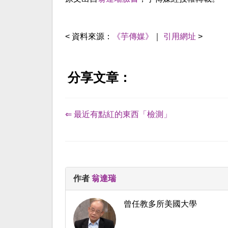
< 資料來源：
《芋傳媒》
｜
引用網址
>
分享文章：
⇐ 最近有點紅的東西「檢測」
作者
翁達瑞
曾任教多所美國大學