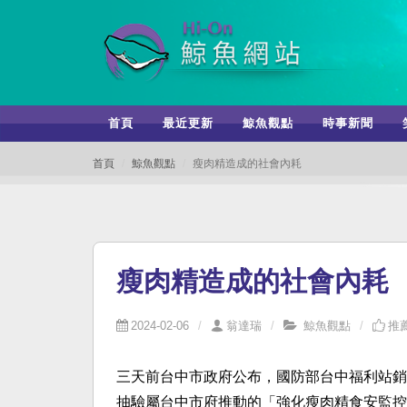
首頁
最近更新
鯨魚觀點
時事新聞
首頁
鯨魚觀點
瘦肉精造成的社會內耗
瘦肉精造成的社會內耗
2024-02-06
翁達瑞
鯨魚觀點
推薦
三天前台中市政府公布，國防部台中福利站銷
抽驗屬台中市府推動的「強化瘦肉精食安監控