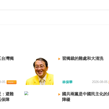
五台灣獨
習獨裁的難處和大清洗
8-05
林保華
2026-08-05
災：避難
國共兩黨是中國民主化的
活保障
障礙