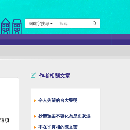
關鍵字搜尋
作者相關文章
令人失望的台大聲明
抄襲冤案不容化為歷史灰燼
這項
不在乎真相的陳文茜