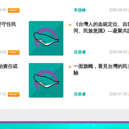
8-05
李筱峰
2026-08-03
要守住民
《台灣人的血統定位、自
同、民族意識》—凝聚共
建立台灣國族認同
8-03
洪昱睿
2026-08-03
治責任或
一面旗幟，看見台灣的民
驗
7-31
洪昱睿
2026-07-30