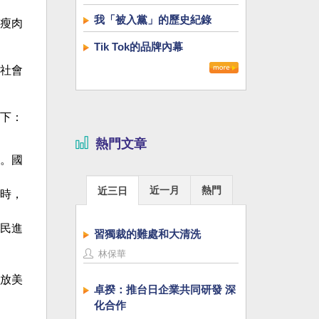
我「被入黨」的歷史紀錄
瘦肉
Tik Tok的品牌內幕
社會
下：
熱門文章
。國
近一月
熱門
近三日
時，
民進
習獨裁的難處和大清洗
林保華
放美
卓揆：推台日企業共同研發 深
化合作