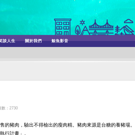
笑談人生
關於我們
鯨魚影音
數：2730
售的豬肉，驗出不得檢出的瘦肉精。豬肉來源是台糖的養豬場。
執行計畫」。