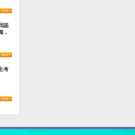
我認
識，
主考