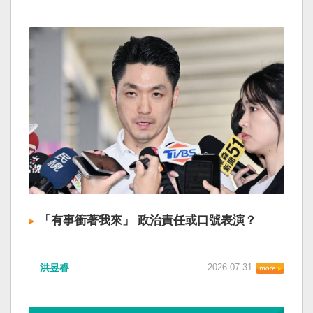
「有事衝著我來」 政治責任或口號表演？
洪昱睿
2026-07-31