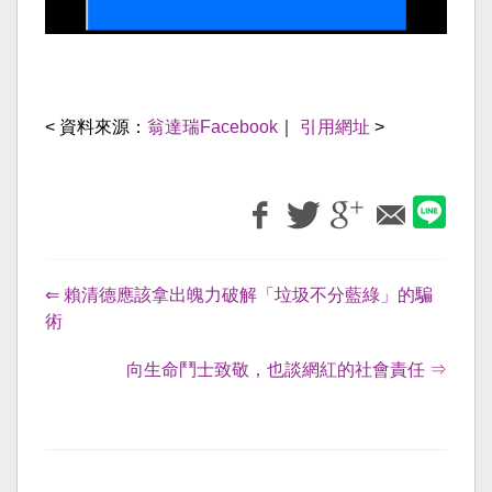
< 資料來源：
翁達瑞Facebook
｜
引用網址
>
⇐ 賴清德應該拿出魄力破解「垃圾不分藍綠」的騙
術
向生命鬥士致敬，也談網紅的社會責任 ⇒