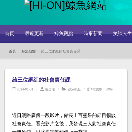
首頁
最近更新
鯨魚觀點
時事新聞
笑談人生
首頁
鯨魚觀點
給三位網紅的社會責任課
給三位網紅的社會責任課
2024-01-31
翁達瑞
鯨魚觀點
推薦數：5009
近日網路廣傳一段影片，館長上百靈果的節目暢談
社會責任。看完影片之後，我發現三人對社會責任
一無所知，因此決定幫他們上一堂課。