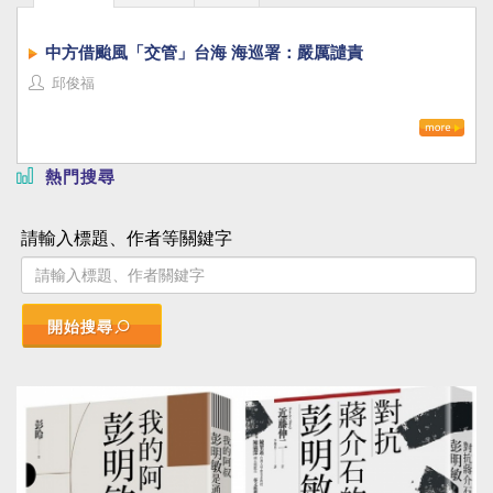
中方借颱風「交管」台海 海巡署：嚴厲譴責
邱俊福
熱門搜尋
請輸入標題、作者等關鍵字
開始搜尋