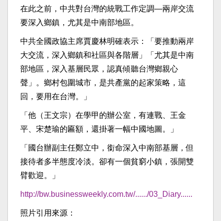
在此之前，中共對台灣的統戰工作定調—兩岸交流
要深入鄉鎮，尤其是中南部地區。
中共全國政協主席賈慶林明確表示：「要推動兩岸
大交流，深入鄉鎮和社區與各階層」「尤其是中南
部地區，深入基層民眾，認真傾聽台灣鄉親心
聲」。鄉村包圍城市，是共產黨的起家策略，這
回，要用在台灣。」
「他（王文宗）在學甲的辦公室，有連戰、王金
平、宋楚瑜的匾額，還掛著一幅中國地圖。」
「國台辦副主任鄭立中，銜命深入中南部基層，但
接待者多半態度冷淡。卻有一個貧窮小鎮，張開雙
臂歡迎。」
http://bw.businessweekly.com.tw/....../03_Diary......
照片引用來源：