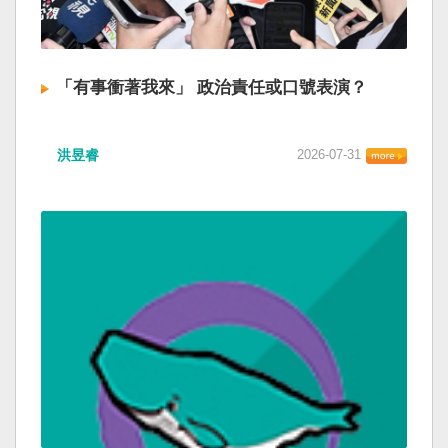
「有事衝著我來」 政治責任或口號表演？
洪昱睿
2026-07-31