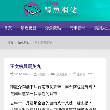
首頁
最近更新
鯨魚觀點
時事新聞
笑談人生
首頁
鯨魚觀點
王文宗與馬英九
王文宗與馬英九
2023-03-26
楊斯棓
鯨魚觀點
推薦數：3732
謝龍介問鼎下屆台南市長夢碎，而台南也是總統大
選國民黨第一個票崩的縣市
去年十一月震驚全台的台南八十八槍，緣由是：
「議員謝財旺服務處與女兒謝舒凡競選總部今凌晨