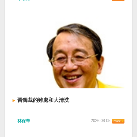
習獨裁的難處和大清洗
林保華
2026-08-05