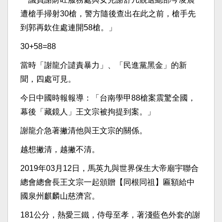
遭槍手掃射30槍，警方隨後查出在此之前，槍手先
到郭再欽住處連開58槍。」
30+58=88
當時「謝龍介譴責暴力」、「民進黨黑金」的新
聞，四處可見。
今日中國時報報導：「台南學甲88槍案震驚全國，
幕後「藏鏡人」王文宗被拘提到案。」
謝龍介急著撇清他與王文宗的關係。
越想撇清，越撇不清。
2019年03月12日，馬英九與世界保生大帝廟宇聯合
總會總會長王文宗一起頒贈【同根同祖】匾額給中
國泉州麒麟山慈濟宮。
181公分，熱愛三鐵，侍母至孝，著淺藍色外套的謝