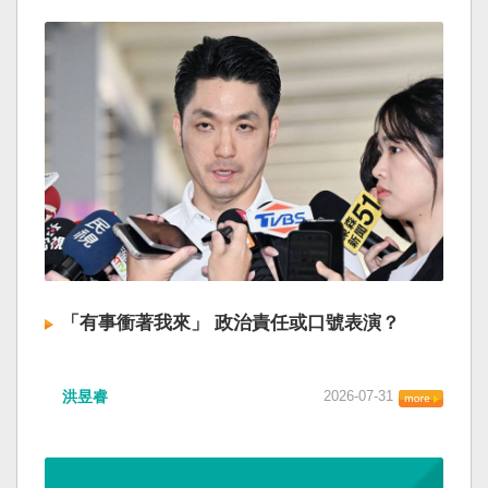
「有事衝著我來」 政治責任或口號表演？
洪昱睿
2026-07-31