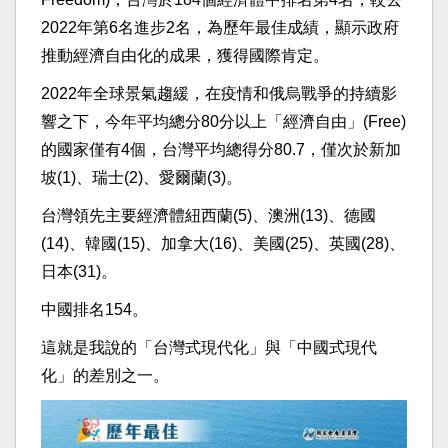
2022年第6名進步2名，為歷年最佳成績，顯示政府
推動經濟自由化的成果，獲得國際肯定。
2022年全球景氣趨緩，在疫情和俄烏戰爭的持續影
響之下，今年平均總分80分以上「經濟自由」(Free)
的國家僅有4個，台灣平均總得分80.7，僅次於新加
坡(1)、瑞士(2)、愛爾蘭(3)。
台灣領先主要經濟體紐西蘭(5)、澳洲(13)、德國
(14)、韓國(15)、加拿大(16)、美國(25)、英國(28)、
日本(31)。
中國排名154。
這就是我說的「台灣式現代化」與「中國式現代
化」的差別之一。