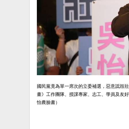
國民黨竟為單一席次的立委補選，惡意詆毀壯
畫》工作團隊、授課專家、志工、學員及友好
怡農臉書）