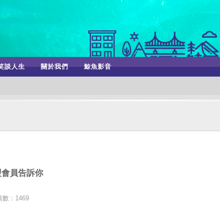
笑談人生
關於我們
鯨魚影音
》
盟會員告訴你
數：1469