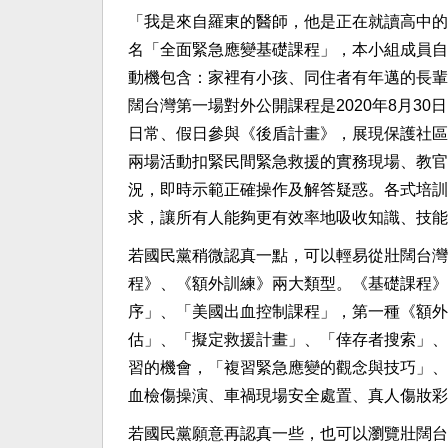
「我是來自羅東的醫師，他是正在就讀高中的
名「全面緊急應變基礎課程」，本小組成員自
動機包含：家裡有小孩、同住者有年邁的長輩
闊台灣第一場對外公開課程是2020年8月30
日常、假日參與《後盾計畫》，展現保護社區
兩場活動扣緊民間緊急救援的實務現場、教官
況，即時示範正確操作及解答疑惑。各式培訓
求，讓所有人能夠更有效率地吸收知識、技能
若國民黨稍微認真一點，可以輕易從壯闊台灣
程》、《額外訓練》兩大類型。《基礎課程》
序」、「美國出血控制課程」，第一種《額外
估」、「擬定救援計畫」、「倖存者搜索」、
習的機會，「複習緊急應變的觀念與技巧」、
血檢傷操演、車禍現場安全處置、真人傷妝彩
若國民黨願意再認真一些，也可以瀏覽壯闊台