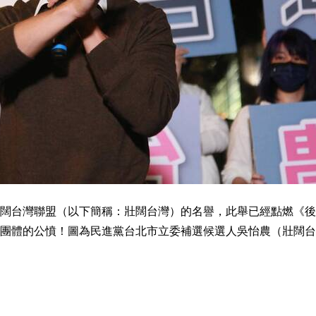
闊台灣聯盟（以下簡稱：壯闊台灣）的名譽，此舉已經點燃《後
團體的公憤！圖為民進黨台北市立委補選候選人吳怡農（壯闊台