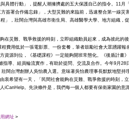
識與具體行動」，提醒人潮擁擠處的五大保護自己的指令。11月
merica三方簽署合作備忘錄」，大型災難的來臨前，迅速整合第一線災
課程」，壯闊台灣與高雄市衛生局、高雄醫學大學、地方組織，
夠在災難、戰爭救援的時刻，立即組織動員起來，成為彼此的後
，課程費用低於一張電影票、一份套餐，筆者鼓勵社會大眾踴躍報
方資源到位，《基礎課程》一定能夠開班常態化。《後盾計畫》
離指導、組員輪流實作，有助於提問、交流及合作。今年9月28
物名單，壯闊台灣創辦人吳怡農入選。意味著吳怡農理事長默默地堅持
由衷希望有一天，「民間社會能夠在災難、戰爭救援的時刻，立
iCanHelp。先決條件是，我們每一個人都要有保衛家園的意
引用網址
>