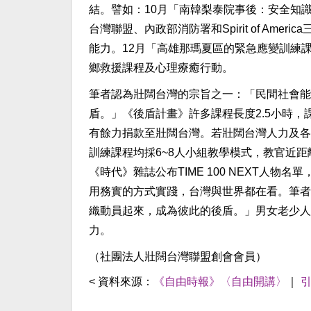
結。譬如：10月「南韓梨泰院事後：安全知
台灣聯盟、內政部消防署和Spirit of A
能力。12月「高雄那瑪夏區的緊急應變訓練
鄉救援課程及心理療癒行動。
筆者認為壯闊台灣的宗旨之一：「民間社會能
盾。」《後盾計畫》許多課程長度2.5小時
有餘力捐款至壯闊台灣。若壯闊台灣人力及各
訓練課程均採6~8人小組教學模式，教官近距
《時代》雜誌公布TIME 100 NEXT人
用務實的方式實踐，台灣與世界都在看。筆者
織動員起來，成為彼此的後盾。」男女老少人人
力。
（社團法人壯闊台灣聯盟創會會員）
< 資料來源：
《自由時報》〈自由開講〉
｜