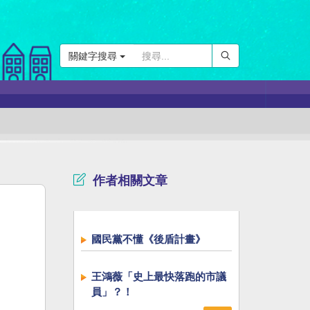
關鍵字搜尋
作者相關文章
國民黨不懂《後盾計畫》
王鴻薇「史上最快落跑的市議
員」？！