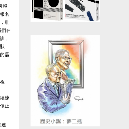
月報
報名
，壯
員們在
訓，
狀
的需
程
續練
傷止
的連