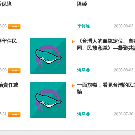
活保障
障礙
8-05
李筱峰
2026-08-03
要守住民
《台灣人的血統定位、自
同、民族意識》—凝聚共
建立台灣國族認同
8-03
洪昱睿
2026-08-03
治責任或
一面旗幟，看見台灣的民
驗
7-31
洪昱睿
2026-07-30