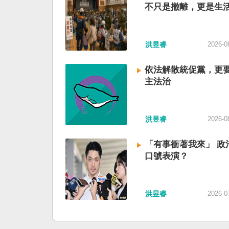
不只是撤離，更是生
洪昱睿
2026-0
依法解散統促黨，更
主法治
洪昱睿
2026-0
「有事衝著我來」 政
口號表演？
洪昱睿
2026-0