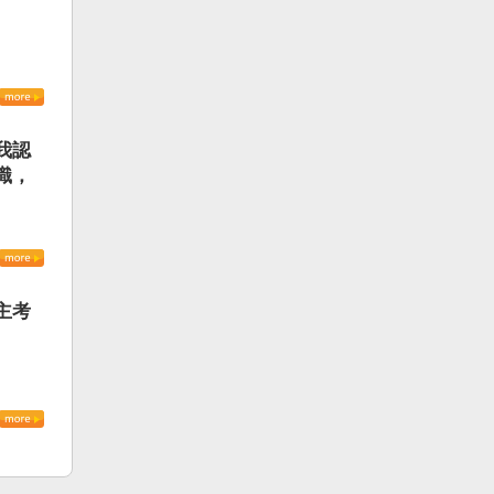
我認
識，
主考