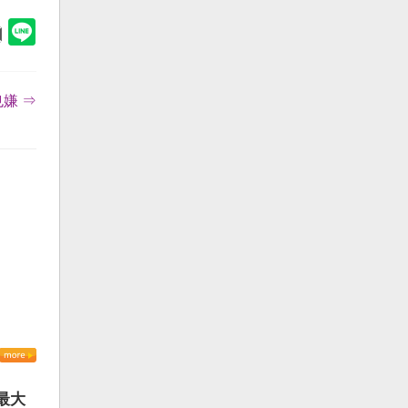
嫌 ⇒
最大