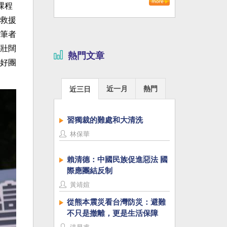
課程
救援
。筆者
壯闊
熱門文章
好團
近一月
熱門
近三日
習獨裁的難處和大清洗
林保華
賴清德：中國民族促進惡法 國
際應團結反制
黃靖媗
從熊本震災看台灣防災：避難
不只是撤離，更是生活保障