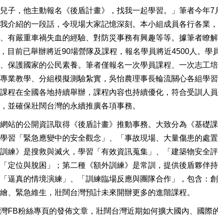
兒子，他主動報名《後盾計畫》，找我一起學習。」筆者今年7
我介紹的一段話，令現場大家記憶深刻。本小組成員各行各業，
、有嚴重車禍失血的經驗、對防災事務有興趣等等。據筆者瞭解
日，目前已舉辦將近90場營隊及課程，報名學員將近4500人。學
、保護國家的公民素養。筆者僅報名一次學員課程、一次志工培
專業教學、分組模擬測驗紮實，吳怡農理事長輪流關心各組學習
課程在全國各地持續舉辦，課程內容也持續優化，符合受訓人員
，並確保壯闊台灣的永續推廣各項事務。
網站的公開資訊取得《後盾計畫》推動事務。大致分為《基礎課
學習「緊急應變中的安全觀念」、「事故現場、大量傷患的處置
訓練》是搜救與滅火，學習「有效資訊蒐集」、「建築物安全評
「定位與脫困」；第二種《額外訓練》是常訓，提供後盾夥伴持
「逼真的情境演練」、「訓練臨場反應與團隊合作」，包含：創
繪、緊急維生，壯闊台灣預計未來開辦更多的進階課程。
灣FB粉絲專頁的發佈文章，壯闊台灣近期如何擴大國內、國際