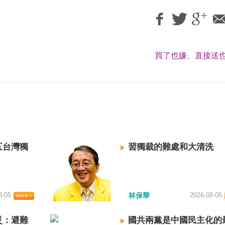
買了也嫌、直接送也
五台灣獨
習獨裁的難處和大清洗
8-05
林保華
2026-08-05
災：避難
國共兩黨是中國民主化的