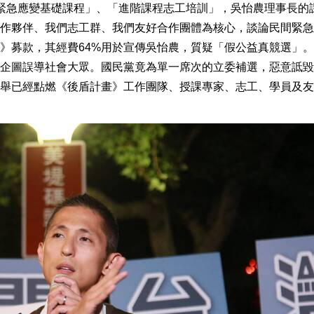
緊急應變基礎課程」、「進階課程志工培訓」，吳怡農理事長的
作夥伴、我們志工群、我們友好合作團體為核心，談論民間緊急
》募款，其經費64%用於宣傳吳怡農，質疑「假公益真競選」
企圖誤導社會大眾。國民黨竟為單一席次的立委補選，惡意詆毀
舉已經點燃《後盾計畫》工作團隊、授課專家、志工、學員及友