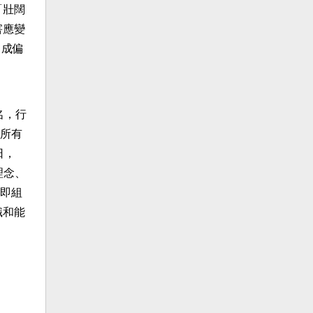
「壯闊
害應變
促成偏
名，行
所有
日，
理念、
即組
識和能