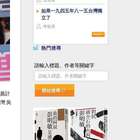
洪昱睿
如果一九四五年八一五台灣獨
立了
李敏勇
熱門搜尋
請輸入標題、作者等關鍵字
開始搜尋
盾計
灣 吳