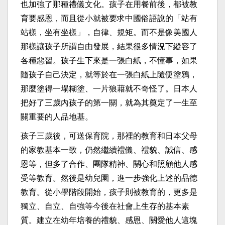
也加強了那種禮儀文化。孩子在用餐前後，都被教
育要感恩，而且從小就被要求中國俗語說的「站有
站樣，坐有坐樣」，自律、規矩。而不是像美國人
那樣讓孩子所謂自由發展，結果很多情況下縱容了
各種惡習。孩子生下來是一張白紙，不懂事，如果
隨孩子自己決定，就等於在一張白紙上隨便塗鴉，
那麼塗得一塌糊塗、一片狼藉就不奇怪了。日本人
把好了三歲內孩子的第一關，就為其奠定了一生至
關重要的人品地基。
孩子三歲後，可送保育院，那裡的教育和日本父母
的家教基本一致，仍然繼續禮儀、禮貌、誠信、感
恩等，但多了合作、團隊精神、關心和照顧他人感
受等教育。然後是幼兒園，進一步強化上述的品德
教育。從小學階段開始，孩子則被教育的，更多是
獨立、自立、自強等今後在社會上生存的基本素
質。建立在幼年培養的禮貌、感恩、關愛他人這塊