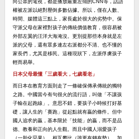
向公眾的電視，都是播放嚴重左傾的CNN等，話語
權被左派以絕對壓倒多數佔據。所以，僅在人數、
時間、媒體這三點上，家長處於很大的劣勢中。保
守派父母在家裡對孩子的傳統價值教育，很容易被
外部左翼的汪洋大海淹沒。更別提那些本身就是左
派的父母，還有眾多連左右派都分不清、也不懂的
家長們，尤其是移民。這種現狀下，左派俘虜孩子
輕而易舉。
日本父母最懂「三歲看大，七歲看老」
而日本在教育方面則走了一條確保傳承傳統的獨特
之路。中國當今有句很火的流行語，叫做「不讓孩
子輸在起跑線」。意思不錯，要孩子小時候打好基
礎，讓人生的「賽跑」從起點就有贏的條件。但中
國人追求的贏，基本限於「技能」的贏，而不是品
德、教養和正向的人生觀。而且中國人溺愛孩子
（一胎化惡果），相互攀比（誰更有錢有勢），加