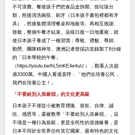
不可浪費。餐後孩子們把食品盒拆開、按垃圾分
類，然後清洗碗筷、刷牙（日本孩子書包裡都有牙
具），然後集體清理餐桌和地板等。再相互致謝、
致敬，整個午餐才結束。這樣日復一日地重複，就
使日本孩子養成了一種習慣：尊敬、禮貌、尊師、
勤勞、團隊精神等。澳洲記者曾採訪並錄製了8分鐘
的「日本學校的午餐」
（https://youtu.be/hL5mKE4e4uU ），觀看人次超
過3300萬。中國人看過直呼：「他們在培養公民，
我們在培養公主！」
「不要給別人添麻煩」的文化更高級
日本孩子不僅從小被教育禮儀、規矩、自律、誠
信、感恩等，還被教導「不要給別人添麻煩」，這
不僅是一種行為規範，更是全民性的道德修養，是
日本不同於全世界任何其它國家、最有特色的文化