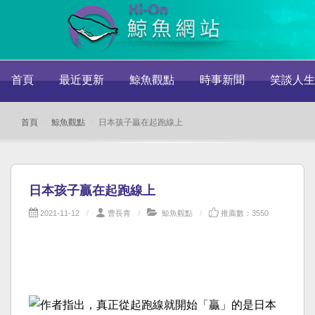
首頁
最近更新
鯨魚觀點
時事新聞
笑談人生
首頁
鯨魚觀點
日本孩子贏在起跑線上
日本孩子贏在起跑線上
2021-11-12
曹長青
鯨魚觀點
推薦數：3550