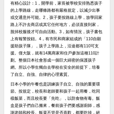
有精心設計：1，開學前，家長被學校安排熟悉孩子
的上學路線，走哪條路都有嚴格規定，以減少出事
或交通意外可能。2，孩子要按路線上學，放學回家
路上不許去商店或其它任何地方，必須直接到家，
脫掉校服後才可自由活動。3，如有情況，孩子書包
上有報警按鈕。4，有市民和商家組成的「110自願
援助孩子隊」，孩子上學路上，沿途都有110可支
援。僅大阪，就有14萬商家和住戶參加這種110計
劃。整個日本社會形成一個巨大綿密的保護孩子
網。所以小學生獨自去學校在安全的前提下，培養
了自立、自強、自律的心理素質。
日本小學的午餐也是訓練孩子自立、自強的重要環
節。按規定，校長和老師要和孩子一起用餐，吃同
樣飯菜，而且校長要「先吃」，以防食物有毒。飯
盒是孩子們自己搬來，餐前孩子們要感謝廚師，感
謝老師和校長。飯菜不管是否喜歡，都要吃掉，絕