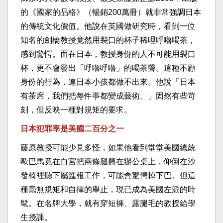
的《國家的品格》（暢銷200萬冊）就非常強調日本
的傳統文化價值。他說在英國做研究時，看到一位
知名的劍橋教授竟然用裂口的杯子稀哩呼嚕喝茶，
感到驚愕。而在日本，教授身份的人不可能用裂口
杯，更不會發出「呼嚕呼嚕」的喝茶聲。這種不顧
身份的行為，連日本小孩都做不出來。他說「日本
有茶席，我們把每件事都變成藝術。」固然有些苛
刻，但反映一種對規矩的要求。
日本犯罪率是美國二百分之一
藤原教授可能少見多怪，如果他看到堂堂美國總統
歐巴馬竟在白宮把兩條腿翹在辦公桌上，仰倒在沙
發椅裡聽下屬匯報工作，可能會驚愕掉下巴。但這
種毫無規矩和自律的舉止，現已成為美國左派的時
髦。在名牌大學，就有穿短褲、露腿毛的教授給學
生授課。