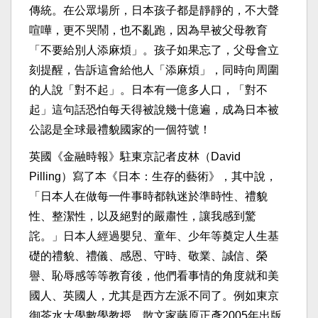
傳統。在公眾場所，日本孩子都是靜靜的，不大聲
喧嘩，更不哭鬧，也不亂跑，因為早被父母教育
「不要給別人添麻煩」。孩子如果忘了，父母會立
刻提醒，告訴這會給他人「添麻煩」，同時向周圍
的人說「對不起」。日本有一億多人口，「對不
起」這句話恐怕每天得被說幾十億遍，成為日本被
公認是全球最禮貌國家的一個符號！
英國《金融時報》駐東京記者皮林（David
Pilling）寫了本《日本：生存的藝術》，其中說，
「日本人在做每一件事時都執迷於準時性、禮貌
性、整潔性，以及絕對的嚴肅性，讓我感到驚
詫。」日本人經過嬰兒、童年、少年等奠定人生基
礎的禮貌、禮儀、感恩、守時、敬業、誠信、榮
譽、恥辱感等等教育後，他們看事情的角度就和美
國人、英國人，尤其是西方左派不同了。例如東京
御茶水大學數學教授、散文家藤原正彥2005年出版