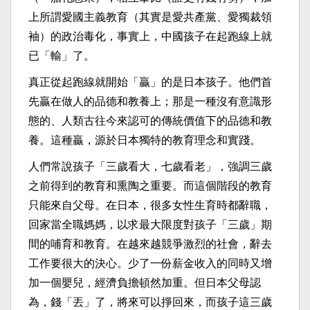
上所謂愛國主義教育（其實是愛共產黨、愛獨裁領
袖）的政治毒化，事實上，中國孩子在起跑線上就
已「輸」了。
真正從起跑線就開始「贏」的是日本孩子。他們首
先贏在做人的品德和教養上；那是一種沒有意識形
態的、人類古往今來認可的傳統價值下的品德和教
養。這種贏，源於日本獨特的教育理念和實踐。
人們常說孩子「三歲看大，七歲看老」，強調三歲
之前得到的教育和熏陶之重要。而這個階段的教育
只能來自父母。在日本，很多女性生育時都辭職，
回家當全職媽媽，以求最大限度對孩子「三歲」期
間的哺育和教育。在越來越競爭激烈的社會，辭去
工作要很大的決心。少了一份薪金收入的同時又增
加一個嬰兒，經濟負擔頓然加重。但日本父母認
為，錢「丟」了，將來可以掙回來，而孩子這三歲