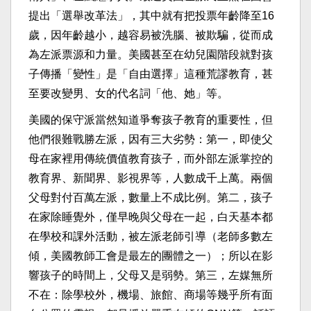
提出「選舉改革法」，其中就有把投票年齡降至16
歲，因年齡越小，越容易被洗腦、被欺騙，從而成
為左派票源和力量。美國甚至在幼兒園階段就對孩
子傳播「變性」是「自由選擇」這種荒謬教育，甚
至要改變男、女的代名詞「他、她」等。
美國的保守派當然知道爭奪孩子教育的重要性，但
他們很難戰勝左派，因有三大劣勢：第一，即使父
母在家裡用傳統價值教育孩子，而外部左派掌控的
教育界、新聞界、影視界等，人數成千上萬。兩個
父母對付百萬左派，數量上不成比例。第二，孩子
在家除睡覺外，僅早晚與父母在一起，白天基本都
在學校和課外活動，被左派老師引導（老師多數左
傾，美國教師工會是最左的團體之一）；所以在影
響孩子的時間上，父母又是弱勢。第三，左媒無所
不在：除學校外，機場、旅館、商場等幾乎所有面