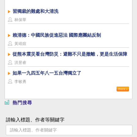
習獨裁的難處和大清洗
林保華
賴清德：中國民族促進惡法 國際應團結反制
黃靖媗
從熊本震災看台灣防災：避難不只是撤離，更是生活保障
洪昱睿
如果一九四五年八一五台灣獨立了
李敏勇
熱門搜尋
請輸入標題、作者等關鍵字