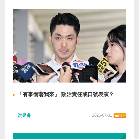
「有事衝著我來」 政治責任或口號表演？
洪昱睿
2026-07-31