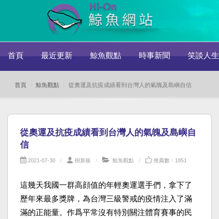
首頁
最近更新
鯨魚觀點
時事新聞
笑談人生
首頁
鯨魚觀點
從奧運及抗疫成績看到台灣人的氣魄及島嶼自信
從奧運及抗疫成績看到台灣人的氣魄及島嶼自
信
2021-07-30
樹新板
鯨魚觀點
推薦數：1851
這幾天我國一群高顔值的年輕奧運選手們，拿下了
歷年來最多獎牌，為台灣三級警戒的疫情注入了滿
滿的正能量。作爲平常沒有特別關注體育賽事的民