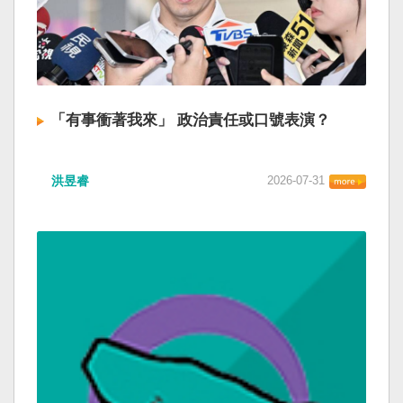
「有事衝著我來」 政治責任或口號表演？
洪昱睿
2026-07-31