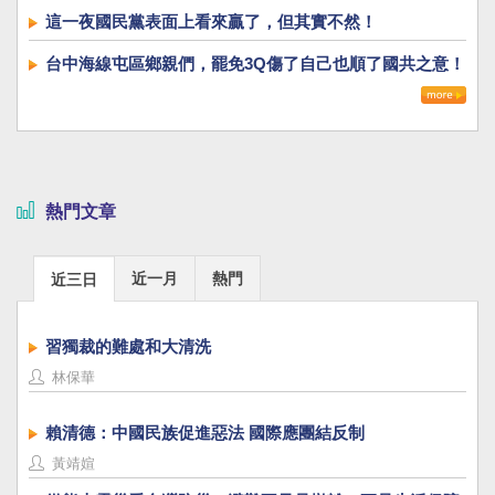
這一夜國民黨表面上看來贏了，但其實不然！
台中海線屯區鄉親們，罷免3Q傷了自己也順了國共之意！
熱門文章
近一月
熱門
近三日
習獨裁的難處和大清洗
林保華
賴清德：中國民族促進惡法 國際應團結反制
黃靖媗