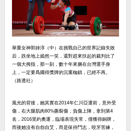
舉重女神郭婞淳（中）在挑戰自己的世界記錄失敗
后，跌坐地上嫣然一笑，還對趕來扶起的裁判比了
一個大拇指，那一刻，數十年來捆在台灣選手身
上，一定要爲國得獎牌的沉重枷鎖，已經不再。
（路透社）
風光的背後，她其實在2014年仁川亞運前，意外受
傷，右大腿肌肉80%撕裂傷，負傷上陣，拿到第4
名，2016里約奧運，臨場表現失常，僅獲得銅牌，
而後她沒有自怨自艾，而是保持鬥志，咬牙苦練，