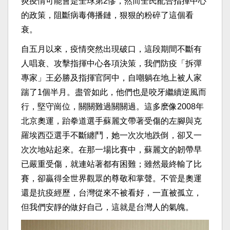
炎疫情可能會是全球第2慘，然而全民配合指揮中心
的政策，阻斷病毒傳播鏈，狠狠的粉碎了這個看
衰。
自五月以來，疫情突然出現破口，這段期間不斷有
人唱衰、攻擊指揮中心各項決策，我們防疫「拆彈
專家」王必勝及指揮官阿中，自嘲躺在地上被人家
踹了1個半月。盡管如此，他們也是咬牙繼續逆風而
行，堅守崗位，關關難過關關過。這多麽像2008年
北京奧運，跆拳道選手蘇麗文帶著受傷的左腳與克
羅埃西亞選手不斷纏鬥，她一次次地跌倒，卻又一
次次地站起來。在那一場比賽中，蘇麗文的韌帶早
已嚴重受傷，就連站著都有困難；雖然最終輸了比
賽，卻贏得全世界觀眾的尊敬和掌聲。不管是奧運
還是抗疫經歷，台灣從來不被看好，一直被孤立，
但我們安靜的做好自己，這就是台灣人的氣魄。