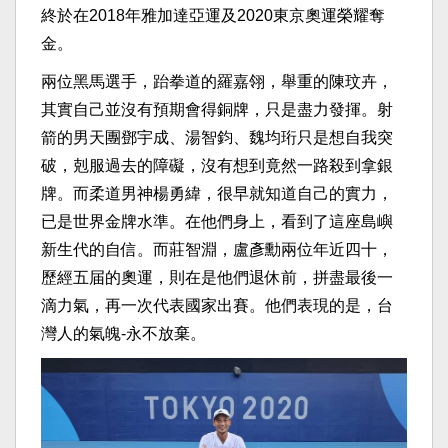
終於在2018年雅加達亞運及2020東京奧運榮耀奪
金。
兩位黑馬選手，跆拳道的羅嘉翎，舉重的陳玟卉，
其實自己並沒有預期會得銅牌，只是盡力發揮。射
箭的男天團鄧宇成、湯智鈞、魏均珩只是想自我突
破，剋服過去的障礙，沒有想到竟然一路殺到拿銀
牌。而柔道男神楊勇緯，很早就知道自己的實力，
已是世界金牌水準。在他們身上，看到了這座島嶼
新生代的自信。而莊智淵，盧彥勳兩位年近四十，
歷經五届的奧運，則在是他們退休前，拼盡最後一
滴力氣，再一次代表國家出賽。他們表現的是，台
灣人的氣魄-永不放棄。