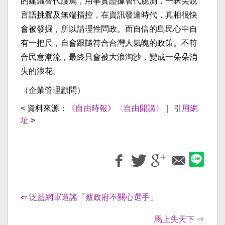
的建議替代謾駡，用事實證據替代臆測，一昧尖銳
言語挑釁及無端指控，在資訊發達時代，真相很快
會被發掘，所以請理性問政。而自信的島民心中自
有一把尺，自會跟隨符合台灣人氣魄的政策。不符
合民意潮流，最終只會被大浪淘沙，變成一朵朵消
失的浪花。
（企業管理顧問）
< 資料來源：
《自由時報》〈自由開講〉
｜
引用網
址
>
⇐ 泛藍網軍造謠「蔡政府不關心選手」
馬上失天下 ⇒