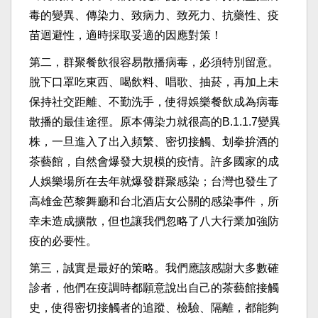
毒的變異、傳染力、致病力、致死力、抗藥性、疫
苗迴避性，適時採取妥適的因應對策！
第二，群聚餐飲很容易散播病毒，必須特別留意。
脫下口罩吃東西、喝飲料、唱歌、抽菸，再加上未
保持社交距離、不勤洗手，使得娛樂餐飲成為病毒
散播的最佳途徑。原本傳染力就很高的B.1.1.7變異
株，一旦進入了出入頻繁、密切接觸、划拳拚酒的
茶藝館，自然會爆發大規模的疫情。許多國家的成
人娛樂場所在去年就爆發群聚感染；台灣也發生了
高雄金芭黎舞廳和台北酒店女公關的感染事件，所
幸未造成擴散，但也讓我們忽略了八大行業加強防
疫的必要性。
第三，誠實是最好的策略。我們應該感謝大多數確
診者，他們在疫調時都願意說出自己的茶藝館接觸
史，使得密切接觸者的追蹤、檢驗、隔離，都能夠