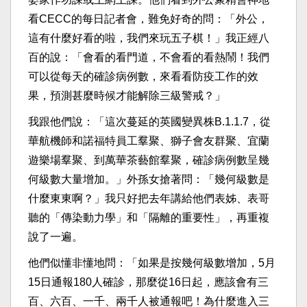
看CECC的每日記者會，難免好奇的問：「外公，
這有什麼好看的啦，我們來玩五子棋！」我正經八
百的說：「會看的看門道，不會看的看熱鬧！我們
可以從每天的確診病例數，來看看防疫工作的效
果，預測甚麼時候才能解除三級警戒？」
我跟他們說：「這次蔓延的英國變異株B.1.1.7，從
華航機師和諾福特員工羣聚、獅子會友群聚、宜蘭
遊樂場羣聚、到萬華茶藝館羣聚，確診病例數呈幾
何級數大量增加。」外孫女搶著問：「幾何級數是
什麼東東啊？」我只好把去年講給他們表姊、表哥
聽的「傳染動力學」和「隔離的重要性」，再重複
說了一遍。
他們似懂非懂地問：「如果是按幾何級數增加，5月
15日通報180人確診，那麼從16日起，應該會有三
百、六百、一千、兩千人被通報吧！為什麼進入三