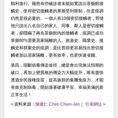
順利進行。雖然有些確診者未能如實說出茶藝館接
觸史，使得密切接觸者的掌握受到限制，但是疫調
仍然是很必要的。一個人有10個密切接觸者，即使
他只說出八名自己的家人、同事、鄰人是密切接觸
者，卻隱瞞了兩名茶藝館內的接觸者，疫調已成功
掌握80%需要居家隔離的人。旅遊史、職業史、接
觸史和群聚史的疫調，是比普篩更容易找出密切接
觸者加以居家隔離，更有效率，也更快速省錢。
第四，阻斷病毒傳染途徑，總是會出現無法預期的
破口，再加上變異株的傳染力大幅提升，唯有盡快
透過全民接種疫苗，提高族群的集團免疫力，才能
有效克制病毒，開始過著健康平安、幸福美滿的新
正常生活！
< 資料來源：
陳建仁 Chen Chien-Jen
｜
引用網址
>