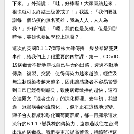
下來。」外孫說：「哇，好棒喔！大家團結起來，
很快就可以終結三級警戒了！」我說：「我們要謝
謝每一個防疫的無名英雄，我為人人，人人為
我！」外孫們說：「嗯，我們也是英雄。但是到那
時候，英雄也要回學校上課囉？」
這次的英國B.1.1.7病毒株大肆傳播，爆發羣聚蔓延
事件，給我們上了很重要的四堂課：第一，COVID-
19病毒會不斷地尋找自己生命的出路，透過不斷地
傳染、複製、突變，使得傳染力越來越強，輕症及
無症狀感染者越來越多，因此讓感染者不容易警覺
到自己已經得到感染，致使病毒散播的越快，這符
合達爾文「適者生存」的演化原理。去年初，我提
過「冠狀病毒的流感化」，似乎正在這樣地演變。
獅子會友群聚和彰化葡萄商群聚，都一再顯示這次
流行的B.1.1.7變異株的傳染力，遠超過以往在台灣
出現的病毒株。我們要更加提高警覺，持續監控病