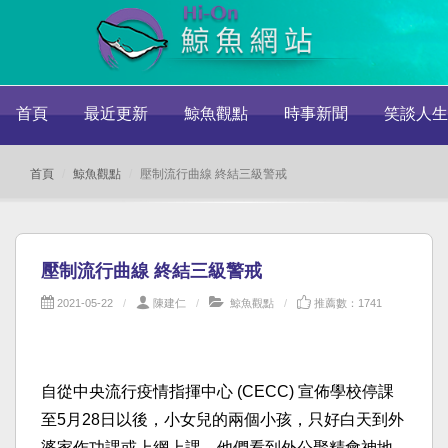
首頁
最近更新
鯨魚觀點
時事新聞
笑談人生
首頁
鯨魚觀點
壓制流行曲線 終結三級警戒
壓制流行曲線 終結三級警戒
2021-05-22
陳建仁
鯨魚觀點
推薦數：1741
自從中央流行疫情指揮中心 (CECC) 宣佈學校停課
至5月28日以後，小女兒的兩個小孩，只好白天到外
婆家作功課或上網上課。他們看到外公聚精會神地