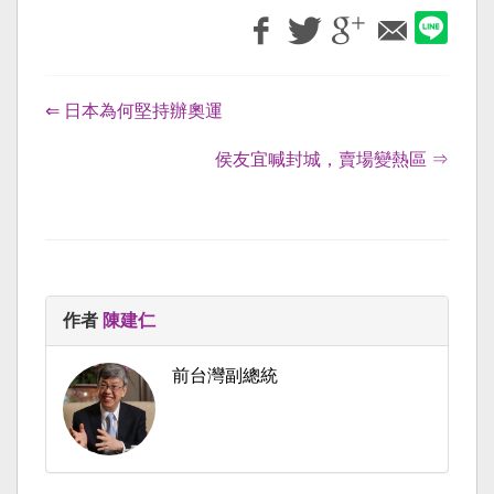
⇐ 日本為何堅持辦奧運
侯友宜喊封城，賣場變熱區 ⇒
作者
陳建仁
前台灣副總統