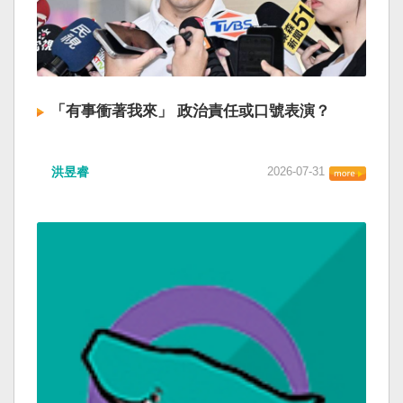
「有事衝著我來」 政治責任或口號表演？
洪昱睿
2026-07-31