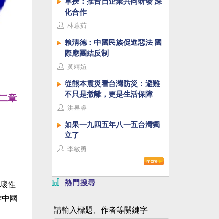
卓揆：推台日企業共同研發 深
化合作
林薏茹
賴清德：中國民族促進惡法 國
際應團結反制
黃靖媗
從熊本震災看台灣防災：避難
不只是撤離，更是生活保障
十二章
洪昱睿
如果一九四五年八一五台灣獨
立了
李敏勇
熱門搜尋
壞性
離中國
請輸入標題、作者等關鍵字