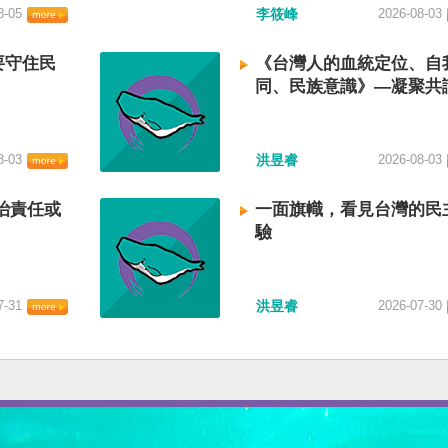
8-05
李筱峰
2026-08-03
要守住民
《台灣人的血統定位、自
同、民族意識》—凝聚共
建立台灣國族認同
8-03
洪昱睿
2026-08-03
治責任或
一面旗幟，看見台灣的民
驗
7-31
洪昱睿
2026-07-30