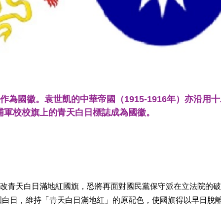
徽作為國徽。袁世凱的中華帝國（1915-1916年）亦沿用
黃埔軍校校旗上的青天白日標誌成為國徽。
改青天白日滿地紅國旗，恐將再面對國民黨保守派在立法院的破
圓白日，維持「青天白日滿地紅」的原配色，使國旗得以早日脫