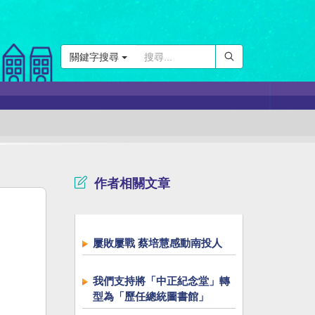
關鍵字搜尋
作者相關文章
屢敗屢戰 蔡培慧感動南投人
我們支持將「中正紀念堂」轉
型為「歷任總統圖書館」