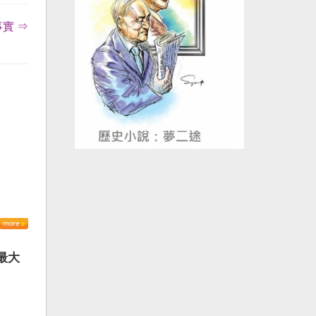
實 ⇒
最大