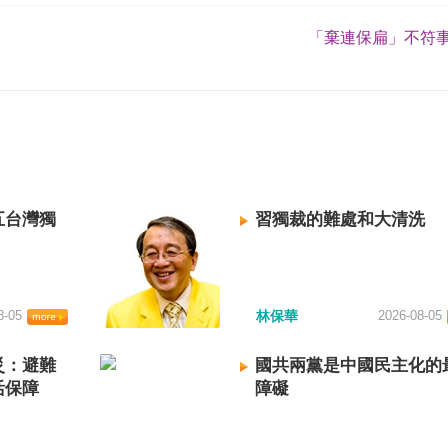
「棄連保扁」不符事
五台灣獨
習獨裁的難處和大清洗
8-05
林保華
2026-08-05
災：避難
國共兩黨是中國民主化的
活保障
障礙