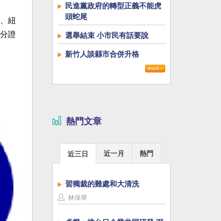
民進黨政府的轉型正義不能虎
頭蛇尾
、紐
分證
選舉結束 小市民有話要說
新竹人談縣市合併升格
熱門文章
近一月
熱門
近三日
習獨裁的難處和大清洗
林保華