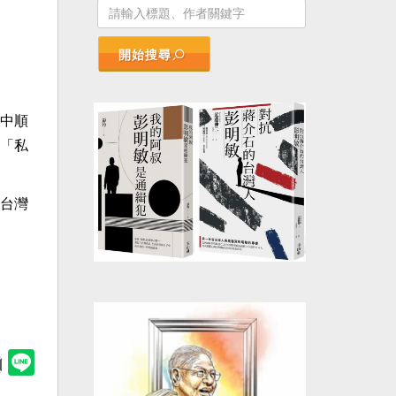
開始搜尋
中順
「私
台灣