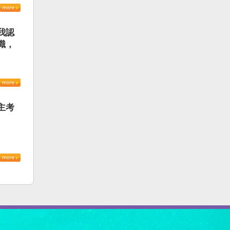
我認
識，
主考