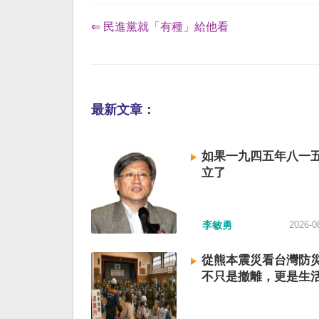
⇐ 民進黨就「有種」給他看
最新文章：
如果一九四五年八一
立了
李敏勇
2026-0
從熊本震災看台灣防
不只是撤離，更是生