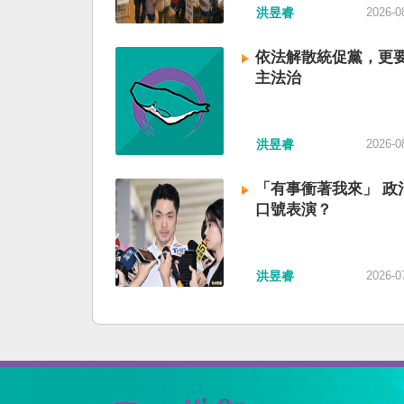
洪昱睿
2026-0
依法解散統促黨，更
主法治
洪昱睿
2026-0
「有事衝著我來」 政
口號表演？
洪昱睿
2026-0