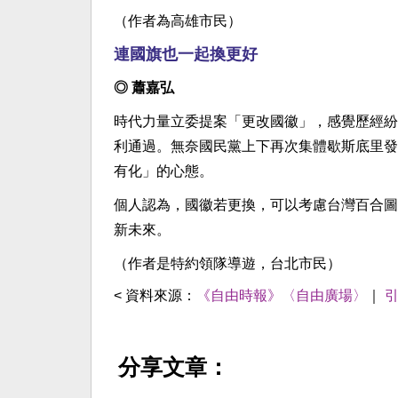
（作者為高雄市民）
連國旗也一起換更好
◎ 蕭嘉弘
時代力量立委提案「更改國徽」，感覺歷經紛
利通過。無奈國民黨上下再次集體歇斯底里發
有化」的心態。
個人認為，國徽若更換，可以考慮台灣百合圖
新未來。
（作者是特約領隊導遊，台北市民）
< 資料來源：
《自由時報》〈自由廣場〉
｜
分享文章：