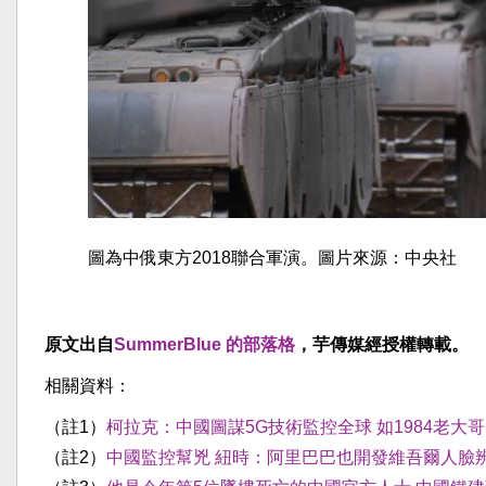
圖為中俄東方2018聯合軍演。圖片來源：中央社
原文出自
SummerBlue 的部落格
，芋傳媒經授權轉載。
相關資料：
（註1）
柯拉克：中國圖謀5G技術監控全球 如1984老大哥
（註2）
中國監控幫兇 紐時：阿里巴巴也開發維吾爾人臉