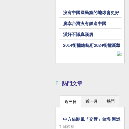
敏三郎
沒有中國國民黨的地球會更好
慶幸台灣沒有鎖進中國
漢奸不識真漢唐
2014衝撞總統府2024衝撞新華
門
熱門文章
近一月
熱門
近三日
中方借颱風「交管」台海 海巡
署：嚴厲譴責
邱俊福