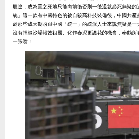
脫逃，成為置之死地只能向前衝否則一後退就必死無疑的
統」這一款有中國特色的被自殺高科技裝備後，中國共產
於那些成天期盼跟中國「統一」的統派人士來說無疑是一
沒有捐軀沙場報效祖國、化作春泥更護花的機會，奉勸所
一張嘴！