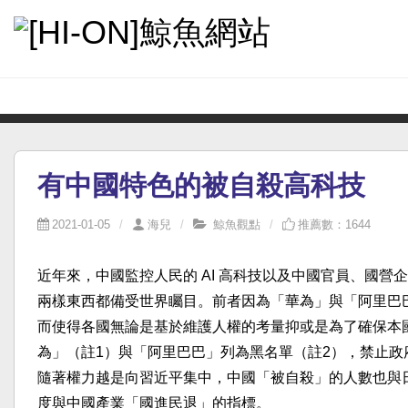
首頁
最近更新
鯨魚觀點
時事新聞
笑談人生
首頁
鯨魚觀點
有中國特色的被自殺高科技
有中國特色的被自殺高科技
2021-01-05
海兒
鯨魚觀點
推薦數：1644
近年來，中國監控人民的 AI 高科技以及中國官員、國
兩樣東西都備受世界矚目。前者因為「華為」與「阿里巴
而使得各國無論是基於維護人權的考量抑或是為了確保本
為」（註1）與「阿里巴巴」列為黑名單（註2），禁止
隨著權力越是向習近平集中，中國「被自殺」的人數也與
度與中國產業「國進民退」的指標。