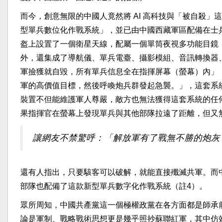
而今，創意無限的中國人竟然將 AI 高科技與「被自殺
型單兵數位化作戰系統」，並已由中國西藏軍區配備在士
盔上設置了一個衛星天線，配屬一個單筒夜視多功能目鏡
外，還集成了導航儀、單兵電臺、攝影模組、音訊轉換器
軍撿獲就自毀，所有單兵信息全在指揮屏幕（螢幕）內」
軍的高價值目標，然後呼喚炮兵群發起急襲。」，這套系
裝置不但能維護軍人尊嚴，敵方也無法獲得這套系統的任
果指揮官在螢幕上發現單兵與其他部隊拉遠了距離，但又
讓網友不禁驚呼：「解放軍有了戰無不勝的炮灰
還有人指出，只要駭客可以破解，就能直接殲滅共軍。而中國
部隊也配備了這款新型單兵數字化作戰系統（註4）。
眾所周知，中國共產黨這一個極權政黨在各方面都是師承
論是軍制、戰略戰術思想更是幾乎照抄蘇聯紅軍，其中仿