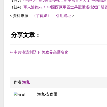
（註3）
他是今年第5位墜樓死亡的中國官方人士 中國鐵
（註4）
軍人淪砲灰！ 中國西藏軍區士兵配備遙控滅口裝
< 資料來源：
《芋傳媒》
｜
引用網址
>
分享文章：
⇐ 中共滲透利誘下 美政界高層腐化
作者
海兒
海兒‧安傑爾