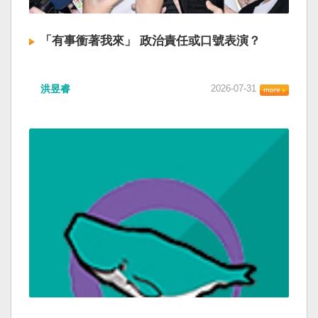
「有事衝著我來」 政治責任或口號表演？
洪昱睿
2026-07-31