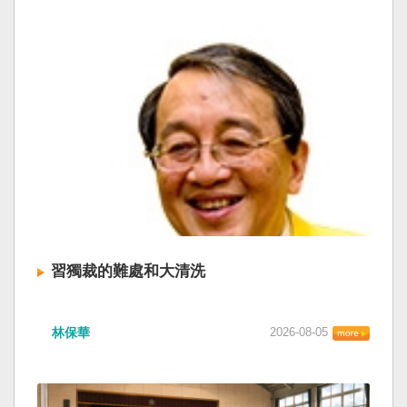
習獨裁的難處和大清洗
林保華
2026-08-05