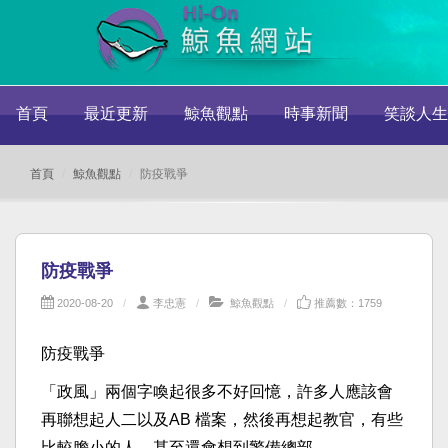
首頁
最近更新
鯨魚觀點
時事新聞
笑談人生
首頁
鯨魚觀點
防疫戰爭
防疫戰爭
2020-08-20
李忠憲
鯨魚觀點
推薦數：1759
防疫戰爭
「政風」兩個字喚起很多不好回憶，許多人應該會
再聯想起人二以及AB 檔案，然後再想起教官，有些
比較膽小的人，甚至還會想到警備總部。