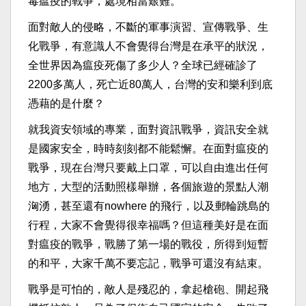
毒瘟疫的戰爭，處境相當艱難。
面對敵人的侵略，不斷的軍事演習、宣傳戰爭、生
化戰爭，有意識人不會覺得台灣是在承平的狀況，
全世界因為瘟疫死傷了多少人？全球已經確診了
2200多萬人，死亡近80萬人，台灣的安和樂利到底
憑藉的是什麼？
就我資安領域的專業，面對資訊戰爭，資訊安全就
是國家安全，時時刻刻都不能鬆懈。在面對瘟疫的
戰爭，現在台灣只要戴上口罩，可以自由進出任何
地方，大型的活動照樣舉辦，各個旅遊的景點人潮
洶湧，甚至還有nowhere 的飛行，以及郵輪跳島的
行程，大家不會覺得很幸福嗎？但這種美好是在面
對瘟疫的戰爭，戰勝了第一場的戰役，所得到短暫
的和平，大家千萬不要忘記，戰爭可還沒有結束。
戰爭是可怕的，敵人是殘忍的，拿起槍砲、開起飛