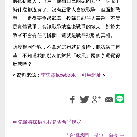
機抵抗敵人，只為了保衛自己國家的安全，失敗了
就什麼都沒有了。沒有正常人喜歡戰爭，但面對戰
爭，一定得要拿起武器，投降只能任人宰割，不管
是實體戰爭、資訊戰爭或瘟疫戰爭的敵人，對於失
敗者不會有任何憐憫，這就是戰爭殘酷的真相。
防疫視同作戰，不拿起武器就是投降，聽我講了這
些，不知道我的朋友們對於「政風」兩個字還覺得
反感嗎？
< 資料來源：
李忠憲facebook
｜
引用網址
>
⇐ 先釐清採檢流程是否合乎規定
「台灣認同」是無上命令 ⇒