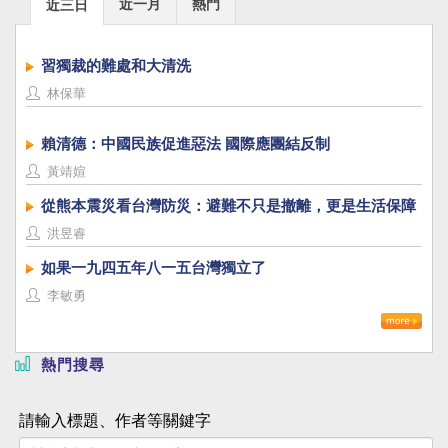
近一月
熱門
近三日
習獨裁的難處和大清洗
林保華
賴清德：中國民族促進惡法 國際應團結反制
黃靖媗
從熊本震災看台灣防災：避難不只是撤離，更是生活保障
洪昱睿
如果一九四五年八一五台灣獨立了
李敏勇
熱門搜尋
請輸入標題、作者等關鍵字