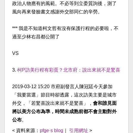
政治人物應有的風範。不必等到立委質詢後，測了
風向再來發臉書文感謝外交部同仁的辛勞。
*** 我是不知道柯文哲有沒有保護行程的必要啦，不
過至少林右昌都公開了
VS
3.
柯P訪美行程有彩蛋？北市府：說出來就不是驚喜
2019-03-12 15:20 市府副發言人陳冠廷今天參加
「我要當選」節目時卻透露，這次訪美主要是城市
外交，「若驚喜說出來就不是驚喜」，
會和誰見面
將以美方公布為準，時間未成熟前都不會主動對外
公布
。
< 資料來源：
pfge·s blog
｜
引用網址
>