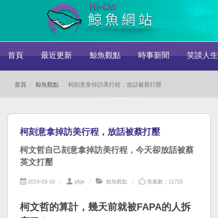
首頁
最近更新
鯨魚觀點
時事新聞
笑談人生
首頁
鯨魚觀點
柯刻意拿掉訪美行程，放話被蔡打壓
柯刻意拿掉訪美行程，放話被蔡打壓
柯文哲自己刻意拿掉訪美行程，今天卻放話被蔡
英文打壓
2019-03-16
pfge
鯨魚觀點
推薦數：11725
柯文哲的算計，幾天前就被FAPA的人拆