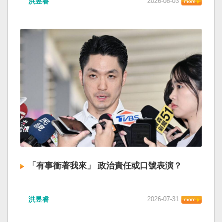
洪昱睿
2026-08-03
「有事衝著我來」 政治責任或口號表演？
洪昱睿
2026-07-31