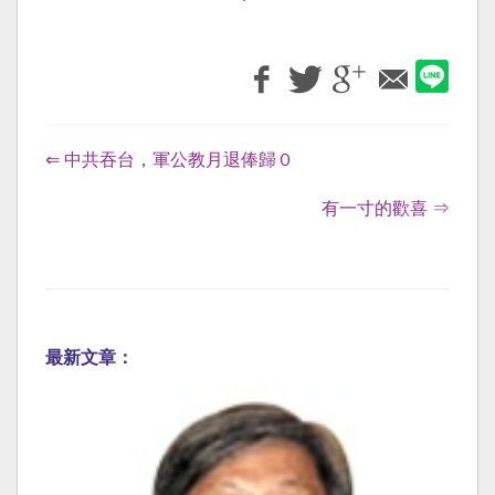
⇐ 中共吞台，軍公教月退俸歸０
有一寸的歡喜 ⇒
最新文章：