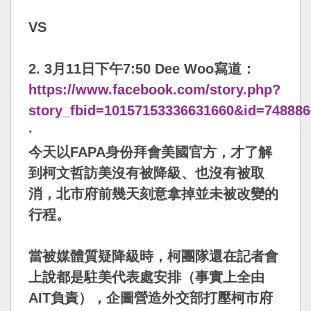
VS
2. 3月11日下午7:50 Dee Woo寫道：
https://www.facebook.com/story.php?
story_fbid=10157153336631660&id=74888
·
今天以FAPA身份拜會美國官方，才了解
到
柯文哲訪美沒有被降級、也沒有被取
消
，
北市府前幾天刻意拿掉並未被改變的
行程
。
當被媒體質疑降級時，
柯團隊還在記者會
上說都是駐美代表處安排
（
事實上全由
AIT負責
），
企圖營造外交部打壓柯市府