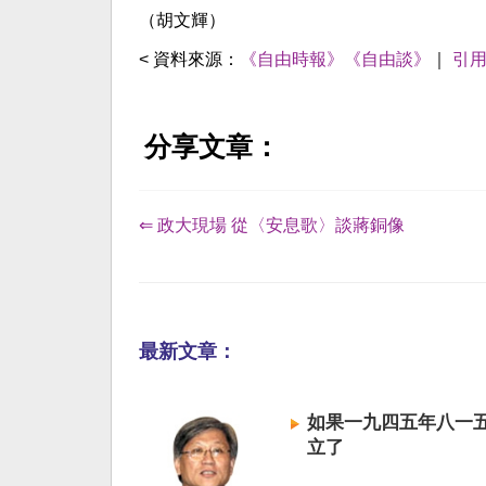
（胡文輝）
< 資料來源：
《自由時報》《自由談》
｜
引
分享文章：
⇐ 政大現場 從〈安息歌〉談蔣銅像
最新文章：
如果一九四五年八一
立了