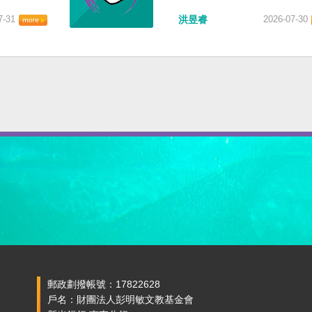
7-31
洪昱睿
2026-07-30
郵政劃撥帳號：17822628
戶名：財團法人彭明敏文教基金會