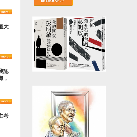
開始搜尋
最大
我認
識，
主考