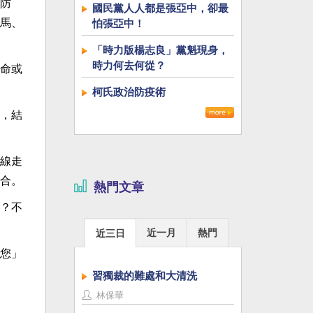
防
國民黨人人都是張亞中，卻最
馬、
怕張亞中！
「時力版楊志良」黨魁現身，
時力何去何從？
命或
柯氏政治防疫術
，結
線走
合。
熱門文章
？不
近一月
熱門
近三日
您」
習獨裁的難處和大清洗
林保華