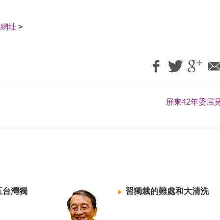
用網址
>
屏東42年委屈見
五台灣獨
習獨裁的難處和大清洗