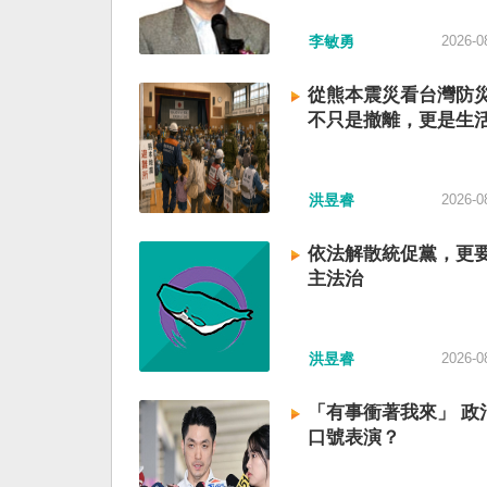
李敏勇
2026-0
從熊本震災看台灣防
不只是撤離，更是生
洪昱睿
2026-0
依法解散統促黨，更
主法治
洪昱睿
2026-0
「有事衝著我來」 政
口號表演？