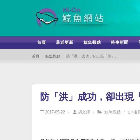
首頁
最近更新
鯨魚觀點
時事新聞
首頁
鯨魚觀點
防「洪」成功，卻出現「你」…
防「洪」成功，卻出現
2017-05-22
胡文輝
鯨魚觀點
推薦