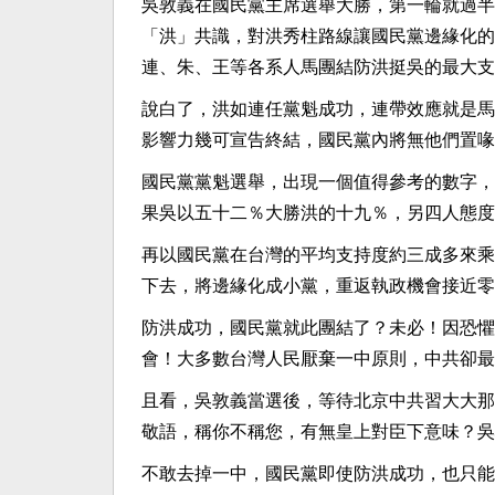
吳敦義在國民黨主席選舉大勝，第一輪就過半
「洪」共識，對洪秀柱路線讓國民黨邊緣化的
連、朱、王等各系人馬團結防洪挺吳的最大支
說白了，洪如連任黨魁成功，連帶效應就是馬
影響力幾可宣告終結，國民黨內將無他們置喙
國民黨黨魁選舉，出現一個值得參考的數字，
果吳以五十二％大勝洪的十九％，另四人態度
再以國民黨在台灣的平均支持度約三成多來乘
下去，將邊緣化成小黨，重返執政機會接近零
防洪成功，國民黨就此團結了？未必！因恐懼
會！大多數台灣人民厭棄一中原則，中共卻最
且看，吳敦義當選後，等待北京中共習大大那
敬語，稱你不稱您，有無皇上對臣下意味？吳
不敢去掉一中，國民黨即使防洪成功，也只能