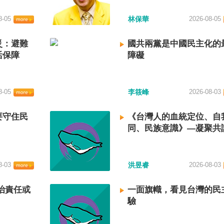
8-05
林保華
2026-08-05
災：避難
國共兩黨是中國民主化的
活保障
障礙
8-05
李筱峰
2026-08-03
要守住民
《台灣人的血統定位、自
同、民族意識》—凝聚共
建立台灣國族認同
8-03
洪昱睿
2026-08-03
治責任或
一面旗幟，看見台灣的民
驗