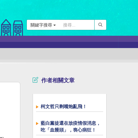
關鍵字搜尋
作者相關文章
柯文哲只剩嘴炮亂飛！
藍白黨徒還在放疫情假消息，
吃「血饅頭」，喪心病狂！