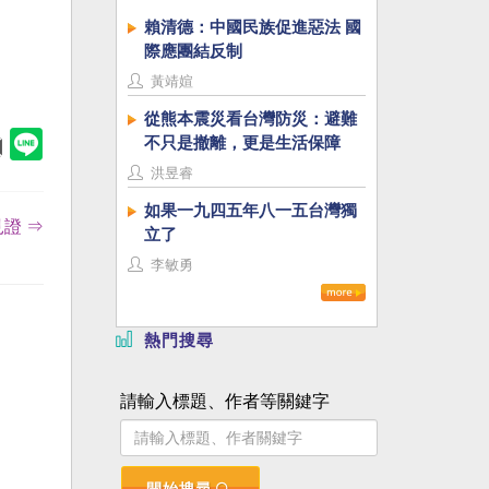
賴清德：中國民族促進惡法 國
際應團結反制
黃靖媗
從熊本震災看台灣防災：避難
不只是撤離，更是生活保障
洪昱睿
如果一九四五年八一五台灣獨
證 ⇒
立了
李敏勇
熱門搜尋
請輸入標題、作者等關鍵字