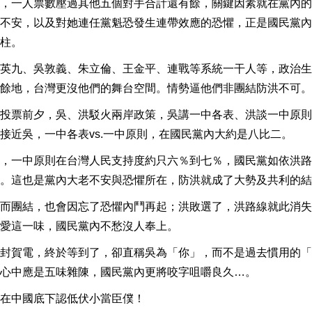
，一人票數壓過其他五個對手合計還有餘，關鍵因素就在黨內的
不安，以及對她連任黨魁恐發生連帶效應的恐懼，正是國民黨內
柱。
英九、吳敦義、朱立倫、王金平、連戰等系統一干人等，政治生
餘地，台灣更沒他們的舞台空間。情勢逼他們非團結防洪不可。
投票前夕，吳、洪駁火兩岸政策，吳講一中各表、洪談一中原則
接近吳，一中各表vs.一中原則，在國民黨內大約是八比二。
，一中原則在台灣人民支持度約只六％到七％，國民黨如依洪路
。這也是黨內大老不安與恐懼所在，防洪就成了大勢及共利的結
而團結，也會因忘了恐懼內鬥再起；洪敗選了，洪路線就此消失
愛這一味，國民黨內不愁沒人奉上。
封賀電，終於等到了，卻直稱吳為「你」，而不是過去慣用的「
心中應是五味雜陳，國民黨內更將咬字咀嚼良久…。
在中國底下認低伏小當臣僕！