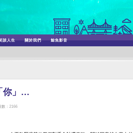
笑談人生
關於我們
鯨魚影音
「你」…
數：2166