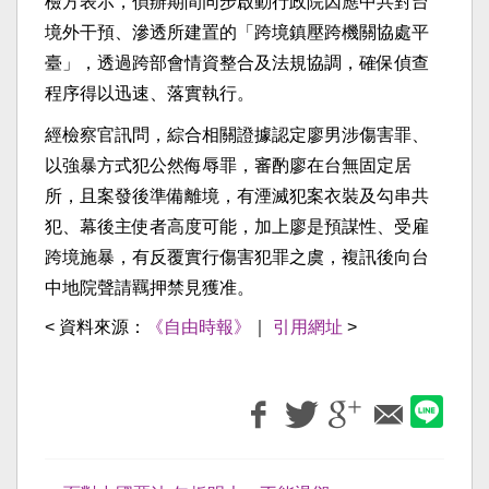
檢方表示，偵辦期間同步啟動行政院因應中共對台
境外干預、滲透所建置的「跨境鎮壓跨機關協處平
臺」，透過跨部會情資整合及法規協調，確保偵查
程序得以迅速、落實執行。
經檢察官訊問，綜合相關證據認定廖男涉傷害罪、
以強暴方式犯公然侮辱罪，審酌廖在台無固定居
所，且案發後準備離境，有湮滅犯案衣裝及勾串共
犯、幕後主使者高度可能，加上廖是預謀性、受雇
跨境施暴，有反覆實行傷害犯罪之虞，複訊後向台
中地院聲請羈押禁見獲准。
< 資料來源：
《自由時報》
｜
引用網址
>