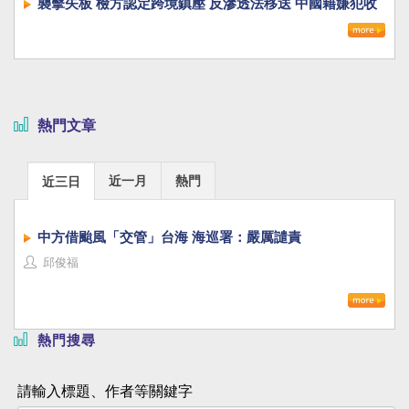
襲擊矢板 檢方認定跨境鎮壓 反滲透法移送 中國籍嫌犯收
押
熱門文章
近一月
熱門
近三日
中方借颱風「交管」台海 海巡署：嚴厲譴責
邱俊福
熱門搜尋
請輸入標題、作者等關鍵字