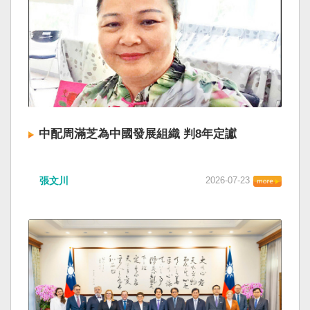
中配周滿芝為中國發展組織 判8年定讞
張文川
2026-07-23