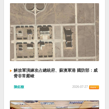
解放軍演練攻占總統府、蘇澳軍港 國防部：威
脅非常嚴峻
陳鈺馥
2026-07-27