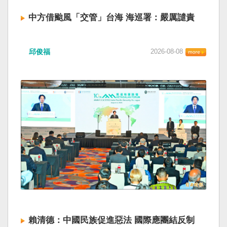
中方借颱風「交管」台海 海巡署：嚴厲譴責
邱俊福
2026-08-08
賴清德：中國民族促進惡法 國際應團結反制