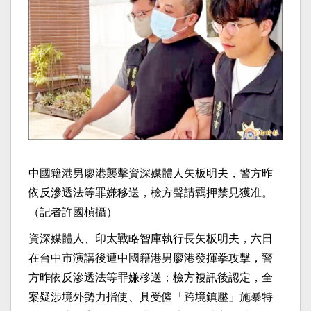
中國籍港男廖港襲擊資深媒體人矢板明夫，警方昨
依反滲透法等罪嫌移送，檢方聲請羈押禁見獲准。
（記者許國楨攝）
資深媒體人、印太戰略智庫執行長矢板明夫，六日
在台中市演講後遭中國籍港男廖港發揮拳攻擊，警
方昨依反滲透法等罪嫌移送；檢方複訊後認定，全
案疑涉境外勢力指使、具受僱「跨境鎮壓」施暴特