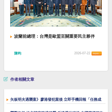
波蘭前總理：台灣是歐盟至關重要民主夥伴
陳昀
2026-07-22
作者相關文章
矢板明夫遇襲案》廖港發犯案後 立即手機回報「任務成
功」