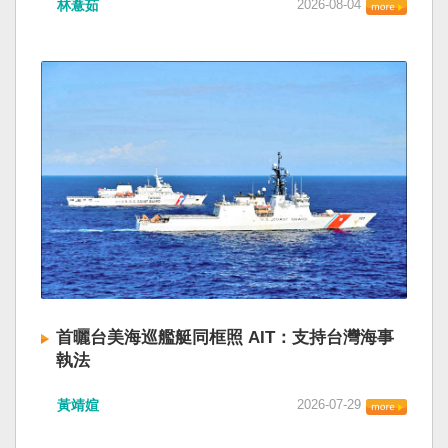
林薏茹
2026-08-04
首曬台美海巡艦艇同框照 AIT：支持台灣海事
執法
黃靖媗
2026-07-29