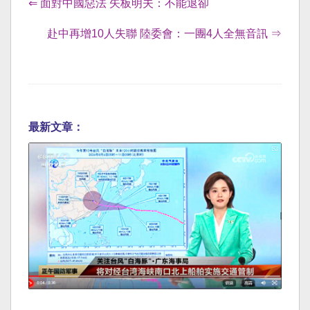
⇐ 面對中國惡法 矢板明夫：不能退卻
赴中再增10人失聯 陸委會：一團4人全無音訊 ⇒
最新文章：