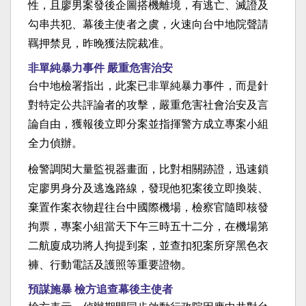
性，且廖男案發後企圖搭機離境，有逃亡、滅證及
勾串共犯、幕後主使者之虞，火速向台中地院聲請
羈押禁見，昨晚獲法院裁准。
非單純暴力事件 嚴重危害治安
台中地檢署指出，此案已非單純暴力事件，而是針
對特定公共評論者的攻擊，嚴重危害社會治安及言
論自由，獲報後立即分案並指揮警方成立專案小組
全力偵辦。
檢警調閱大量監視器畫面，比對相關跡證，迅速鎖
定廖男身分及逃逸路線，發現他犯案後立即換裝、
棄置作案衣物趕往台中國際機場，檢察官隨即核發
拘票，專案小組當天下午三時五十二分，在機場第
二航廈成功將人拘提到案，並查扣犯案所穿黑色衣
褲、行動電話及護照等重要證物。
預謀施暴 檢方追查幕後主使者