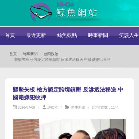
首頁
最近更新
鯨魚觀點
時事新聞
笑談人生
首頁
時事新聞
台灣政治
襲擊矢板 檢方認定跨境鎮壓 反滲透法移送 中國籍嫌犯收押
襲擊矢板 檢方認定跨境鎮壓 反滲透法移送 中
國籍嫌犯收押
2026-07-08
許國楨
時事新聞
推薦數：1144