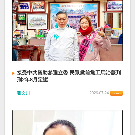
接受中共資助參選立委 民眾黨前黨工馬治薇判
刑2年8月定讞
張文川
2026-07-24