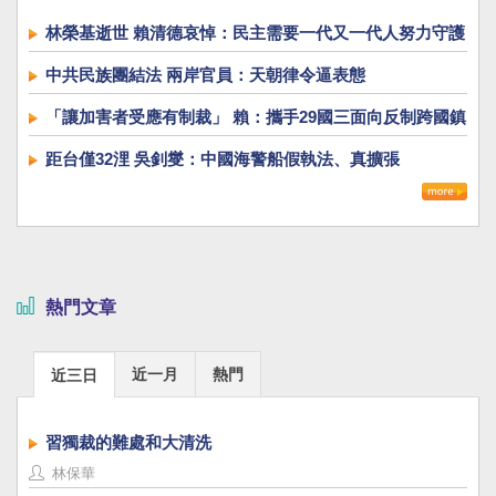
林榮基逝世 賴清德哀悼：民主需要一代又一代人努力守護
中共民族團結法 兩岸官員：天朝律令逼表態
「讓加害者受應有制裁」 賴：攜手29國三面向反制跨國鎮
壓
距台僅32浬 吳釗燮：中國海警船假執法、真擴張
熱門文章
近一月
熱門
近三日
習獨裁的難處和大清洗
林保華