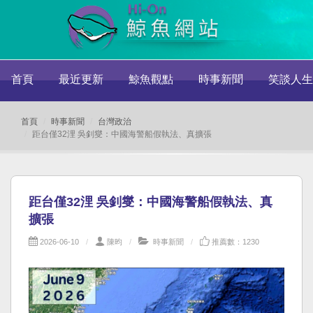
首頁
最近更新
鯨魚觀點
時事新聞
笑談人生
首頁
時事新聞
台灣政治
距台僅32浬 吳釗燮：中國海警船假執法、真擴張
距台僅32浬 吳釗燮：中國海警船假執法、真
擴張
2026-06-10
陳昀
時事新聞
推薦數：1230