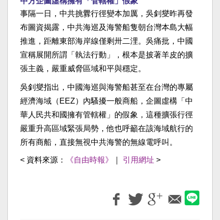
中方企圖虛構擁有「管轄權」假象
事隔一日，中共挑釁行徑變本加厲，吳釗燮昨再發
布圖資揭露，中共海巡及海警船隻朝台灣本島大幅
推進，距離東部海岸線僅剩卅二浬。吳痛批，中國
宣稱展開所謂「執法行動」，根本是披著羊皮的擴
張主義，嚴重威脅區域和平與穩定。
吳釗燮指出，中國海巡與海警船甚至在台灣的專屬
經濟海域（EEZ）內騷擾一般商船，企圖虛構「中
華人民共和國擁有管轄權」的假象，這種擴張行徑
嚴重升高區域緊張局勢，他也呼籲在該海域航行的
所有商船，直接無視中共海警的無線電呼叫。
< 資料來源：
《自由時報》
｜
引用網址
>