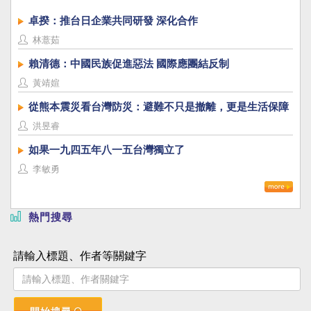
卓揆：推台日企業共同研發 深化合作
林薏茹
賴清德：中國民族促進惡法 國際應團結反制
黃靖媗
從熊本震災看台灣防災：避難不只是撤離，更是生活保障
洪昱睿
如果一九四五年八一五台灣獨立了
李敏勇
熱門搜尋
請輸入標題、作者等關鍵字