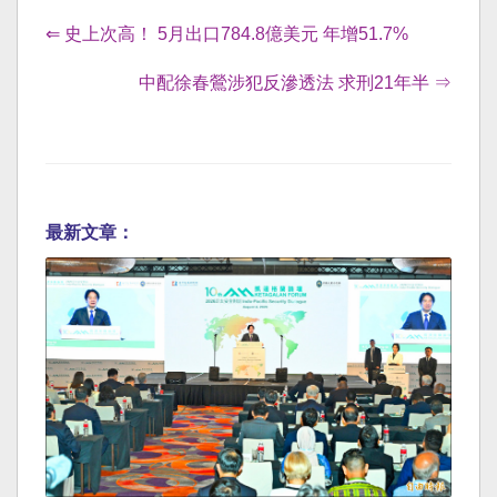
⇐ 史上次高！ 5月出口784.8億美元 年增51.7%
中配徐春鶯涉犯反滲透法 求刑21年半 ⇒
最新文章：