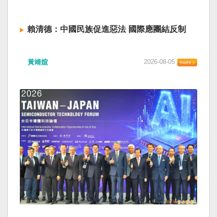
賴清德：中國民族促進惡法 國際應團結反制
黃靖媗
2026-08-05