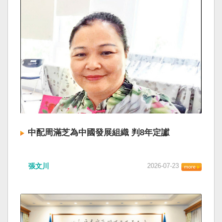
中配周滿芝為中國發展組織 判8年定讞
張文川
2026-07-23