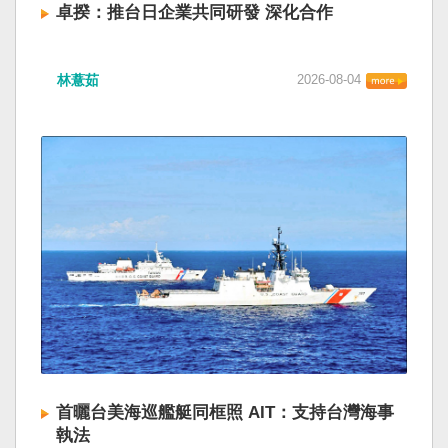
卓揆：推台日企業共同研發 深化合作
林薏茹
2026-08-04
首曬台美海巡艦艇同框照 AIT：支持台灣海事
執法