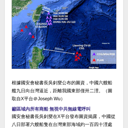
根據國安會秘書長吳釗燮公布的圖資，中國六艘船
艦九日向台灣逼近，距離我國東部僅卅二浬。（圖
取自X平台＠Joseph Wu）
籲區域內所有商船 無視中共無線電呼叫
國安會秘書長吳釗燮在X平台發布圖資揭露，中國從
八日部署六艘船隻在台灣東部海域約一百四十浬處