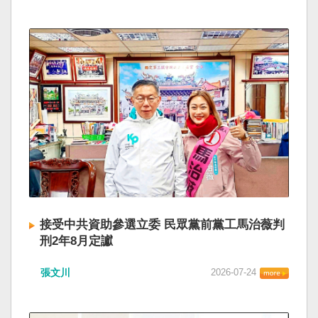
接受中共資助參選立委 民眾黨前黨工馬治薇判
刑2年8月定讞
張文川
2026-07-24