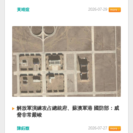
黃靖媗
2026-07-29
解放軍演練攻占總統府、蘇澳軍港 國防部：威
脅非常嚴峻
陳鈺馥
2026-07-27