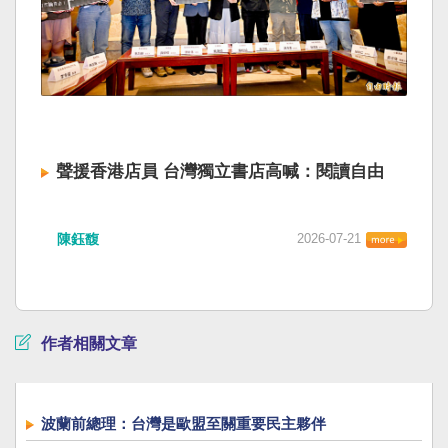
聲援香港店員 台灣獨立書店高喊：閱讀自由
陳鈺馥
2026-07-21
作者相關文章
波蘭前總理：台灣是歐盟至關重要民主夥伴