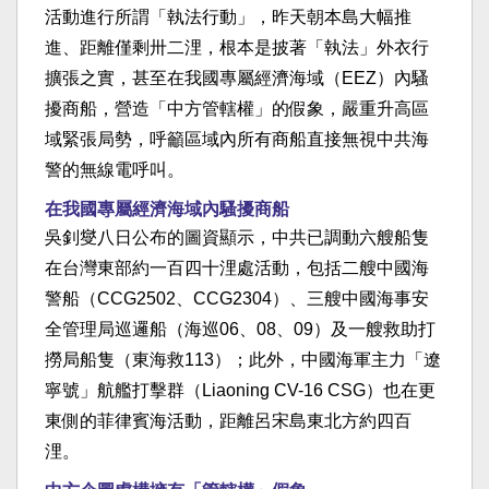
活動進行所謂「執法行動」，昨天朝本島大幅推
進、距離僅剩卅二浬，根本是披著「執法」外衣行
擴張之實，甚至在我國專屬經濟海域（EEZ）內騷
擾商船，營造「中方管轄權」的假象，嚴重升高區
域緊張局勢，呼籲區域內所有商船直接無視中共海
警的無線電呼叫。
在我國專屬經濟海域內騷擾商船
吳釗燮八日公布的圖資顯示，中共已調動六艘船隻
在台灣東部約一百四十浬處活動，包括二艘中國海
警船（CCG2502、CCG2304）、三艘中國海事安
全管理局巡邏船（海巡06、08、09）及一艘救助打
撈局船隻（東海救113）；此外，中國海軍主力「遼
寧號」航艦打擊群（Liaoning CV-16 CSG）也在更
東側的菲律賓海活動，距離呂宋島東北方約四百
浬。