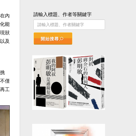
請輸入標題、作者等關鍵字
在內
化能
現狀
開始搜尋
以及
挑
不僅
再工