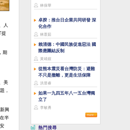
林保華
卓揆：推台日企業共同研發 深
、人
化合作
T提
林薏茹
賴清德：中國民族促進惡法 國
際應團結反制
，期
黃靖媗
從熊本震災看台灣防災：避難
不只是撤離，更是生活保障
、美
洪昱睿
題，
如果一九四五年八一五台灣獨
立了
李敏勇
新興
在半
安
熱門搜尋