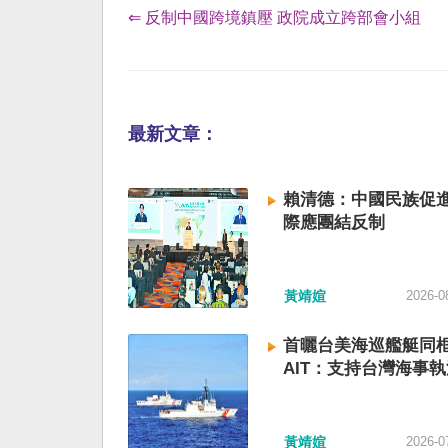
⇐ 反制中國跨境鎮壓 政院成立跨部會小組
最新文章：
賴清德：中國民族促進
際應團結反制
黃靖媗
2026-0
首曬台美海巡艦艇同
AIT：支持台灣海事執
黃靖媗
2026-0