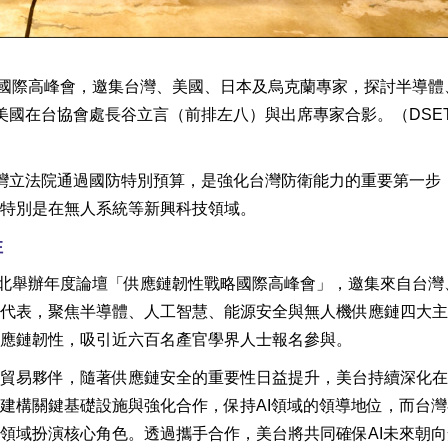
辦國際高峰會，邀集台灣、美國、日本及烏克蘭專家，探討半導體
美國在台協會處長谷立言（前排左八）與出席專家合影。（DSE
台灣立法院通過國防特別預算，是強化台灣防衛能力的重要第一步
特別是在無人系統等新興科技領域。
性
台北舉辦年度論壇「供應鏈韌性戰略國際高峰會」，邀集來自台灣
代表，聚焦半導體、人工智慧、能源安全與無人機供應鏈四大主
應鏈韌性，吸引近六百名產官學界人士報名參與。
貿易夥伴，隨著供應鏈安全的重要性日益提升，美台持續深化在
建構關鍵基礎設施與強化合作，保持AI領域的領導地位，而台灣
領域扮演核心角色。透過攜手合作，美台將共同確保AI未來朝向