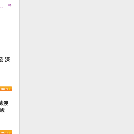
」 ⇒
發 深
蘇澳
嚴峻