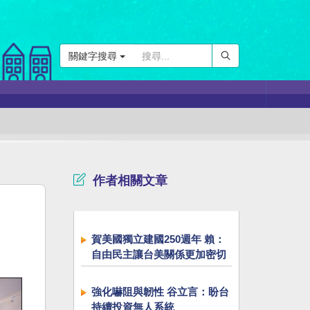
關鍵字搜尋
作者相關文章
賀美國獨立建國250週年 賴：
自由民主讓台美關係更加密切
強化嚇阻與韌性 谷立言：盼台
持續投資無人系統