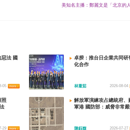
美知名主播：鄭麗文是「北京的人
惡法 國
卓揆：推台日企業共同研
化合作
8-05
林薏茹
2026-08-04
框照
解放軍演練攻占總統府、
法
軍港 國防部：威脅非常
7-29
陳鈺馥
2026-07-27