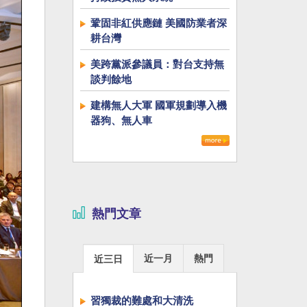
鞏固非紅供應鏈 美國防業者深
耕台灣
美跨黨派參議員：對台支持無
談判餘地
建構無人大軍 國軍規劃導入機
器狗、無人車
熱門文章
近一月
熱門
近三日
習獨裁的難處和大清洗