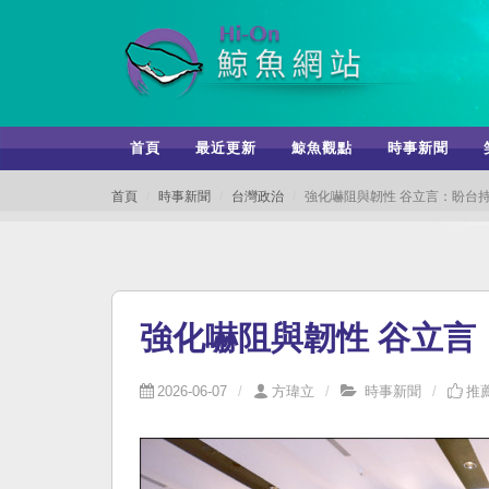
首頁
最近更新
鯨魚觀點
時事新聞
首頁
時事新聞
台灣政治
強化嚇阻與韌性 谷立言：盼台
強化嚇阻與韌性 谷立言
2026-06-07
方瑋立
時事新聞
推薦