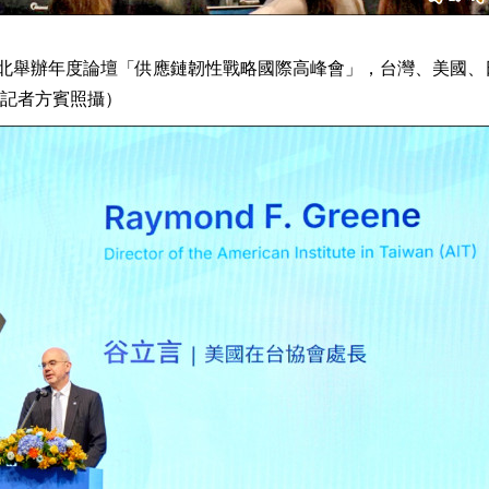
台北舉辦年度論壇「供應鏈韌性戰略國際高峰會」，台灣、美國、
記者方賓照攝）