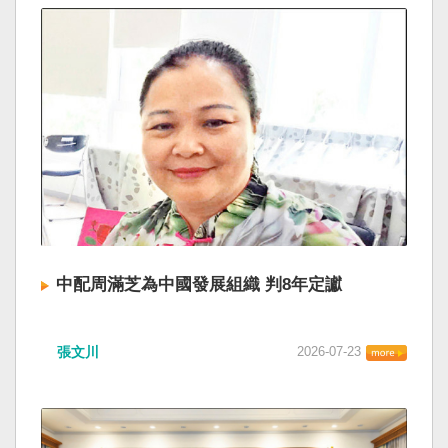
中配周滿芝為中國發展組織 判8年定讞
張文川
2026-07-23