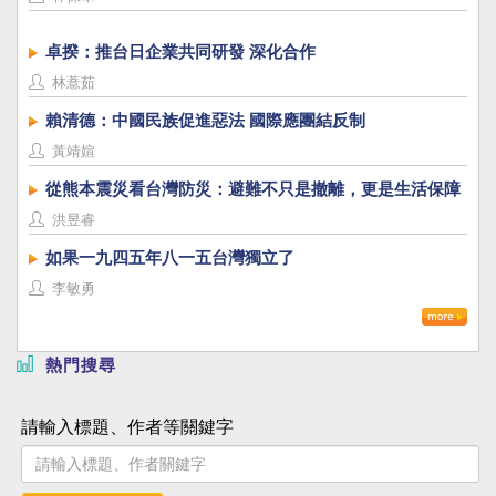
卓揆：推台日企業共同研發 深化合作
林薏茹
賴清德：中國民族促進惡法 國際應團結反制
黃靖媗
從熊本震災看台灣防災：避難不只是撤離，更是生活保障
洪昱睿
如果一九四五年八一五台灣獨立了
李敏勇
熱門搜尋
請輸入標題、作者等關鍵字