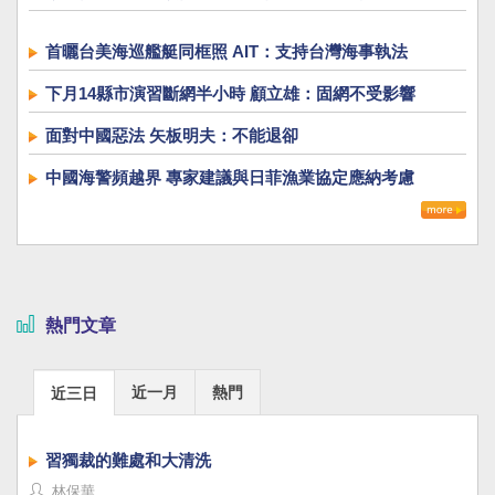
首曬台美海巡艦艇同框照 AIT：支持台灣海事執法
下月14縣市演習斷網半小時 顧立雄：固網不受影響
面對中國惡法 矢板明夫：不能退卻
中國海警頻越界 專家建議與日菲漁業協定應納考慮
熱門文章
近一月
熱門
近三日
習獨裁的難處和大清洗
林保華