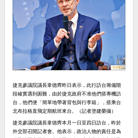
捷克參議院議長韋德齊昨日表示，此行訪台籌備階
段確實遇到困難，由於捷克政府不准他們搭專機訪
台，他們便「簡單地帶著背包與行李箱」，搭乘台
北布拉格直飛定期航班來台。（記者塗建榮攝）
捷克參議院議長韋德齊本月一日至四日訪台，昨於
外交部召開記者會。他表示，政治人物的責任是為