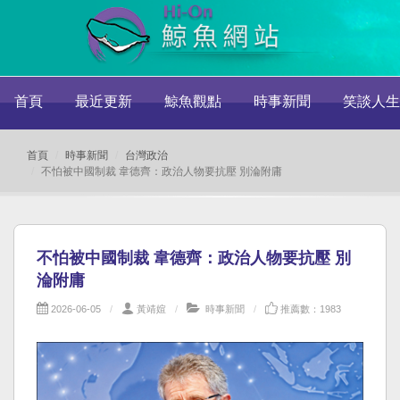
首頁
最近更新
鯨魚觀點
時事新聞
笑談人生
首頁
時事新聞
台灣政治
不怕被中國制裁 韋德齊：政治人物要抗壓 別淪附庸
不怕被中國制裁 韋德齊：政治人物要抗壓 別
淪附庸
2026-06-05
黃靖媗
時事新聞
推薦數：1983