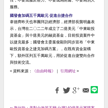
性，不要屈服於壓力、不要成為附庸、不要為別人
服務。
國發會加碼五千萬歐元 促進台捷合作
韋德齊昨天也率團拜訪經濟部，經濟部長龔明鑫表
示，台灣在二〇二二年成立了二億美元「中東歐投
資基金」與十億美元的融資基金，目前投資案件中
以捷克最多；國發會主委葉俊顯則同步宣布「中東
歐投資基金之捷克加碼方案」，在既有資金架構
下，額外匡列五千萬歐元，用於促進台捷雙向合作
與技術交流。
< 資料來源：
《自由時報》
｜
引用網址
>
⇐ 魯比歐：美對台政策不變 台灣140億美元軍購案