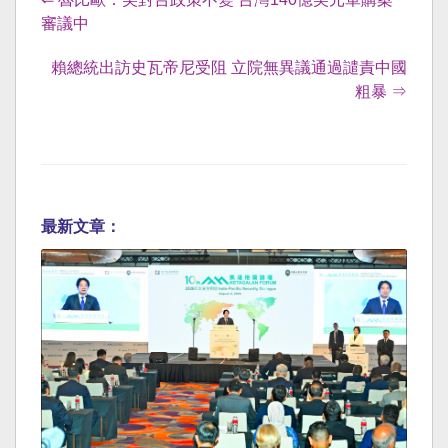
審議中
賴總統出訪史瓦帝尼受阻 立院無異議通過譴責中國
粗暴 ⇒
最新文章：