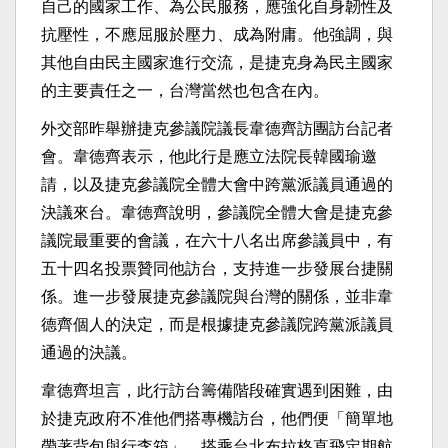
自己的國家工作、為公民服務，應強化自身韌性及
抗壓性，不應屈服於壓力、成為附庸。他強調，與
其他自由民主國家進行交流，是捷克身為民主國家
的主要責任之一，台灣當然也包含在內。
外交部昨舉辦捷克參議院議長韋德齊訪團訪台記者
會。韋德齊表示，他此行是應立法院長韓國瑜邀
請，以及捷克參議院全體大會中跨黨派議員通過的
決議來台。韋德齊說明，參議院全體大會是捷克參
議院最重要的會議，在六十八名出席參議員中，有
五十四名投票贊同他訪台，支持進一步發展台捷關
係。進一步發展捷克參議院與台灣的關係，並非韋
德齊個人的決定，而是根據捷克參議院跨黨派議員
通過的決議。
韋德齊坦言，此行訪台籌備階段確實遇到困難，由
於捷克政府不准他們搭專機訪台，他們便「簡單地
帶著背包與行李箱」，搭乘台北布拉格直飛定期航