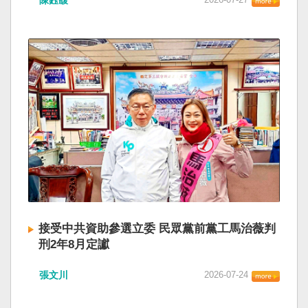
陳鈺馥
接受中共資助參選立委 民眾黨前黨工馬治薇判
刑2年8月定讞
張文川
2026-07-24