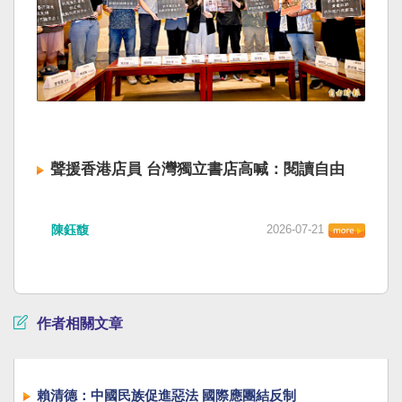
聲援香港店員 台灣獨立書店高喊：閱讀自由
陳鈺馥
2026-07-21
作者相關文章
賴清德：中國民族促進惡法 國際應團結反制