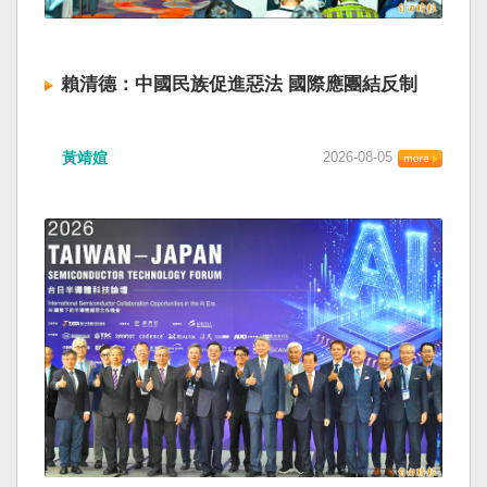
賴清德：中國民族促進惡法 國際應團結反制
黃靖媗
2026-08-05