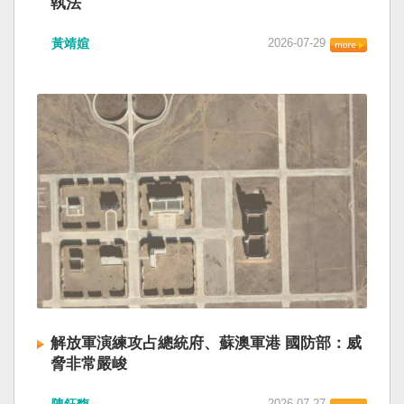
執法
黃靖媗
2026-07-29
解放軍演練攻占總統府、蘇澳軍港 國防部：威
脅非常嚴峻
2026-07-27