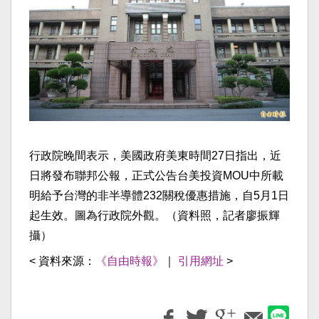
行政院晚間表示，美國政府美東時間27日指出，近
日將發布聯邦公報，正式公告台美投資MOU中所載
明給予台灣的非半導體232關稅優惠措施，自5月1日
起生效。圖為行政院外觀。（資料照，記者廖振輝
攝）
< 資料來源：
《自由時報》
｜
引用網址
>