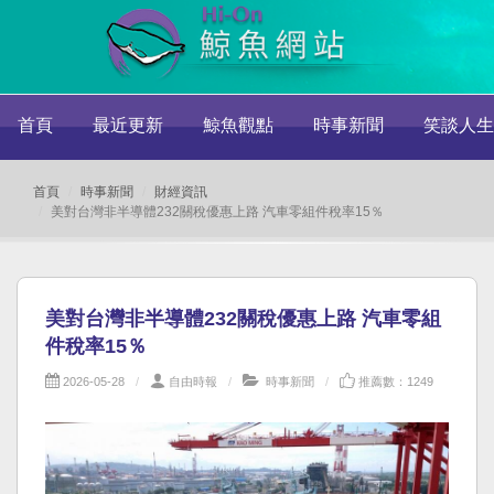
首頁
最近更新
鯨魚觀點
時事新聞
笑談人生
首頁
時事新聞
財經資訊
美對台灣非半導體232關稅優惠上路 汽車零組件稅率15％
美對台灣非半導體232關稅優惠上路 汽車零組
件稅率15％
2026-05-28
自由時報
時事新聞
推薦數：1249