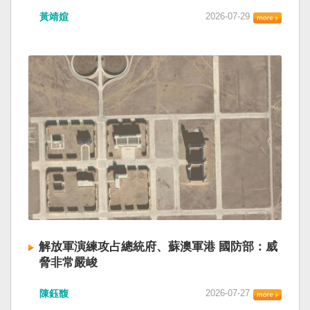
黃靖媗
2026-07-29
解放軍演練攻占總統府、蘇澳軍港 國防部：威
脅非常嚴峻
陳鈺馥
2026-07-27