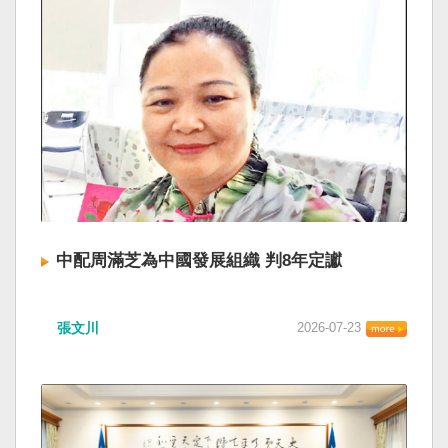
中配周滿芝為中國發展組織 判8年定讞
張文川
2026-07-23