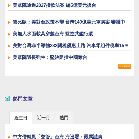
美眾院通過2027撥款法案 編5億美元援台
魯比歐：美對台政策不變 台灣140億美元軍購案 審議中
美無人水面載具穿越台海 監控共艦行蹤
美對台灣非半導體232關稅優惠上路 汽車零組件稅率15％
美眾院議長強生：堅決阻擋中國奪台
熱門文章
近一月
熱門
近三日
中方借颱風「交管」台海 海巡署：嚴厲譴責