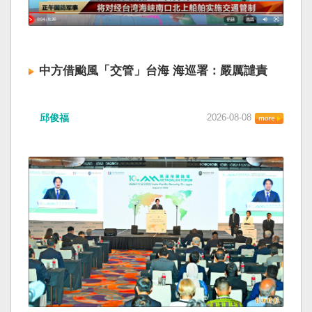
中方借颱風「交管」台海 海巡署：嚴厲譴責
邱俊福
2026-08-08