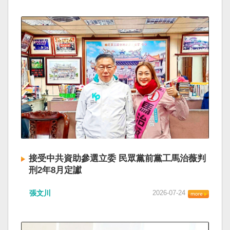
接受中共資助參選立委 民眾黨前黨工馬治薇判
刑2年8月定讞
張文川
2026-07-24