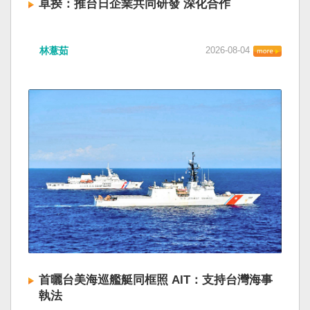
卓揆：推台日企業共同研發 深化合作
林薏茹
2026-08-04
首曬台美海巡艦艇同框照 AIT：支持台灣海事
執法