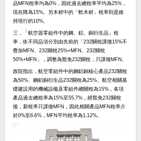
品MFN稅率均為0%，因此過去總稅率平均為25%，
現在降為15%。另木材中的「軟木材」稅率則是維
持現行的10%。
三，「航空器零組件中的鋼、鋁、銅衍生品」稅
率，依不同品項分別由先前的「232關稅課徵15%不
疊加MFN、232關稅25%+MFN、232關稅
50%+MFN」，調整為豁免232關稅，只課徵MFN。
政院指出，航空零組件中的鋼鋁銅核心產品232關稅
為50%、鋼鋁銅衍生品232關稅為25%、航空相關基
礎建設用的機械設備及零組件總關稅為15%，各項
產品過去總稅率為15%至55.7%，經豁免232關稅
後，新稅率只課徵MFN，因此相關產品MFN稅率介
於0%至6.6%，MFN平均稅率為1.12%。