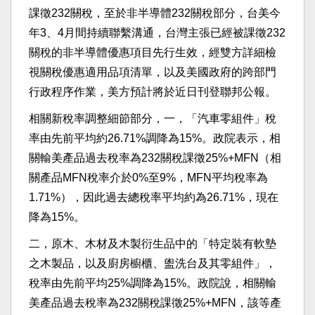
課徵232關稅，至於非半導體232關稅部分，台美今
年3、4月間持續聯繫溝通，台灣主張已經被課徵232
關稅的非半導體優惠項目先行生效，經雙方詳細檢
視關稅優惠適用品項清單，以及美國政府的跨部門
行政程序作業，美方預計將於近日刊登聯邦公報。
相關新稅率調整細節部分，一，「汽車零組件」稅
率由先前平均約26.71%調降為15%。政院表示，相
關輸美產品過去稅率為232關稅課徵25%+MFN（相
關產品MFN稅率介於0%至9%，MFN平均稅率為
1.71%），因此過去總稅率平均約為26.71%，現在
降為15%。
二，原木、木材及木製衍生品中的「特定裝有軟墊
之木製品，以及廚房櫥櫃、盥洗台及其零組件」，
稅率由先前平均25%調降為15%。政院說，相關輸
美產品過去稅率為232關稅課徵25%+MFN，該等產