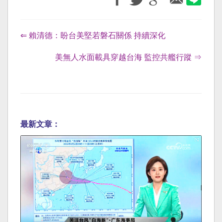
⇐ 賴清德：盼台美堅若磐石關係 持續深化
美無人水面載具穿越台海 監控共艦行蹤 ⇒
最新文章：