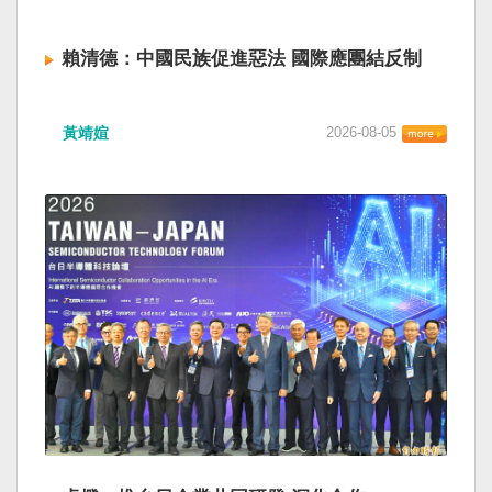
賴清德：中國民族促進惡法 國際應團結反制
黃靖媗
2026-08-05