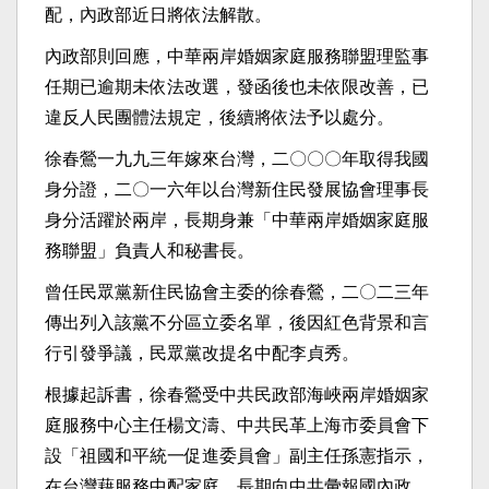
配，內政部近日將依法解散。
內政部則回應，中華兩岸婚姻家庭服務聯盟理監事
任期已逾期未依法改選，發函後也未依限改善，已
違反人民團體法規定，後續將依法予以處分。
徐春鶯一九九三年嫁來台灣，二〇〇〇年取得我國
身分證，二〇一六年以台灣新住民發展協會理事長
身分活躍於兩岸，長期身兼「中華兩岸婚姻家庭服
務聯盟」負責人和秘書長。
曾任民眾黨新住民協會主委的徐春鶯，二〇二三年
傳出列入該黨不分區立委名單，後因紅色背景和言
行引發爭議，民眾黨改提名中配李貞秀。
根據起訴書，徐春鶯受中共民政部海峽兩岸婚姻家
庭服務中心主任楊文濤、中共民革上海市委員會下
設「祖國和平統一促進委員會」副主任孫憲指示，
在台灣藉服務中配家庭，長期向中共彙報國內政