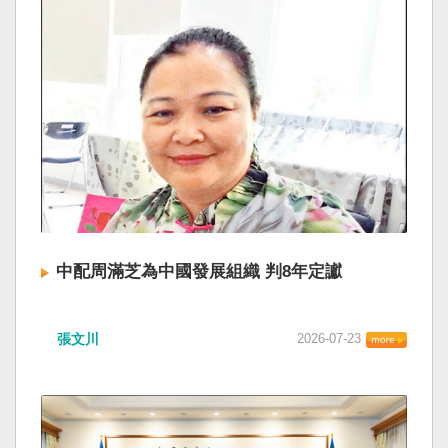
中配周滿芝為中國發展組織 判8年定讞
張文川
2026-07-23