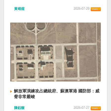
黃靖媗
2026-07-29
解放軍演練攻占總統府、蘇澳軍港 國防部：威
脅非常嚴峻
陳鈺馥
2026-07-27