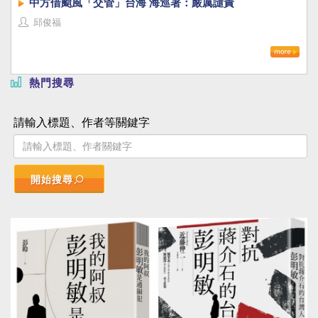
中方借颱風「交管」台海 海巡署：嚴厲譴責
邱俊福
熱門搜尋
請輸入標題、作者等關鍵字
開始搜尋