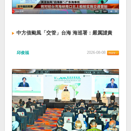
中方借颱風「交管」台海 海巡署：嚴厲譴責
邱俊福
2026-08-08