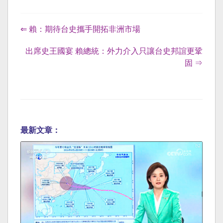
⇐ 賴：期待台史攜手開拓非洲市場
出席史王國宴 賴總統：外力介入只讓台史邦誼更鞏
固 ⇒
最新文章：