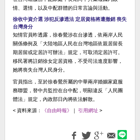
情、選情，以及中配群體的日常言論與活動。
徐收中資介選 涉犯反滲透法 定居資格將遭撤銷 喪失
台灣身分
知情官員昨透露，徐春鶯涉在台滲透，依兩岸人民
關係條例及「大陸地區人民在台灣地區依親居留長
期居留或定居許可辦法」規定，可取消定居許可。
移民署將註銷徐女定居資格，不受司法進度影響，
她將喪失台灣人民身分。
官員指出，至於徐春鶯所屬的中華兩岸婚姻家庭服
務聯盟，替中共監控在台中配，明顯違反「人民團
體法」規定，內政部日內將依法解散。
< 資料來源：
《自由時報》
｜
引用網址
>