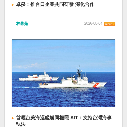
卓揆：推台日企業共同研發 深化合作
林薏茹
2026-08-04
首曬台美海巡艦艇同框照 AIT：支持台灣海事
執法