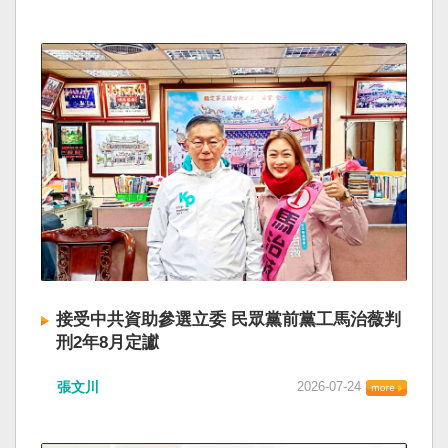
接受中共資助參選立委 民眾黨前黨工馬治薇判
刑2年8月定讞
張文川
2026-07-24