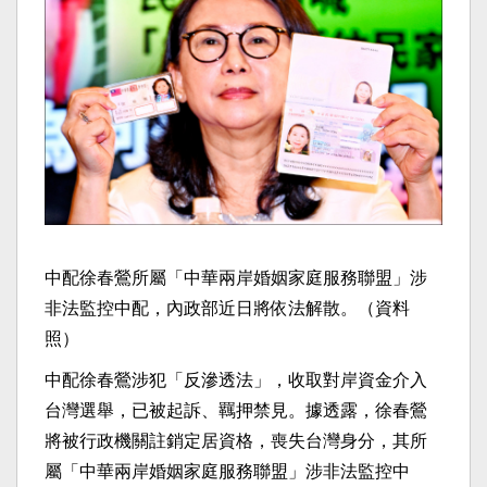
中配徐春鶯所屬「中華兩岸婚姻家庭服務聯盟」涉
非法監控中配，內政部近日將依法解散。（資料
照）
中配徐春鶯涉犯「反滲透法」，收取對岸資金介入
台灣選舉，已被起訴、羈押禁見。據透露，徐春鶯
將被行政機關註銷定居資格，喪失台灣身分，其所
屬「中華兩岸婚姻家庭服務聯盟」涉非法監控中