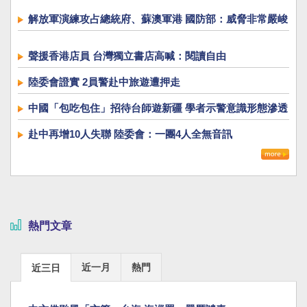
解放軍演練攻占總統府、蘇澳軍港 國防部：威脅非常嚴峻
聲援香港店員 台灣獨立書店高喊：閱讀自由
陸委會證實 2員警赴中旅遊遭押走
中國「包吃包住」招待台師遊新疆 學者示警意識形態滲透
赴中再增10人失聯 陸委會：一團4人全無音訊
熱門文章
近一月
熱門
近三日