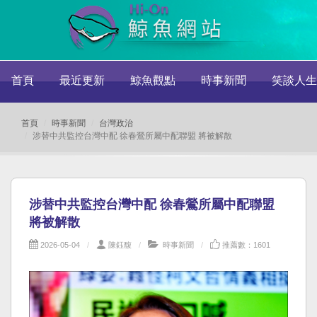
首頁
最近更新
鯨魚觀點
時事新聞
笑談人生
首頁
時事新聞
台灣政治
涉替中共監控台灣中配 徐春鶯所屬中配聯盟 將被解散
涉替中共監控台灣中配 徐春鶯所屬中配聯盟
將被解散
2026-05-04
陳鈺馥
時事新聞
推薦數：1601