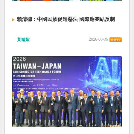
賴清德：中國民族促進惡法 國際應團結反制
黃靖媗
2026-08-05