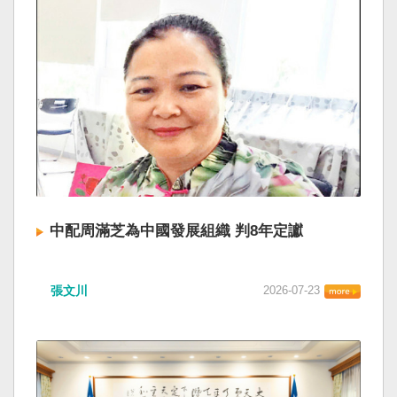
中配周滿芝為中國發展組織 判8年定讞
張文川
2026-07-23