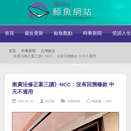
首頁
最近更新
鯨魚觀點
時事新聞
笑談人生
首頁
時事新聞
台灣政治
衛廣法修正案三讀》NCC：沒有回溯條款 中天不適用
衛廣法修正案三讀》NCC：沒有回溯條款 中
天不適用
2026-01-31
吳亮儀
時事新聞
推薦數：1640