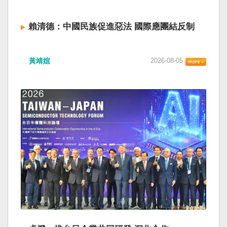
賴清德：中國民族促進惡法 國際應團結反制
黃靖媗
2026-08-05