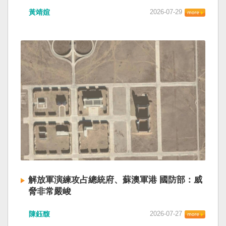
黃靖媗
2026-07-29
解放軍演練攻占總統府、蘇澳軍港 國防部：威
脅非常嚴峻
陳鈺馥
2026-07-27