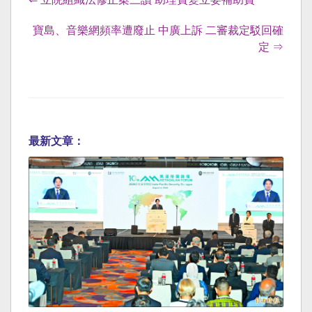
寶島、音樂網頻率遭廢止 中廣上訴 二審裁定駁回確
定 ⇒
最新文章：