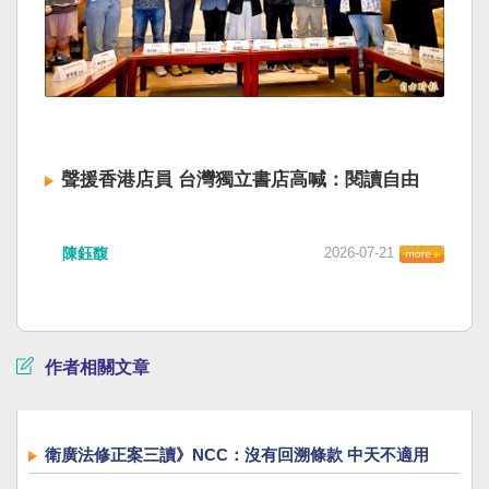
聲援香港店員 台灣獨立書店高喊：閱讀自由
陳鈺馥
2026-07-21
作者相關文章
衛廣法修正案三讀》NCC：沒有回溯條款 中天不適用