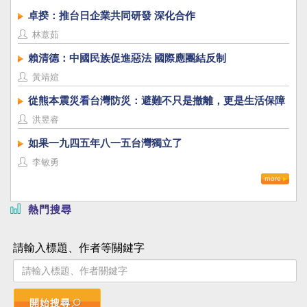
卓揆：推台日企業共同研發 深化合作
林薏茹
賴清德：中國民族促進惡法 國際應團結反制
黃靖媗
從熊本震災看台灣防災：避難不只是撤離，更是生活保障
洪昱睿
如果一九四五年八一五台灣獨立了
李敏勇
熱門搜尋
請輸入標題、作者等關鍵字
開始搜尋