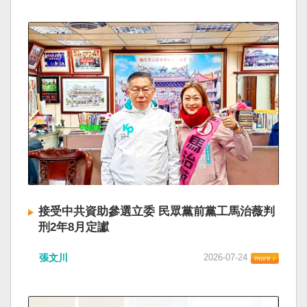
接受中共資助參選立委 民眾黨前黨工馬治薇判
刑2年8月定讞
張文川
2026-07-24