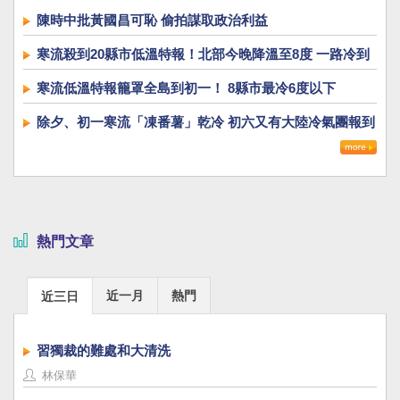
陳時中批黃國昌可恥 偷拍謀取政治利益
寒流殺到20縣市低溫特報！北部今晚降溫至8度 一路冷到
下週一
寒流低溫特報籠罩全島到初一！ 8縣市最冷6度以下
除夕、初一寒流「凍番薯」乾冷 初六又有大陸冷氣團報到
熱門文章
近一月
熱門
近三日
習獨裁的難處和大清洗
林保華