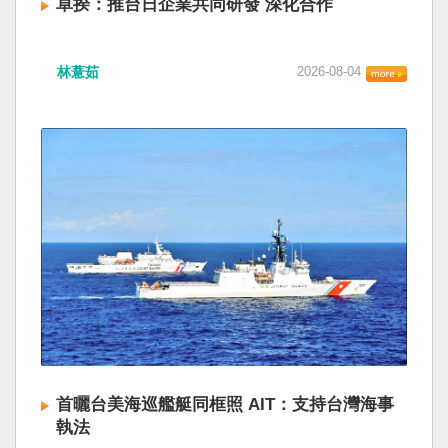
卓揆：推台日企業共同研發 深化合作
林薏茹
2026-08-04
首曬台美海巡艦艇同框照 AIT：支持台灣海事
執法