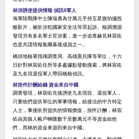
林涉誘使提供情報 偵訊9軍人
海軍陸戰隊中士陳瑞勇為廿萬元手持五星旗拍攝投
敵影片，被依涉犯國家安全法等罪起訴。檢調溯源
發現另有多名軍士官涉案，進一步追查赫見林宸佑
也是共諜情報集團幕後成員之一。
橋頭地檢署指揮調查局、高雄憲兵隊等單位，十六
日針對林宸佑住所等多處據點發動搜索，將林宸佑
及九名現退役軍人帶回橋檢偵訊。
林按件計酬給錢 資金來自中國
調查發現，林宸佑先後誘使九名現役、退役軍人，
只要他們提供單位的軍事情報，給接洽的中方特定
人士，事後依所提供的情報價值，按件計酬，林宸
佑由其個人帳戶轉匯數千至數萬元不等資金給他
們，而林的資金來源則來自中國。