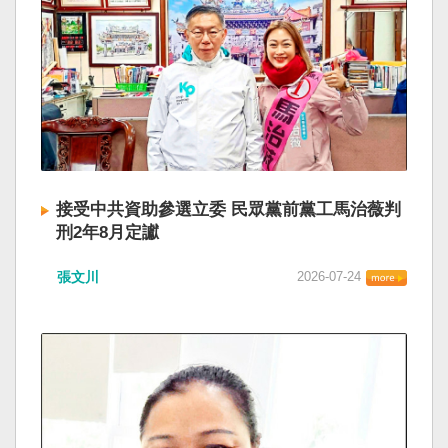
接受中共資助參選立委 民眾黨前黨工馬治薇判
刑2年8月定讞
張文川
2026-07-24