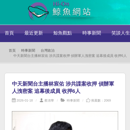
首頁
最近更新
鯨魚觀點
時事新聞
笑談人生
首頁
時事新聞
台灣政治
中天新聞台主播林宸佑 涉共諜案收押 偵辦軍人洩密案 追幕後成員 收押6人
中天新聞台主播林宸佑 涉共諜案收押 偵辦軍
人洩密案 追幕後成員 收押6人
2026-01-18
蔡清華
時事新聞
推薦數：2069