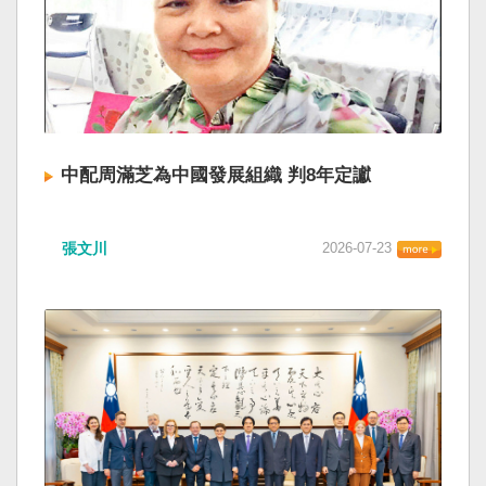
中配周滿芝為中國發展組織 判8年定讞
張文川
2026-07-23