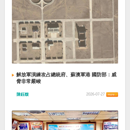
解放軍演練攻占總統府、蘇澳軍港 國防部：威
脅非常嚴峻
陳鈺馥
2026-07-27