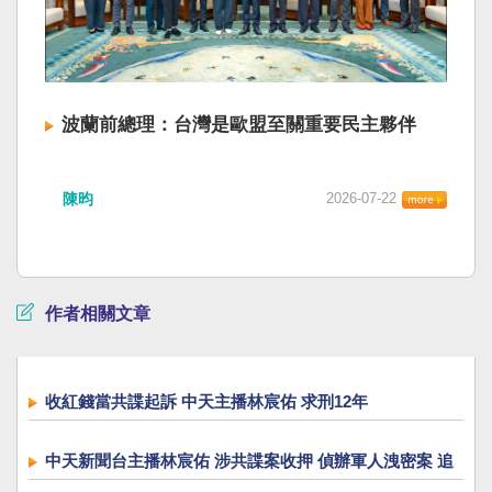
波蘭前總理：台灣是歐盟至關重要民主夥伴
陳昀
2026-07-22
作者相關文章
收紅錢當共諜起訴 中天主播林宸佑 求刑12年
中天新聞台主播林宸佑 涉共諜案收押 偵辦軍人洩密案 追
幕後成員 收押6人