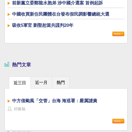
前新黨立委鄭龍水胞弟 涉中國介選案 首例起訴
中國收買新住民團體在台發布假民調影響總統大選
吸收5軍官 劉聖恕當共諜判20年
熱門文章
近一月
熱門
近三日
中方借颱風「交管」台海 海巡署：嚴厲譴責
邱俊福