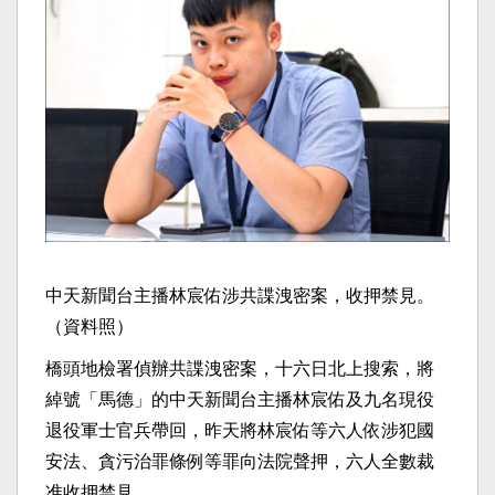
中天新聞台主播林宸佑涉共諜洩密案，收押禁見。
（資料照）
橋頭地檢署偵辦共諜洩密案，十六日北上搜索，將
綽號「馬德」的中天新聞台主播林宸佑及九名現役
退役軍士官兵帶回，昨天將林宸佑等六人依涉犯國
安法、貪污治罪條例等罪向法院聲押，六人全數裁
准收押禁見。