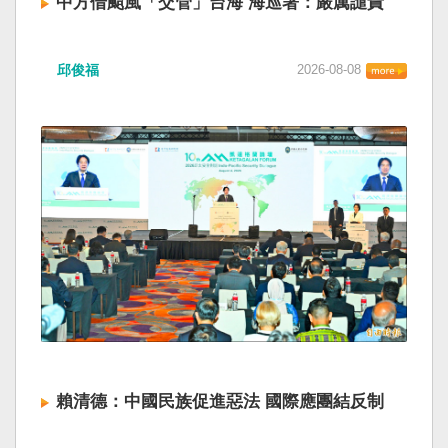
中方借颱風「交管」台海 海巡署：嚴厲譴責
邱俊福
2026-08-08
賴清德：中國民族促進惡法 國際應團結反制