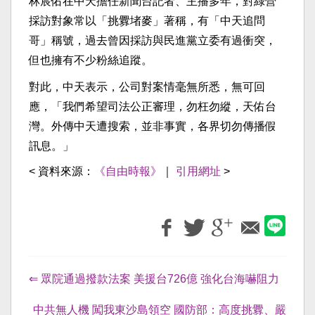
林宸佑在中天擔任新聞台記者、主播多年，對綠營
採訪對象常以「挑釁堵麥」著稱，有「中天追問
哥」稱號，過去曾因採訪與民進黨立委有過衝突，
但也擁有不少粉絲追蹤。
對此，中天表示，公司對案情毫無所悉，無可回
應，「我們希望司法公正審理，勿枉勿縱，天佑台
灣。外傳中天遭搜索，並非事實，各界切勿傳播假
訊息。」
< 資料來源：
《自由時報》
｜
引用網址
>
⇐ 眾院通過撥款法案 美援台726億 強化台海嚇阻力
中共無人機 闖我東沙島領空 國防部：高度挑釁、嚴