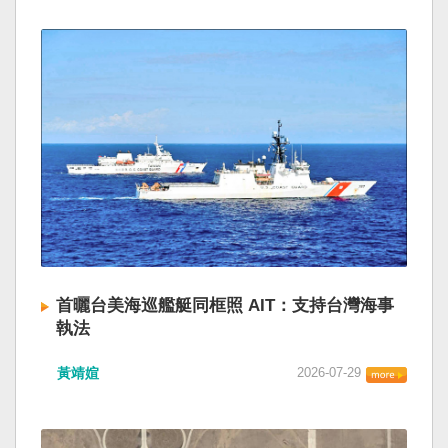
首曬台美海巡艦艇同框照 AIT：支持台灣海事
執法
黃靖媗
2026-07-29