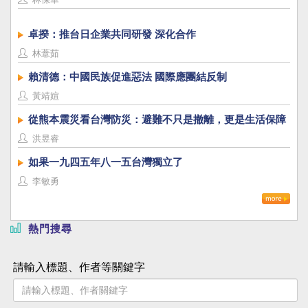
卓揆：推台日企業共同研發 深化合作
林薏茹
賴清德：中國民族促進惡法 國際應團結反制
黃靖媗
從熊本震災看台灣防災：避難不只是撤離，更是生活保障
洪昱睿
如果一九四五年八一五台灣獨立了
李敏勇
熱門搜尋
請輸入標題、作者等關鍵字