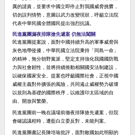
厲的譴責，並要求中國立即停止對我國威脅挑釁，
切勿誤判情勢，意圖以武力改變現狀，呼籲立法院
代表中華民國全體國民提出強烈抗議。
民進黨團漏夜排隊搶先遞案 仍無法闖關
民進黨團提案說，面對中國持續升高的軍事威脅與
灰色地帶侵擾，中華民國立法院秉持「同島一命」
的精神，無分朝野黨派，堅定支持強化我國國防戰
力與社會韌性，並將持續推動相關國安法制建設，
以確保國家安全。提案也呼籲國際社會，正視中國
威權主義對外擴張的風險，共同遏止威權勢力破壞
以規則為基礎的國際秩序，以維護印太區域的自
由、開放與繁榮。
民進黨團前一晚在議場前徹夜排隊搶先遞案，但院
會確認議程時，遭藍白立委反對，未能列案。
民進黨團書記長陳培瑜批評，面對敵國如此明顯的