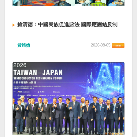
賴清德：中國民族促進惡法 國際應團結反制
黃靖媗
2026-08-05