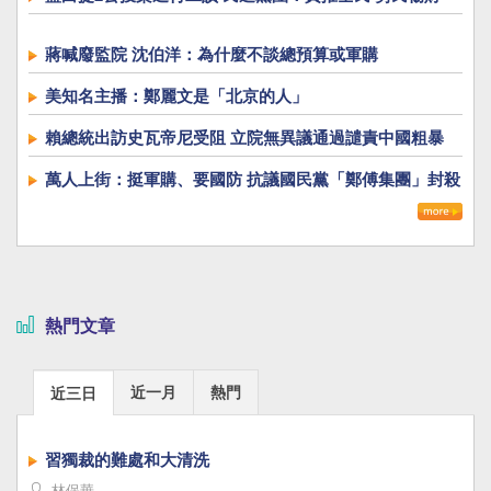
蔣喊廢監院 沈伯洋：為什麼不談總預算或軍購
美知名主播：鄭麗文是「北京的人」
賴總統出訪史瓦帝尼受阻 立院無異議通過譴責中國粗暴
萬人上街：挺軍購、要國防 抗議國民黨「鄭傅集團」封殺
國防自主
熱門文章
近一月
熱門
近三日
習獨裁的難處和大清洗
林保華