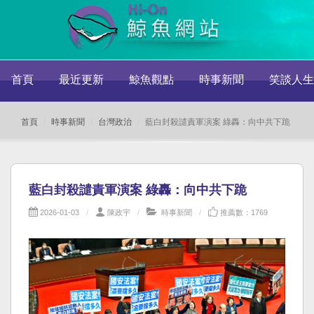
首頁
最近更新
鯨魚觀點
時事新聞
笑談人生
首頁
時事新聞
台灣政治
藍白封殺譴責軍演案 綠轟：向中共下跪
藍白封殺譴責軍演案 綠轟：向中共下跪
2026-01-03
陳政宇
時事新聞
推薦數：1769