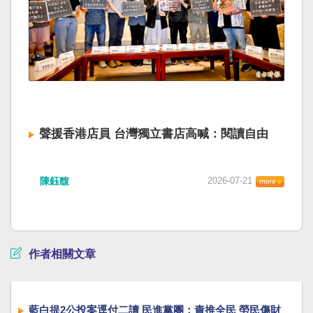
聲援香港店員 台灣獨立書店高喊：閱讀自由
陳鈺馥
2026-07-21
作者相關文章
藍白提2公投案逕付二讀 民進黨團：責推全民 勞民傷財