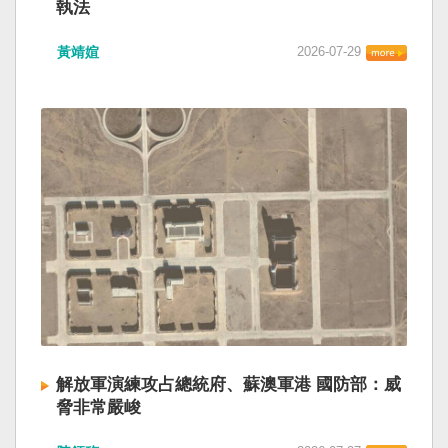
執法
黃靖媗
2026-07-29
解放軍演練攻占總統府、蘇澳軍港 國防部：威
脅非常嚴峻