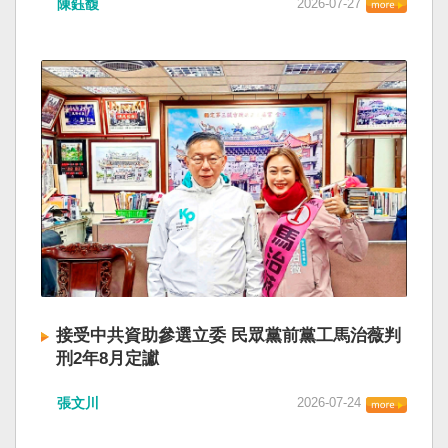
陳鈺馥
2026-07-27
接受中共資助參選立委 民眾黨前黨工馬治薇判
刑2年8月定讞
張文川
2026-07-24