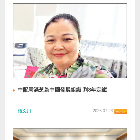
中配周滿芝為中國發展組織 判8年定讞
張文川
2026-07-23