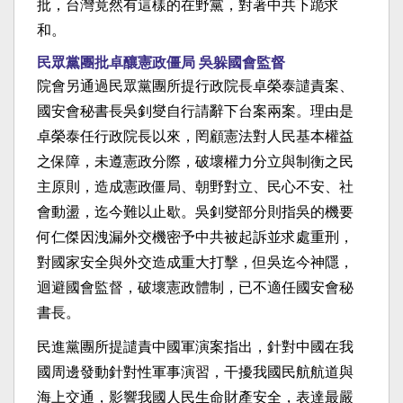
批，台灣竟然有這樣的在野黨，對著中共下跪求
和。
民眾黨團批卓釀憲政僵局 吳躲國會監督
院會另通過民眾黨團所提行政院長卓榮泰譴責案、
國安會秘書長吳釗燮自行請辭下台案兩案。理由是
卓榮泰任行政院長以來，罔顧憲法對人民基本權益
之保障，未遵憲政分際，破壞權力分立與制衡之民
主原則，造成憲政僵局、朝野對立、民心不安、社
會動盪，迄今難以止歇。吳釗燮部分則指吳的機要
何仁傑因洩漏外交機密予中共被起訴並求處重刑，
對國家安全與外交造成重大打擊，但吳迄今神隱，
迴避國會監督，破壞憲政體制，已不適任國安會秘
書長。
民進黨團所提譴責中國軍演案指出，針對中國在我
國周邊發動針對性軍事演習，干擾我國民航航道與
海上交通，影響我國人民生命財產安全，表達最嚴