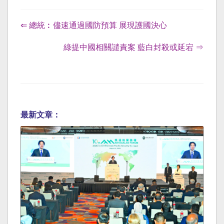
⇐ 總統︰儘速通過國防預算 展現護國決心
綠提中國相關譴責案 藍白封殺或延宕 ⇒
最新文章：