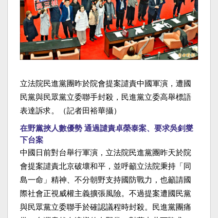
立法院民進黨團昨於院會提案譴責中國軍演，遭國
民黨與民眾黨立委聯手封殺，民進黨立委高舉標語
表達訴求。（記者田裕華攝）
在野黨挾人數優勢 通過譴責卓榮泰案、要求吳釗燮
下台案
中國日前對台舉行軍演，立法院民進黨團昨天於院
會提案譴責北京破壞和平，並呼籲立法院秉持「同
島一命」精神、不分朝野支持國防戰力，也籲請國
際社會正視威權主義擴張風險。不過提案遭國民黨
與民眾黨立委聯手於確認議程時封殺。民進黨團痛