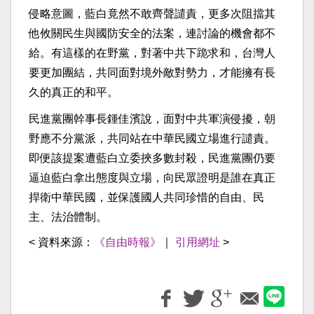
侵略意圖，藍白竟然不敢齊聲譴責，更多次阻擋其
他攸關民生與國防安全的法案，連討論的機會都不
給。有這樣的在野黨，對著中共下跪求和，台灣人
要更加團結，共同面對境外敵對勢力，才能擁有長
久的真正的和平。
民進黨團幹事長鍾佳濱說，面對中共軍演侵擾，朝
野應不分黨派，共同站在中華民國立場進行譴責。
即便該提案遭藍白立委挾多數封殺，民進黨團仍要
逼迫藍白拿出態度與立場，向民眾證明是誰在真正
捍衛中華民國，並保護國人共同珍惜的自由、民
主、法治體制。
< 資料來源：
《自由時報》
｜
引用網址
>