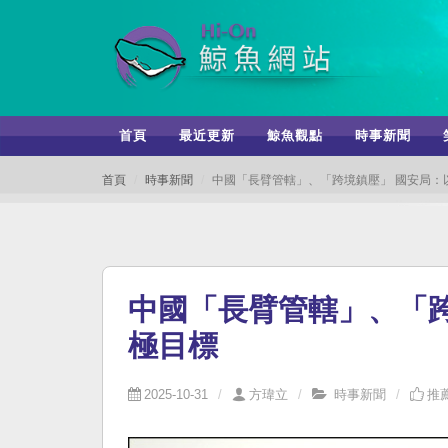
首頁
最近更新
鯨魚觀點
時事新聞
首頁
時事新聞
中國「長臂管轄」、「跨境鎮壓」 國安局：
中國「長臂管轄」、「
極目標
2025-10-31
方瑋立
時事新聞
推薦