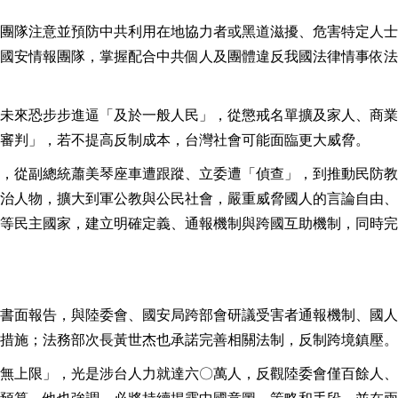
團隊注意並預防中共利用在地協力者或黑道滋擾、危害特定人士
國安情報團隊，掌握配合中共個人及團體違反我國法律情事依法
未來恐步步進逼「及於一般人民」，從懲戒名單擴及家人、商業
審判」，若不提高反制成本，台灣社會可能面臨更大威脅。
，從副總統蕭美琴座車遭跟蹤、立委遭「偵查」，到推動民防教
治人物，擴大到軍公教與公民社會，嚴重威脅國人的言論自由、
等民主國家，建立明確定義、通報機制與跨國互助機制，同時完
書面報告，與陸委會、國安局跨部會研議受害者通報機制、國人
措施；法務部次長黃世杰也承諾完善相關法制，反制跨境鎮壓。
無上限」，光是涉台人力就達六〇萬人，反觀陸委會僅百餘人、