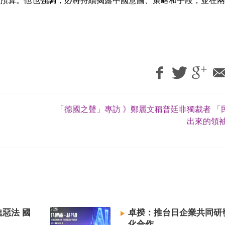
預算。他也強調，必將持續揭露中國意圖、策略和手段，並在兩
「德國之聲」專訪 》鄭麗文稱普廷非獨裁者 「
出來的領袖
惡法 國
卓揆：推台日企業共同研
化合作