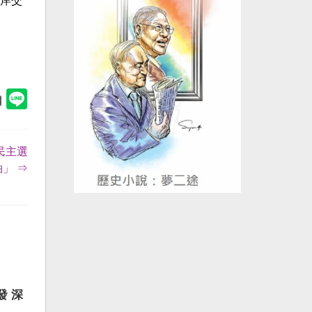
岸交
民主選
」 ⇒
發 深