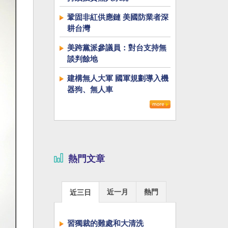
鞏固非紅供應鏈 美國防業者深
耕台灣
美跨黨派參議員：對台支持無
談判餘地
建構無人大軍 國軍規劃導入機
器狗、無人車
熱門文章
近一月
熱門
近三日
習獨裁的難處和大清洗