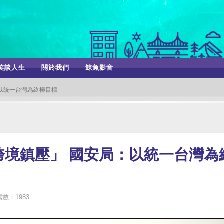
笑談人生
關於我們
鯨魚影音
以統一台灣為終極目標
跨境鎮壓」 國安局：以統一台灣為
數：1983