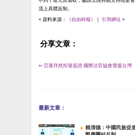
不到十億元且遭砍，籲請立院持續支持陸委會
流上具體反制。
< 資料來源：
《自由時報》
｜
引用網址
>
分享文章：
⇐ 亞塞拜然拒發簽證 國際法官協會聲援台灣
最新文章：
賴清德：中國民族促進
際應團結反制