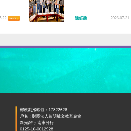
7-22
陳鈺馥
2026-07-21
郵政劃撥帳號：17822628
戶名：財團法人彭明敏文教基金會
新光銀行 南東分行
0125-10-0012928