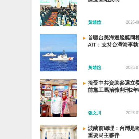
黃靖媗
2026-0
首曬台美海巡艦艇同
AIT：支持台灣海事執
黃靖媗
2026-0
接受中共資助參選立委
前黨工馬治薇判刑2年
張文川
2026-0
波蘭前總理：台灣是
重要民主夥伴