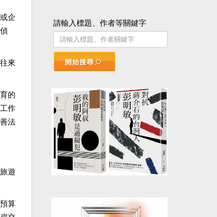
或企
請輸入標題、作者等關鍵字
偵
開始搜尋
往來
育的
工作
善法
旅遊
預算