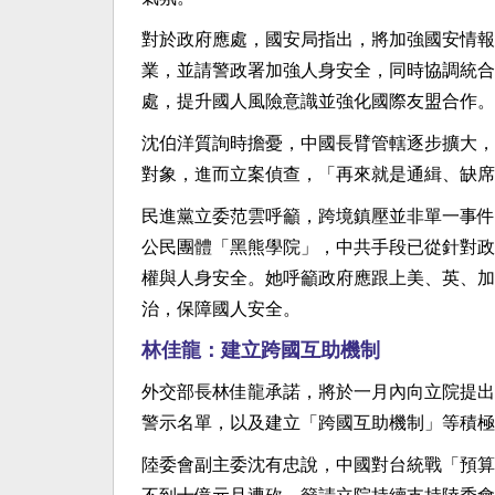
對於政府應處，國安局指出，將加強國安情報
業，並請警政署加強人身安全，同時協調統合
處，提升國人風險意識並強化國際友盟合作。
沈伯洋質詢時擔憂，中國長臂管轄逐步擴大，
對象，進而立案偵查，「再來就是通緝、缺席
民進黨立委范雲呼籲，跨境鎮壓並非單一事件
公民團體「黑熊學院」，中共手段已從針對政
權與人身安全。她呼籲政府應跟上美、英、加
治，保障國人安全。
林佳龍：建立跨國互助機制
外交部長林佳龍承諾，將於一月內向立院提出
警示名單，以及建立「跨國互助機制」等積極
陸委會副主委沈有忠說，中國對台統戰「預算