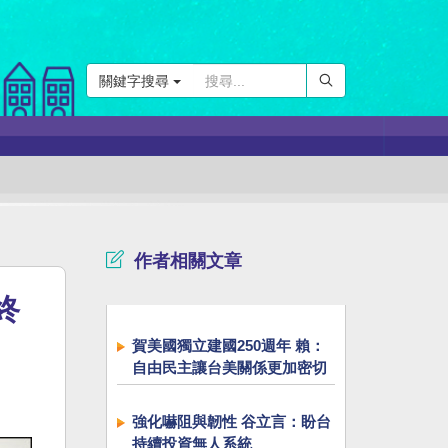
關鍵字搜尋
作者相關文章
終
賀美國獨立建國250週年 賴：
自由民主讓台美關係更加密切
強化嚇阻與韌性 谷立言：盼台
持續投資無人系統