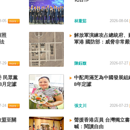
8-05
林薏茹
2026-08-04
框照
解放軍演練攻占總統府、
法
軍港 國防部：威脅非常
7-29
陳鈺馥
2026-07-27
 民眾黨
中配周滿芝為中國發展組
8月定讞
8年定讞
7-24
張文川
2026-07-23
歐盟至關
聲援香港店員 台灣獨立
喊：閱讀自由