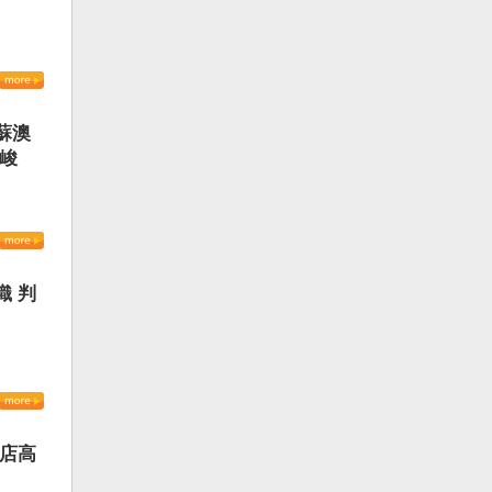
蘇澳
嚴峻
織 判
書店高