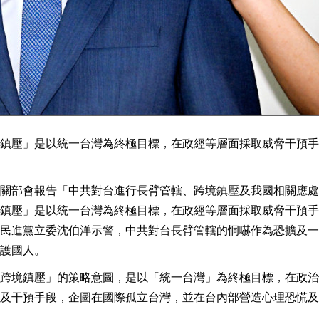
鎮壓」是以統一台灣為終極目標，在政經等層面採取威脅干預手
關部會報告「中共對台進行長臂管轄、跨境鎮壓及我國相關應處
鎮壓」是以統一台灣為終極目標，在政經等層面採取威脅干預手
民進黨立委沈伯洋示警，中共對台長臂管轄的恫嚇作為恐擴及一
護國人。
跨境鎮壓」的策略意圖，是以「統一台灣」為終極目標，在政治
及干預手段，企圖在國際孤立台灣，並在台內部營造心理恐慌及