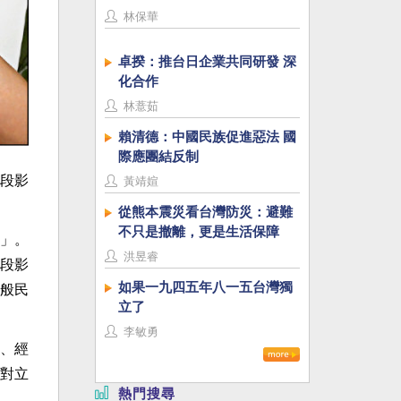
林保華
卓揆：推台日企業共同研發 深
化合作
林薏茹
賴清德：中國民族促進惡法 國
際應團結反制
段影
黃靖媗
從熊本震災看台灣防災：避難
不只是撤離，更是生活保障
」。
洪昱睿
段影
如果一九四五年八一五台灣獨
般民
立了
李敏勇
、經
對立
熱門搜尋