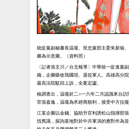
統促黨副秘書長温瓏、世忠黨部主委朱新瑜、
圖為示意圖。（資料照）
〔記者張文川／台北報導〕中華統一促進黨副
織，企圖吸收我國現、退役軍人。高雄高分院
最高法院駁回上訴，全案定讞。
檢調查出，温瓏於二○一六年二月認識來台訪
官張嘉逸，温瓏為求經商順利，接受中方拉攏
江某企圖以金錢、協助升官利誘松山指揮部張
找舊識，探詢基地對於中共軍演的應對作為並