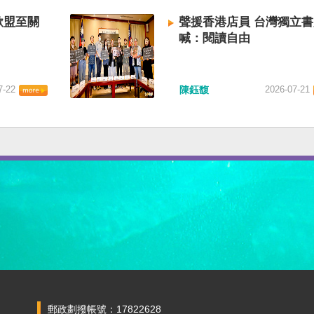
歐盟至關
聲援香港店員 台灣獨立
喊：閱讀自由
7-22
陳鈺馥
2026-07-21
郵政劃撥帳號：17822628