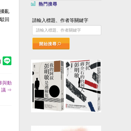
熱門搜尋
擾亂
駁回
請輸入標題、作者等關鍵字
開始搜尋
參與動
議 ⇒