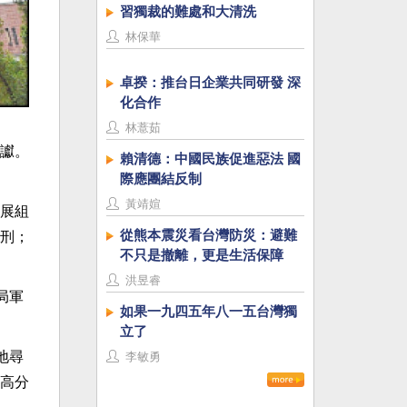
習獨裁的難處和大清洗
林保華
卓揆：推台日企業共同研發 深
化合作
林薏茹
讞。
賴清德：中國民族促進惡法 國
際應團結反制
黃靖媗
展組
從熊本震災看台灣防災：避難
刑；
不只是撤離，更是生活保障
洪昱睿
局軍
如果一九四五年八一五台灣獨
立了
地尋
李敏勇
高分