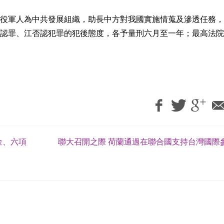
役軍人為中共發展組織，助長中方對我國實施情蒐及滲透任務，
認罪、江否認犯罪的犯後態度，各予量刑六月至一年；最高法院
金、六項
聯大召開之際 荷蘭通過在聯合國支持台灣國際