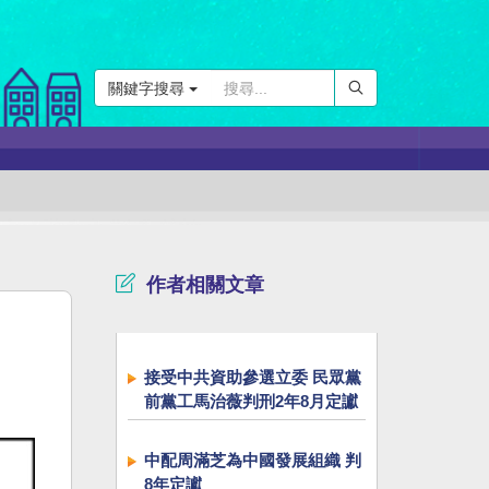
關鍵字搜尋
作者相關文章
接受中共資助參選立委 民眾黨
前黨工馬治薇判刑2年8月定讞
中配周滿芝為中國發展組織 判
8年定讞