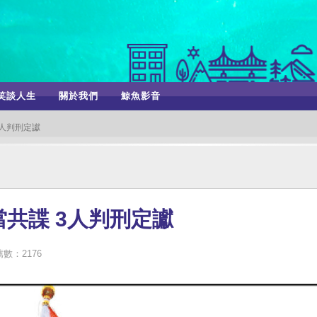
笑談人生
關於我們
鯨魚影音
3人判刑定讞
共諜 3人判刑定讞
數：2176