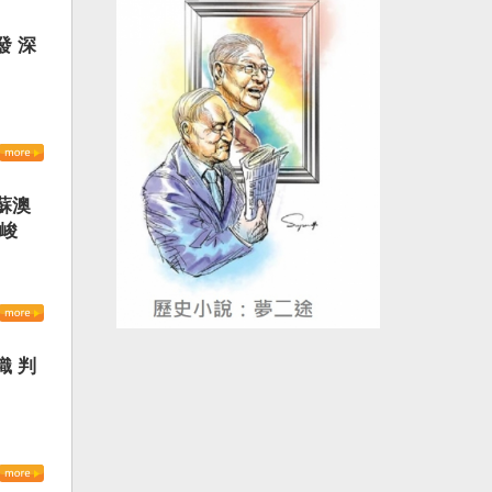
發 深
蘇澳
嚴峻
織 判