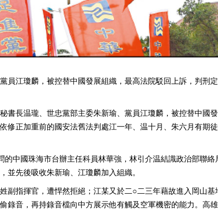
黨員江瓊麟，被控替中國發展組織，最高法院駁回上訴，判刑定
秘書長温瓏、世忠黨部主委朱新瑜、黨員江瓊麟，被控替中國發
依修正加重前的國安法舊法判處江一年、温十月、朱六月有期徒
問的中國珠海市台辦主任科員林華強，林引介温結識政治部聯絡
，並先後吸收朱新瑜、江瓊麟加入組織。
姓副指揮官，遭悍然拒絕；江某又於二○二三年藉故進入岡山基
偷錄音，再持錄音檔向中方展示他有觸及空軍機密的能力。高雄