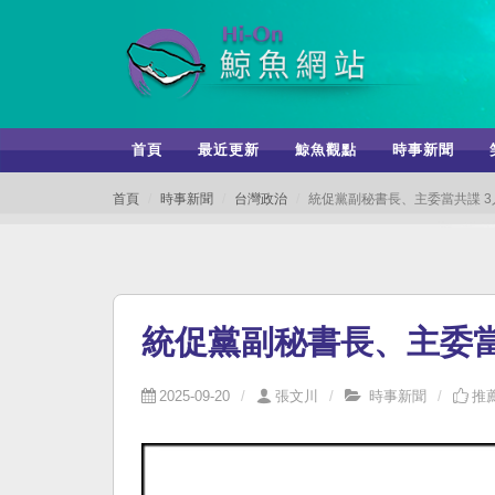
首頁
最近更新
鯨魚觀點
時事新聞
首頁
時事新聞
台灣政治
統促黨副秘書長、主委當共諜 
統促黨副秘書長、主委當
2025-09-20
張文川
時事新聞
推薦