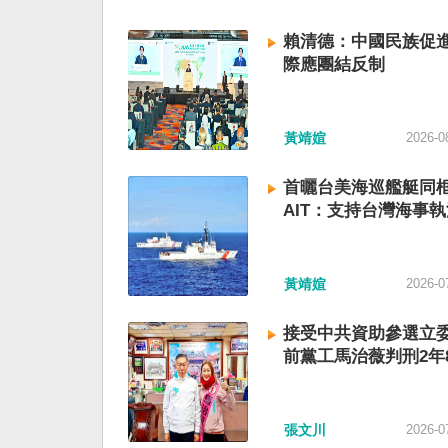
賴清德：中國民族促進
際應團結反制
黃靖媗
2026-0
首曬台美海巡艦艇同
AIT：支持台灣海事執
黃靖媗
2026-0
接受中共資助參選立委
前黨工馬治薇判刑2年
張文川
2026-0