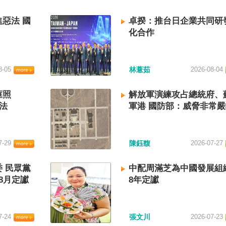
惡法 國
卓揆：推台日企業共同研
化合作
8-05
林薏茹
2026-08-04
框照
解放軍演練攻占總統府、
法
軍港 國防部：威脅非常
7-29
陳鈺馥
2026-07-27
 民眾黨
中配周滿芝為中國發展組
8月定讞
8年定讞
7-24
張文川
2026-07-23