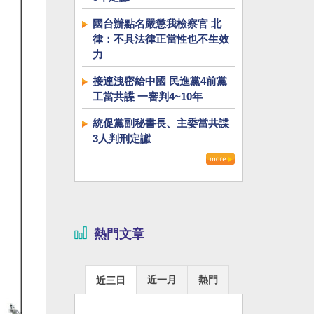
國台辦點名嚴懲我檢察官 北
律：不具法律正當性也不生效
力
接連洩密給中國 民進黨4前黨
工當共諜 一審判4~10年
統促黨副秘書長、主委當共諜
3人判刑定讞
熱門文章
近一月
熱門
近三日