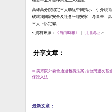
檢去年五月聲押禁見三人獲准。
高雄高分院認定三人聽從中國指示，引介現退
破壞我國家安全及社會平穩安寧，考量朱、温
三人上訴定讞。
< 資料來源：
《自由時報》
｜
引用網址
>
分享文章：
⇐ 美眾院外委會通過包裹法案 推台灣盟友基
保證入法
最新文章：