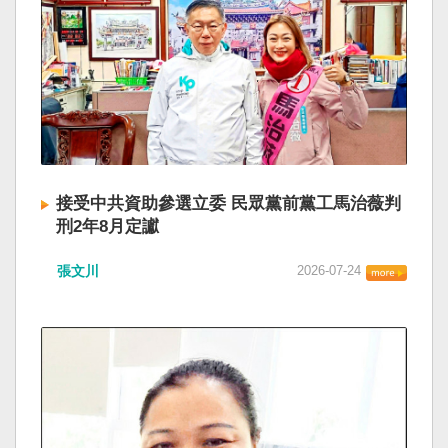
接受中共資助參選立委 民眾黨前黨工馬治薇判
刑2年8月定讞
張文川
2026-07-24