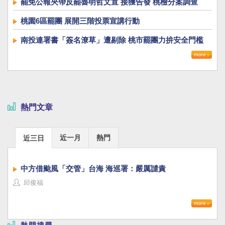
罷免公報夾帶反罷魯明哲文宣 接獲告發 桃檢分案調查
桃園6區罷團 展開三階投票宣講行動
南投連署書「簽名潦草」遭剔除 桃市罷團力拚安全門檻
熱門文章
近一月
熱門
近三日
中方借颱風「交管」台海 海巡署：嚴厲譴責
邱俊福