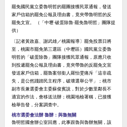
罷免國民黨立委魯明哲的罷團接獲民眾通報，發送
家戶信箱的罷免公報及理由書，竟夾帶魯明哲的反
罷免文宣。 （「中壢·破蛋除魯·罷免魯明哲」團隊提
供）
〔記者黃政嘉、謝武雄／桃園報導〕罷免投票日將
至，桃園市罷免第三選區（中壢區）國民黨立委魯
明哲的「破蛋除魯」團隊接獲民眾通報，原應只收
到投遞罷免公報及理由書，竟夾帶魯的反罷免文宣
發送家戶信箱，罷魯案領銜人羅怡雯痛斥「這非疏
失，是公然踐踏民主程序，破壞選舉公平」；桃市
副市長兼選委會主委蘇俊賓說，對於少數里鄰長不
適宜的作法，會移送法辦；桃園地檢署稱，已接獲
檢舉告發，分案調查中。
桃市選委會法辦 魯辦：與魯無關
魯明哲國會辦公室回應，此事跟魯與魯辦無關，該