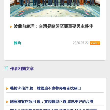
波蘭前總理：台灣是歐盟至關重要民主夥伴
陳昀
2026-07-22
作者相關文章
聲援沈伯洋 賴：韓國瑜不應替侵略者找藉口
國家檔案館啟用 賴：實踐轉型正義 成就更好的台灣