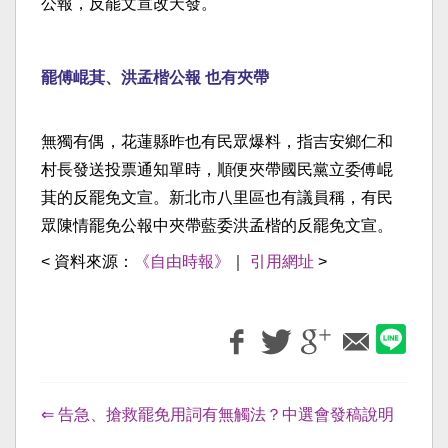
公報，反罷文宣改天發。
罷傅崐萁、洪孟楷公報 也有夾帶
無獨有偶，花蓮縣昨也有民眾爆料，指吉安鄉仁和
村長發送投票通知單時，順便夾帶國民黨立委傅崐
萁的反罷免文宣。新北市八里區也有議員稱，有民
眾陳情罷免公報中夾帶藍委洪孟楷的反罷免文宣。
< 資料來源：
《自由時報》
｜
引用網址
>
⇐ 告急、搶救罷免用詞有無觸法？中選會發稿說明