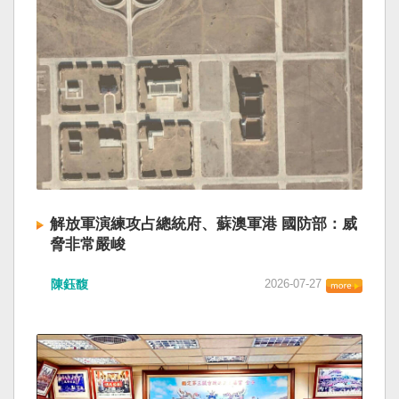
解放軍演練攻占總統府、蘇澳軍港 國防部：威
脅非常嚴峻
陳鈺馥
2026-07-27