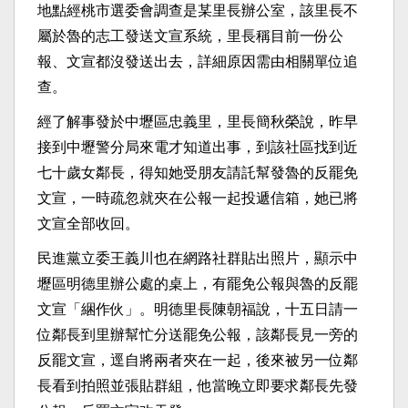
地點經桃市選委會調查是某里長辦公室，該里長不
屬於魯的志工發送文宣系統，里長稱目前一份公
報、文宣都沒發送出去，詳細原因需由相關單位追
查。
經了解事發於中壢區忠義里，里長簡秋榮說，昨早
接到中壢警分局來電才知道出事，到該社區找到近
七十歲女鄰長，得知她受朋友請託幫發魯的反罷免
文宣，一時疏忽就夾在公報一起投遞信箱，她已將
文宣全部收回。
民進黨立委王義川也在網路社群貼出照片，顯示中
壢區明德里辦公處的桌上，有罷免公報與魯的反罷
文宣「綑作伙」。明德里長陳朝福說，十五日請一
位鄰長到里辦幫忙分送罷免公報，該鄰長見一旁的
反罷文宣，逕自將兩者夾在一起，後來被另一位鄰
長看到拍照並張貼群組，他當晚立即要求鄰長先發