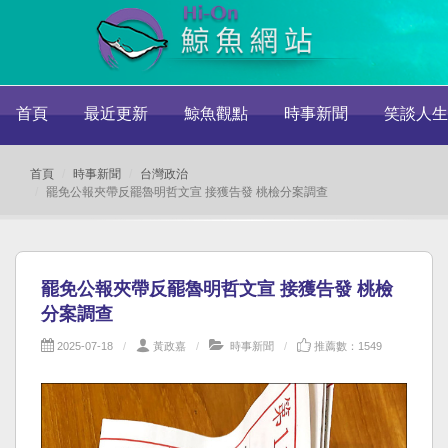
首頁
最近更新
鯨魚觀點
時事新聞
笑談人生
首頁
時事新聞
台灣政治
罷免公報夾帶反罷魯明哲文宣 接獲告發 桃檢分案調查
罷免公報夾帶反罷魯明哲文宣 接獲告發 桃檢
分案調查
2025-07-18
黃政嘉
時事新聞
推薦數：1549