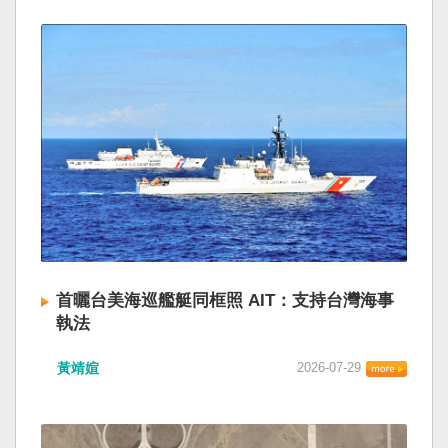
首曬台美海巡艦艇同框照 AIT：支持台灣海事
執法
黃靖媗
2026-07-29