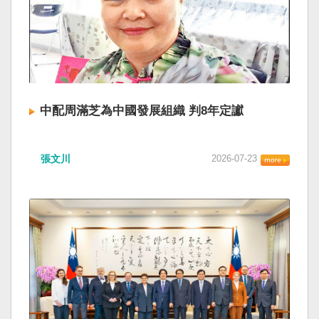
中配周滿芝為中國發展組織 判8年定讞
張文川
2026-07-23