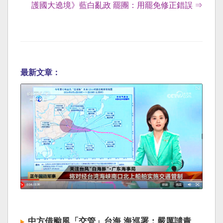
護國大遶境》藍白亂政 罷團：用罷免修正錯誤 ⇒
最新文章：
中方借颱風「交管」台海 海巡署：嚴厲譴責