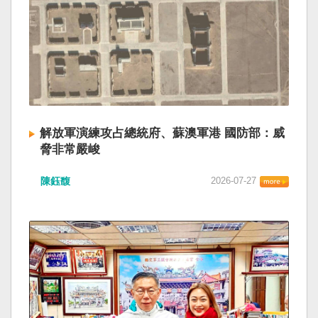
解放軍演練攻占總統府、蘇澳軍港 國防部：威
脅非常嚴峻
陳鈺馥
2026-07-27