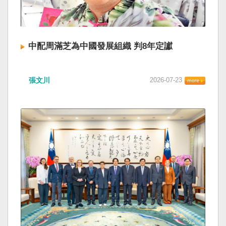
中配周滿芝為中國發展組織 判8年定讞
張文川
2026-07-23