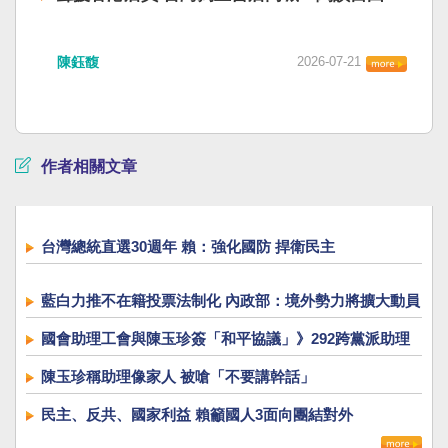
陳鈺馥
2026-07-21
作者相關文章
台灣總統直選30週年 賴：強化國防 捍衛民主
藍白力推不在籍投票法制化 內政部：境外勢力將擴大動員
國會助理工會與陳玉珍簽「和平協議」》292跨黨派助理
反彈 喊「撤回提案」
陳玉珍稱助理像家人 被嗆「不要講幹話」
民主、反共、國家利益 賴籲國人3面向團結對外