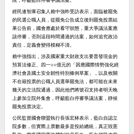
院，呼籲藍白停審爭議法案。
經民連智庫召集人賴中強昨受訪表示，面臨被罷免
的民選公職人員，從罷免公告成立後到罷免投票結
果公告前，國會應處於看守狀態，重大爭議法案應
該停審，否則這段時間通過的法案，如何追究政治
責任，定義會變得模糊不清。
賴中強指出，涉及國家重大財政支出要普發現金的
預算法修正、四一○○億元的「因應國際情勢強化經
濟社會及國土安全韌性特別條例草案」，以及攸關
不在籍投票的公職人員選舉罷免法，都可能在未來
幾天的立法院通過，因此他們將號召支持者明天晚
上參加立院外集會，呼籲藍白停審爭議法案，靜候
罷免投票決定。
公民監督國會聯盟執行長張宏林表示，藍白自認立
院多數，但實際上票數最多是投給總統，真正毀憲