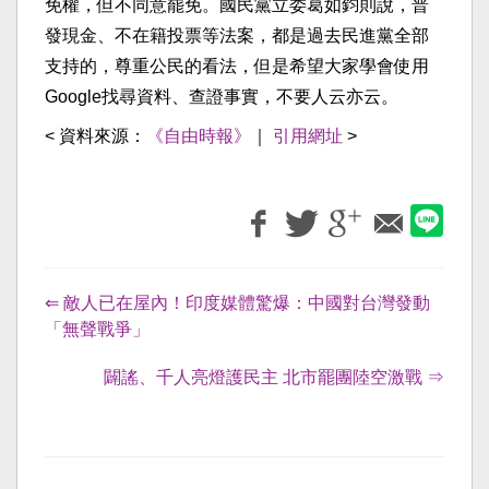
免權，但不同意罷免。國民黨立委葛如鈞則說，普
發現金、不在籍投票等法案，都是過去民進黨全部
支持的，尊重公民的看法，但是希望大家學會使用
Google找尋資料、查證事實，不要人云亦云。
< 資料來源：
《自由時報》
｜
引用網址
>
⇐ 敵人已在屋內！印度媒體驚爆：中國對台灣發動
「無聲戰爭」
闢謠、千人亮燈護民主 北市罷團陸空激戰 ⇒