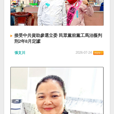
接受中共資助參選立委 民眾黨前黨工馬治薇判
刑2年8月定讞
張文川
2026-07-24