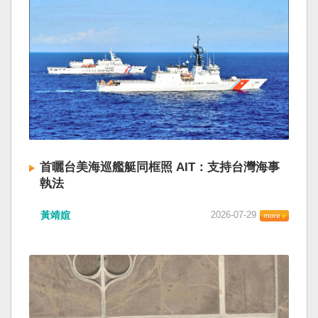
首曬台美海巡艦艇同框照 AIT：支持台灣海事
執法
黃靖媗
2026-07-29