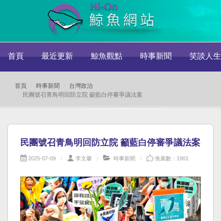
首頁
最近更新
鯨魚觀點
時事新聞
笑談人生
首頁
時事新聞
台灣政治
民團號召青鳥明回防立院 籲藍白停審爭議法案
民團號召青鳥明回防立院 籲藍白停審爭議法案
2025-07-09
李文馨
時事新聞
推薦數：1901