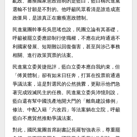
亂政、癱瘓國家憲政體制的是藍白，藍白稱民進黨
選輸不甘願是不對的。他呼籲民眾看清是誰造成憲
政僵局，是誰真正在癱瘓憲政體制。
民進黨團幹事長吳思瑤也說，民團立論有其基礎，
呼籲被罷立委應節制行使職權，不應在此時通過不
利國家發展、短期難以回復傷害，甚至與涉己事務
相關、進行政策買票的法案。
民進黨立委黃捷批評，藍白立委本應自我約束，但
「傅黃體制」卻有如末日狂奔，打算在投票前通過
爭議法案，這是對選民的公然挑釁，更顯示他們急
著完成毀滅民主的任務。民進黨立委吳沛憶則說，
藍白還有幫中國洗產地開大門的「離島建設條例」
修法、中配入籍「六改四」等法案躺在立院，呼籲
藍白不應貿然推動爭議法案。
對此，國民黨團首席副書記長羅智強表示，尊重罷