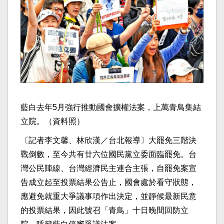
藍白去年5月強行推動國會擴權法案，上萬青鳥集結
立院。（資料照）
〔記者李文馨、林欣漢／台北報導〕大罷免三階決
戰倒數，至今共有廿六位國民黨立委面臨罷免。台
灣公民陣線、台灣經濟民主連合主張，自罷免案宣
告成立起至投票結果公告止，國會處於看守狀態，
應避免就重大爭議事項作出決定，並靜候最新民意
的投票結果，因此號召「青鳥」十日晚間回防立