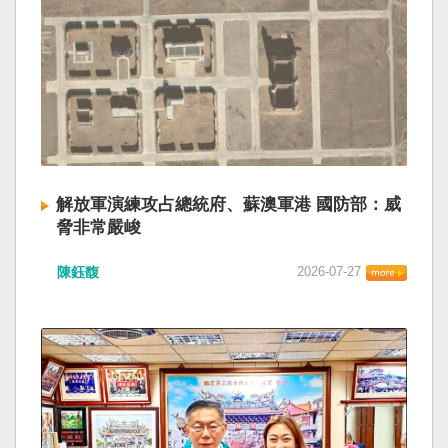
解放軍演練攻占總統府、蘇澳軍港 國防部：威
脅非常嚴峻
陳鈺馥
2026-07-27