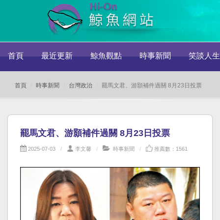
首頁
最近更新
鯨魚觀點
時事新聞
笑談人生
首頁
時事新聞
台灣政治
罷馬文君、游顥補件過關 8月23日投票
罷馬文君、游顥補件過關 8月23日投票
2025-07-03
李文馨
時事新聞
推薦數：1561