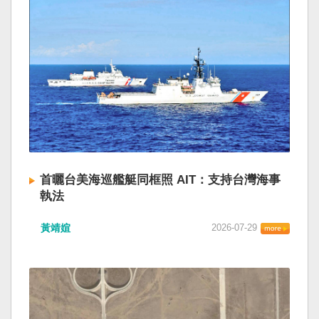
首曬台美海巡艦艇同框照 AIT：支持台灣海事
執法
黃靖媗
2026-07-29