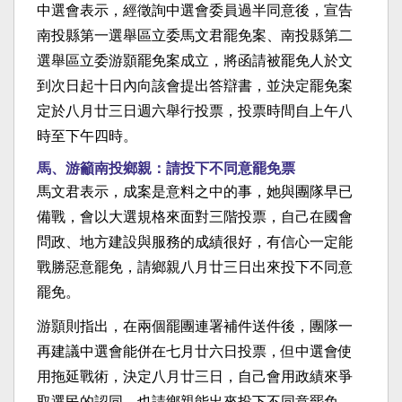
中選會表示，經徵詢中選會委員過半同意後，宣告
南投縣第一選舉區立委馬文君罷免案、南投縣第二
選舉區立委游顥罷免案成立，將函請被罷免人於文
到次日起十日內向該會提出答辯書，並決定罷免案
定於八月廿三日週六舉行投票，投票時間自上午八
時至下午四時。
馬、游籲南投鄉親：請投下不同意罷免票
馬文君表示，成案是意料之中的事，她與團隊早已
備戰，會以大選規格來面對三階投票，自己在國會
問政、地方建設與服務的成績很好，有信心一定能
戰勝惡意罷免，請鄉親八月廿三日出來投下不同意
罷免。
游顥則指出，在兩個罷團連署補件送件後，團隊一
再建議中選會能併在七月廿六日投票，但中選會使
用拖延戰術，決定八月廿三日，自己會用政績來爭
取選民的認同，也請鄉親能出來投下不同意罷免