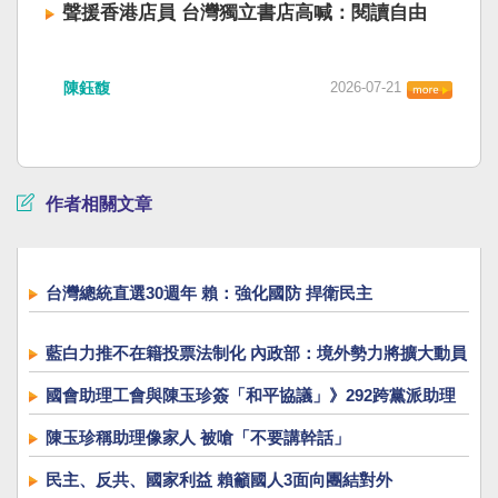
聲援香港店員 台灣獨立書店高喊：閱讀自由
陳鈺馥
2026-07-21
作者相關文章
台灣總統直選30週年 賴：強化國防 捍衛民主
藍白力推不在籍投票法制化 內政部：境外勢力將擴大動員
國會助理工會與陳玉珍簽「和平協議」》292跨黨派助理
反彈 喊「撤回提案」
陳玉珍稱助理像家人 被嗆「不要講幹話」
民主、反共、國家利益 賴籲國人3面向團結對外