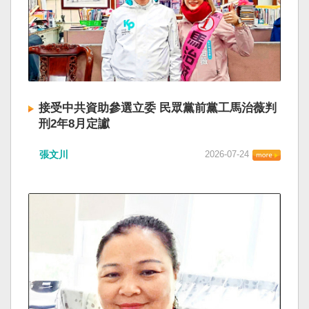
接受中共資助參選立委 民眾黨前黨工馬治薇判
刑2年8月定讞
張文川
2026-07-24