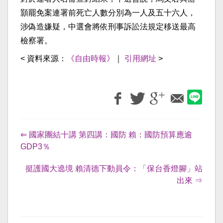
顥罷免案連署前死亡人數分別為一人及五十六人，
涉偽造嫌疑，中選會將依刑事訴訟法規定移送最高
檢察署。
< 資料來源：
《自由時報》
｜
引用網址
>
⇐ 國家團結十講 第四講：國防 賴：國防預算應逾
GDP3％
挺護國大遶境 賴清德下動員令：「保台香燈腳」站
出來 ⇒