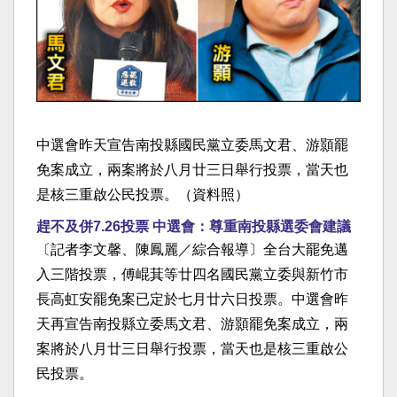
中選會昨天宣告南投縣國民黨立委馬文君、游顥罷
免案成立，兩案將於八月廿三日舉行投票，當天也
是核三重啟公民投票。（資料照）
趕不及併7.26投票 中選會：尊重南投縣選委會建議
〔記者李文馨、陳鳳麗／綜合報導〕全台大罷免邁
入三階投票，傅崐萁等廿四名國民黨立委與新竹市
長高虹安罷免案已定於七月廿六日投票。中選會昨
天再宣告南投縣立委馬文君、游顥罷免案成立，兩
案將於八月廿三日舉行投票，當天也是核三重啟公
民投票。