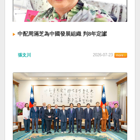
中配周滿芝為中國發展組織 判8年定讞
張文川
2026-07-23