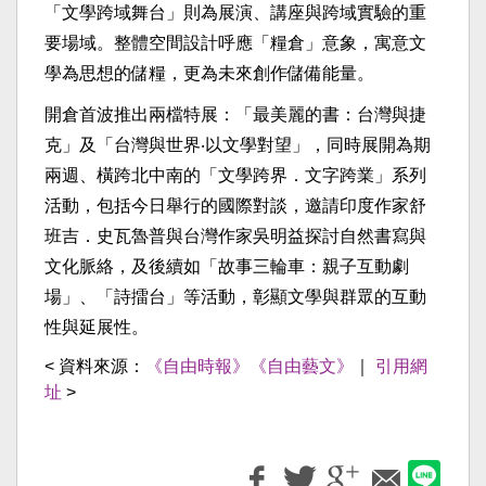
「文學跨域舞台」則為展演、講座與跨域實驗的重
要場域。整體空間設計呼應「糧倉」意象，寓意文
學為思想的儲糧，更為未來創作儲備能量。
開倉首波推出兩檔特展：「最美麗的書：台灣與捷
克」及「台灣與世界‧以文學對望」，同時展開為期
兩週、橫跨北中南的「文學跨界．文字跨業」系列
活動，包括今日舉行的國際對談，邀請印度作家舒
班吉．史瓦魯普與台灣作家吳明益探討自然書寫與
文化脈絡，及後續如「故事三輪車：親子互動劇
場」、「詩擂台」等活動，彰顯文學與群眾的互動
性與延展性。
< 資料來源：
《自由時報》《自由藝文》
｜
引用網
址
>