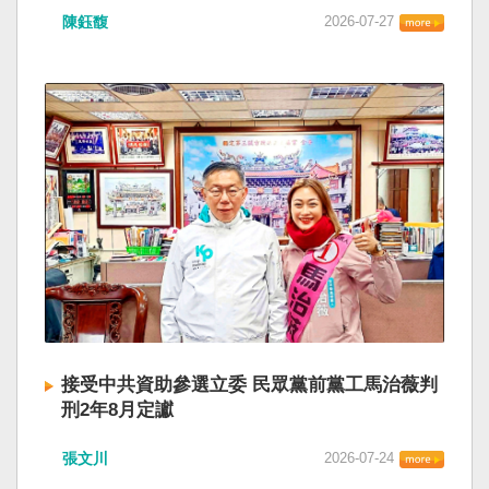
陳鈺馥
2026-07-27
接受中共資助參選立委 民眾黨前黨工馬治薇判
刑2年8月定讞
張文川
2026-07-24