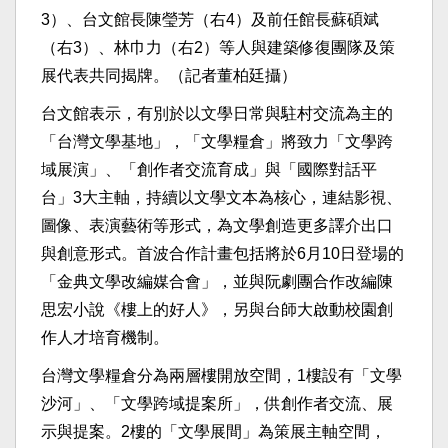
3）、台文館長陳瑩芳（右4）及前任館長蘇碩斌
（右3）、林巾力（右2）等人與建築修復團隊及策
展代表共同揭牌。（記者董柏廷攝）
台文館表示，有別於以文學日常與駐村交流為主的
「台灣文學基地」，「文學糧倉」將致力「文學跨
域展演」、「創作者交流育成」與「國際對話平
台」3大主軸，持續以文學文本為核心，連結影視、
圖像、表演藝術等形式，為文學創造更多譯介出口
與創意形式。首波合作計畫包括將於6月10日登場的
「金典文學改編媒合會」，並與阮劇團合作改編陳
思宏小說《樓上的好人》，另與台師大啟動校園創
作人才培育機制。
台灣文學糧倉分為兩層樓開放空間，1樓設有「文學
沙河」、「文學跨域提案所」，供創作者交流、展
示與提案。2樓的「文學展間」為策展主軸空間，