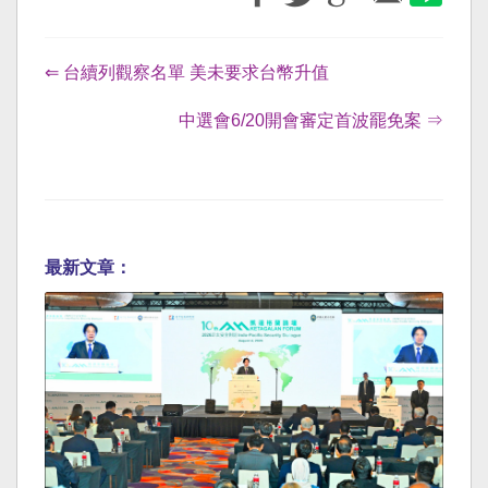
⇐ 台續列觀察名單 美未要求台幣升值
中選會6/20開會審定首波罷免案 ⇒
最新文章：