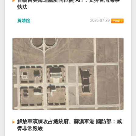
首曬台美海巡艦艇同框照 AIT：支持台灣海事
執法
黃靖媗
2026-07-29
解放軍演練攻占總統府、蘇澳軍港 國防部：威
脅非常嚴峻