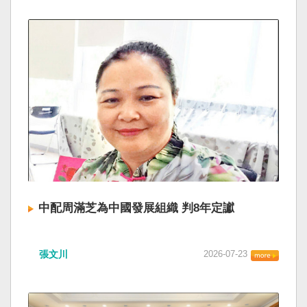
中配周滿芝為中國發展組織 判8年定讞
張文川
2026-07-23