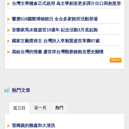
台灣文學糧倉正式啟用 為文學創造更多譯介出口與創意形
式
響應518國際博物館日 全台多家館所活動登場
音樂家馬水龍逝世10週年 紀念活動3月底起跑
國家文藝獎得主 台灣詩人李魁賢逝世享壽87歲
寫給台灣的情書 盧世祥台灣觀察錄飽含歷史關懷
熱門文章
近一月
熱門
近三日
習獨裁的難處和大清洗