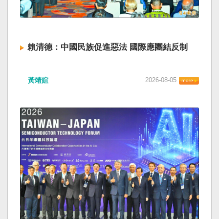
賴清德：中國民族促進惡法 國際應團結反制
黃靖媗
2026-08-05