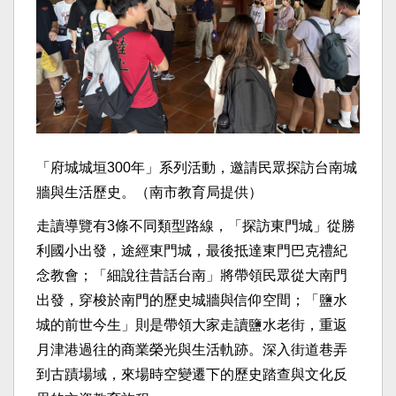
「府城城垣300年」系列活動，邀請民眾探訪台南城
牆與生活歷史。（南市教育局提供）
走讀導覽有3條不同類型路線，「探訪東門城」從勝
利國小出發，途經東門城，最後抵達東門巴克禮紀
念教會；「細說往昔話台南」將帶領民眾從大南門
出發，穿梭於南門的歷史城牆與信仰空間；「鹽水
城的前世今生」則是帶領大家走讀鹽水老街，重返
月津港過往的商業榮光與生活軌跡。深入街道巷弄
到古蹟場域，來場時空變遷下的歷史踏查與文化反