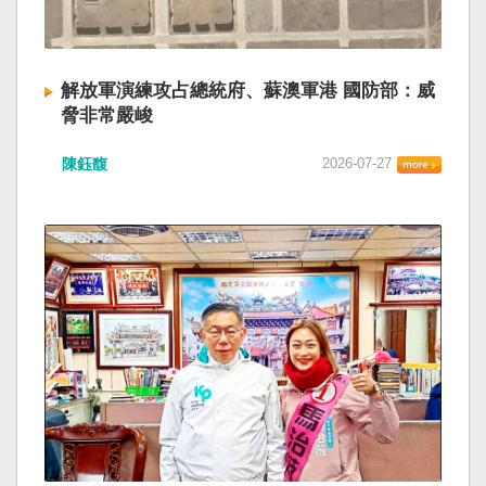
解放軍演練攻占總統府、蘇澳軍港 國防部：威
脅非常嚴峻
陳鈺馥
2026-07-27