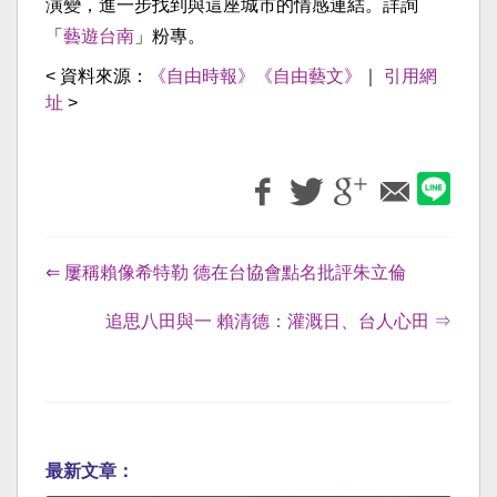
演變，進一步找到與這座城市的情感連結。詳詢
「
藝遊台南
」粉專。
< 資料來源：
《自由時報》《自由藝文》
｜
引用網
址
>
⇐ 屢稱賴像希特勒 德在台協會點名批評朱立倫
追思八田與一 賴清德：灌溉日、台人心田 ⇒
最新文章：