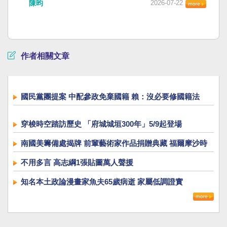
陳昀
2026-07-22
作者相關文章
國民黨團提案 中配參政免棄國籍 賴：沒必要修國籍法
穿梭時空踏訪歷史 「府城城垣300年」5/9起登場
南國美籌備處揭牌 前輩藝術家作品捐贈典藏 福爾摩沙時
代展開展
不用多言 高志綱1張貼圖萬人聲援
知名本土政論漫畫家魚夫65歲病逝 家屬低調證實