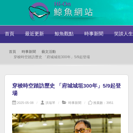
首頁
最近更新
鯨魚觀點
時事新聞
笑談人生
首頁
時事新聞
藝文活動
穿梭時空踏訪歷史 「府城城垣300年」5/9起登場
穿梭時空踏訪歷史 「府城城垣300年」5/9起登
場
2025-05-08
洪瑞琴
時事新聞
推薦數：3951