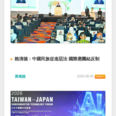
賴清德：中國民族促進惡法 國際應團結反制
黃靖媗
2026-08-05