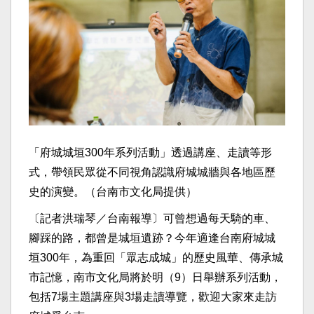
「府城城垣300年系列活動」透過講座、走讀等形
式，帶領民眾從不同視角認識府城城牆與各地區歷
史的演變。（台南市文化局提供）
〔記者洪瑞琴／台南報導〕可曾想過每天騎的車、
腳踩的路，都曾是城垣遺跡？今年適逢台南府城城
垣300年，為重回「眾志成城」的歷史風華、傳承城
市記憶，南市文化局將於明（9）日舉辦系列活動，
包括7場主題講座與3場走讀導覽，歡迎大家來走訪