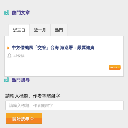
熱門文章
近一月
熱門
近三日
中方借颱風「交管」台海 海巡署：嚴厲譴責
邱俊福
熱門搜尋
請輸入標題、作者等關鍵字
開始搜尋