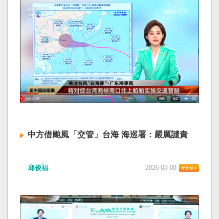
中方借颱風「交管」台海 海巡署：嚴厲譴責
邱俊福
2026-08-08