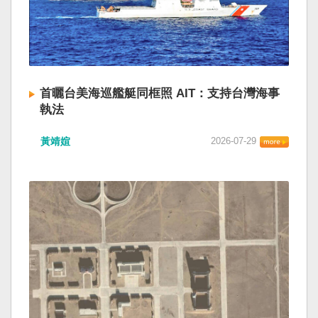
首曬台美海巡艦艇同框照 AIT：支持台灣海事
執法
黃靖媗
2026-07-29