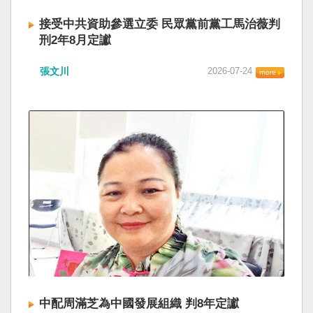
接受中共資助參選立委 民眾黨前黨工馬治薇判
刑2年8月定讞
張文川
2026-07-24
中配周滿芝為中國發展組織 判8年定讞