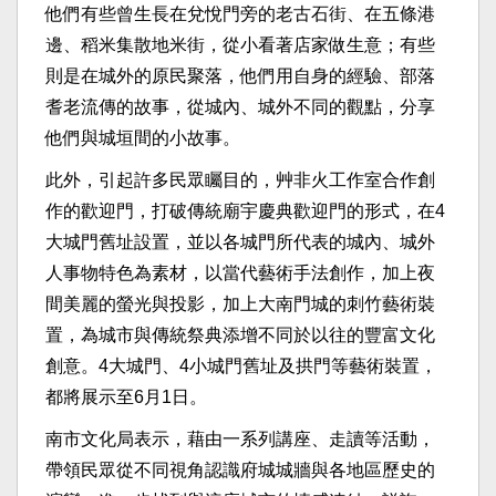
他們有些曾生長在兌悅門旁的老古石街、在五條港
邊、稻米集散地米街，從小看著店家做生意；有些
則是在城外的原民聚落，他們用自身的經驗、部落
耆老流傳的故事，從城內、城外不同的觀點，分享
他們與城垣間的小故事。
此外，引起許多民眾矚目的，艸非火工作室合作創
作的歡迎門，打破傳統廟宇慶典歡迎門的形式，在4
大城門舊址設置，並以各城門所代表的城內、城外
人事物特色為素材，以當代藝術手法創作，加上夜
間美麗的螢光與投影，加上大南門城的刺竹藝術裝
置，為城市與傳統祭典添增不同於以往的豐富文化
創意。4大城門、4小城門舊址及拱門等藝術裝置，
都將展示至6月1日。
南市文化局表示，藉由一系列講座、走讀等活動，
帶領民眾從不同視角認識府城城牆與各地區歷史的