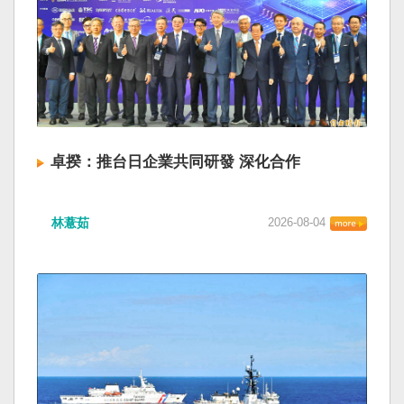
卓揆：推台日企業共同研發 深化合作
林薏茹
2026-08-04