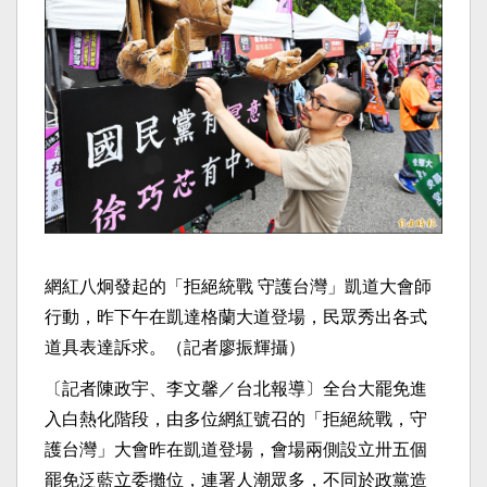
網紅八炯發起的「拒絕統戰 守護台灣」凱道大會師
行動，昨下午在凱達格蘭大道登場，民眾秀出各式
道具表達訴求。（記者廖振輝攝）
〔記者陳政宇、李文馨／台北報導〕全台大罷免進
入白熱化階段，由多位網紅號召的「拒絕統戰，守
護台灣」大會昨在凱道登場，會場兩側設立卅五個
罷免泛藍立委攤位，連署人潮眾多，不同於政黨造