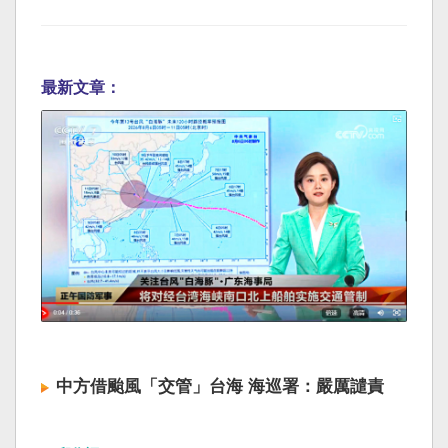
最新文章：
中方借颱風「交管」台海 海巡署：嚴厲譴責