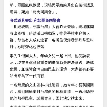
勢，罷團氣氛歡樂，現場民眾紛紛秀出自製標語及
道具，宛如「罷免同樂會」。
各式道具盡出 宛如罷免同樂會
「拒絕統戰，守護台灣」大會昨天登場，現場罷團
各出奇招，紛紛派出機動隊，推著手推車穿梭人
群，每當有人成功連署，各攤位便爆發熱烈掌聲叫
好，歡呼聲此起彼落。
李先生偕同太太、年幼女兒一起上街。他受訪表
示，現在各黨派最重要的事情就是解決滲透、統戰
危機，並保障台灣自由民主的環境，大家都有必要
站出來為下一代而戰。
一名卅歲的文山區林小姐透露，她今年才從英國回
台，看到國民黨對台灣做的種種事情，一再地驗證
他們無視民主、試圖賣台，因此決定站出來。