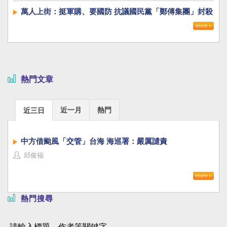
萬人上街：挺軍購、要國防 抗議國民黨「鄭傅集團」封殺
國防自主
熱門文章
近一月
熱門
近三日
中方借颱風「交管」台海 海巡署：嚴厲譴責
邱俊福
熱門搜尋
請輸入標題、作者等關鍵字