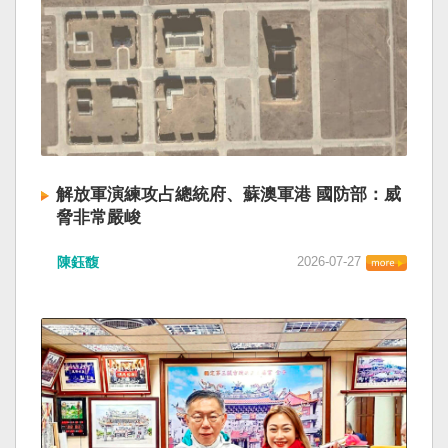
解放軍演練攻占總統府、蘇澳軍港 國防部：威
脅非常嚴峻
陳鈺馥
2026-07-27