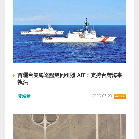
首曬台美海巡艦艇同框照 AIT：支持台灣海事
執法
黃靖媗
2026-07-29