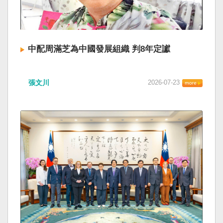
中配周滿芝為中國發展組織 判8年定讞
張文川
2026-07-23