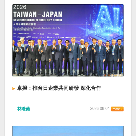
卓揆：推台日企業共同研發 深化合作
林薏茹
2026-08-04