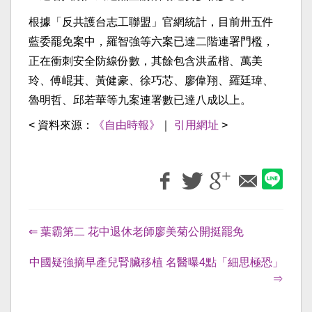
根據「反共護台志工聯盟」官網統計，目前卅五件
藍委罷免案中，羅智強等六案已達二階連署門檻，
正在衝刺安全防線份數，其餘包含洪孟楷、萬美
玲、傅崐萁、黃健豪、徐巧芯、廖偉翔、羅廷瑋、
魯明哲、邱若華等九案連署數已達八成以上。
< 資料來源：
《自由時報》
｜
引用網址
>
⇐ 葉霸第二 花中退休老師廖美菊公開挺罷免
中國疑強摘早產兒腎臟移植 名醫曝4點「細思極恐」
⇒