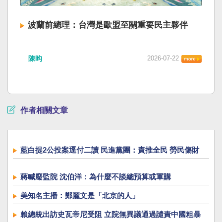
波蘭前總理：台灣是歐盟至關重要民主夥伴
陳昀
2026-07-22
作者相關文章
藍白提2公投案逕付二讀 民進黨團：責推全民 勞民傷財
蔣喊廢監院 沈伯洋：為什麼不談總預算或軍購
美知名主播：鄭麗文是「北京的人」
賴總統出訪史瓦帝尼受阻 立院無異議通過譴責中國粗暴