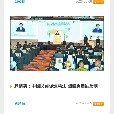
邱俊福
2026-08-08
賴清德：中國民族促進惡法 國際應團結反制
黃靖媗
2026-08-05