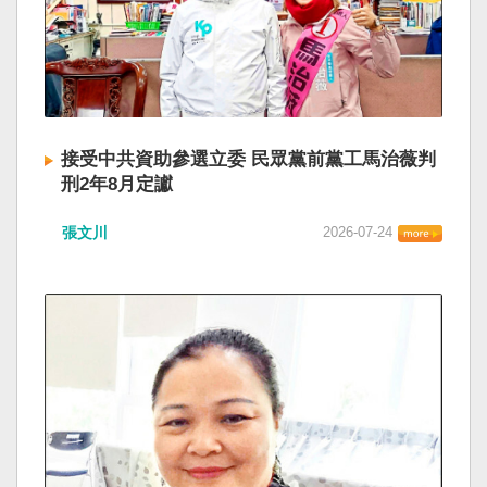
接受中共資助參選立委 民眾黨前黨工馬治薇判
刑2年8月定讞
張文川
2026-07-24