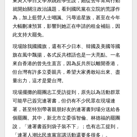
東吳大學日文學系姚姓學生說，她從去年青鳥行動
就開始關注政治議題，看到國民黨在立院的荒謬作
為，加上藍營人士嘲諷、污辱追星族，甚至在今年
大幅刪凍預算，影響到她正在申請的租金補貼，因
此支持大罷免。
現場除我國國旗，還有不少日本、韓國及美國等國
旗在風中飄揚，各式反共標語也是一大亮點。一名
來自香港的曾先生直言，因為反共所以離開香港，
但台灣有許多立委親共，希望大家勇敢站出來、盡
量出力，這才是愛台灣。
現場擺攤的罷團志工受訪提到，原先以為活動群眾
可能早已簽完連署書，但仍有不少民眾在現場連
署，甚至特別帶著親朋好友的連署書到場分送給各
個罷團。其中，新北市立委張智倫、林德福的罷團
說，「連署書簽到袋子裝不下」；也有志工提到，
「連署人潮比民進黨宣講活動還要多很多」。