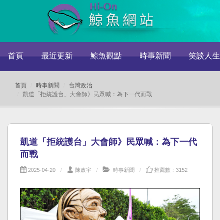
首頁
最近更新
鯨魚觀點
時事新聞
笑談人生
首頁
時事新聞
台灣政治
凱道「拒統護台」大會師》民眾喊：為下一代而戰
凱道「拒統護台」大會師》民眾喊：為下一代
而戰
2025-04-20
陳政宇
時事新聞
推薦數：3152