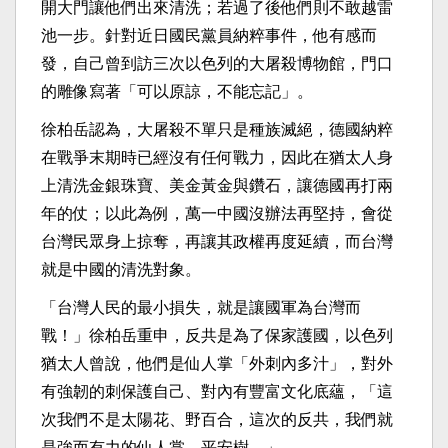
開大門讓他們出來清洗；若過了後他們則不敢越雷
池一步。針對近日國民黨員納粹事件，他有感而
發，自己曾到訪三次以色列的大屠殺博物館，門口
的雕像寫著「可以原諒，不能忘記」。
徐柏岳認為，大屠殺不單只是種族滅絕，德國納粹
在戰爭末期時已經沒有任何戰力，因此在猶太人身
上清洗金銀珠寶、美金黃金與鑽石，讓德國再打兩
年的仗；以此為例，萬一中國沒辦法再堅持，會從
台灣民眾身上掠奪，再讓其政權再度延續，而台灣
就是中國的清洗對象。
「台灣人民的最小損失，就是讓國軍為台灣而
戰！」徐柏岳重申，反共是為了保家護國，以色列
猶太人曾說，他們是仙人掌「外刺內多汁」，對外
有強韌的刺保護自己、對內有豐富文化底蘊，「這
次我們不是太陽花、野百合，這次的反共，我們就
是強而有力的仙人掌、平安樹。」