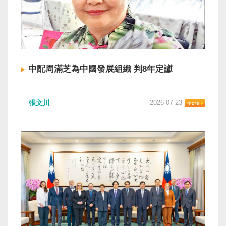
中配周滿芝為中國發展組織 判8年定讞
張文川
2026-07-23