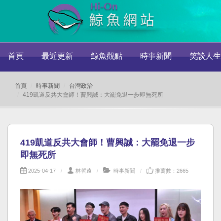
首頁
最近更新
鯨魚觀點
時事新聞
笑談人生
首頁
時事新聞
台灣政治
419凱道反共大會師！曹興誠：大罷免退一步即無死所
419凱道反共大會師！曹興誠：大罷免退一步
即無死所
2025-04-17
林哲遠
時事新聞
推薦數：2665