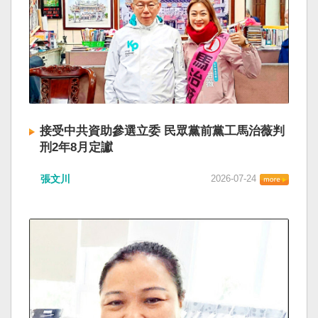
接受中共資助參選立委 民眾黨前黨工馬治薇判
刑2年8月定讞
張文川
2026-07-24