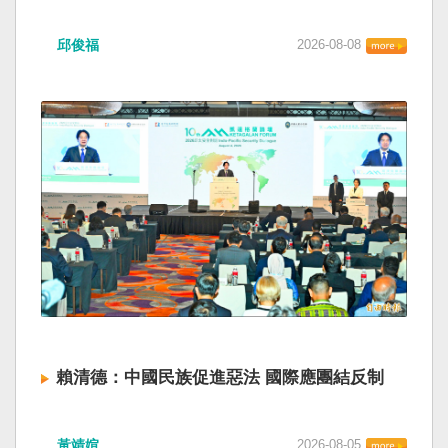
邱俊福
2026-08-08
賴清德：中國民族促進惡法 國際應團結反制
黃靖媗
2026-08-05