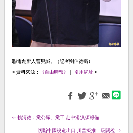
聯電創辦人曹興誠。（記者劉信德攝）
< 資料來源：
《自由時報》
｜
引用網址
>
⇐ 賴清德：黨公職、黨工 赴中港澳須報備
切斷中國繞道出口 川普擬推二級關稅 ⇒