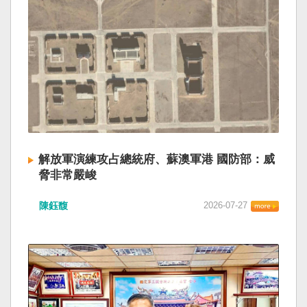
解放軍演練攻占總統府、蘇澳軍港 國防部：威
脅非常嚴峻
陳鈺馥
2026-07-27