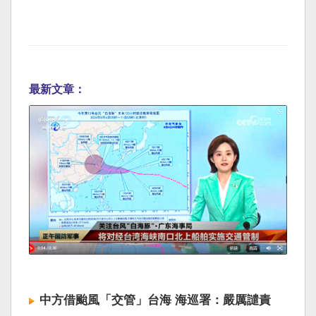
最新文章：
中方借颱風「交管」台海 海巡署：嚴厲譴責