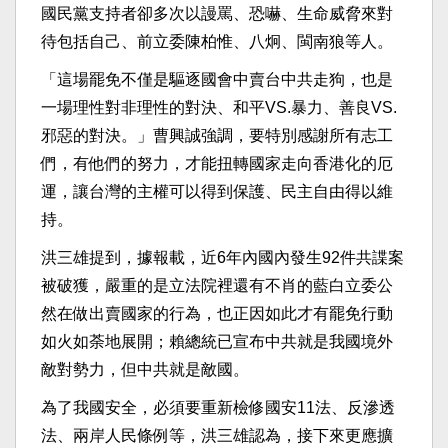
國民黨支持者卻多次以謾罵、恐嚇、生命威脅來對
待包括自己、前立委陳柏惟、八炯、閩南狼等人。
「這場罷免不僅是驅逐國會中賣台中共走狗，也是
一場理性對非理性的對決、和平VS.暴力、善良VS.
邪惡的對決。」曹興誠強調，要特別感謝所有志工
們，有他們的努力，才能扭轉國家走向香港化的厄
運，讓台灣的主權可以得到保護、民主自由得以維
持。
洪三雄提到，據報載，近6年內國內發生92件共諜案
被破獲，嚴重的是立法院裡還有不肖的藍白立委公
然在做出賣國家的行為，也正因如此才有罷免行動
如火如荼地展開；賴總統已宣布中共就是我國境外
敵對勢力，但中共就是敵國。
為了我國安全，必須要重新檢修國安11法、反滲透
法、兩岸人民條例等，洪三雄認為，接下來更應擴