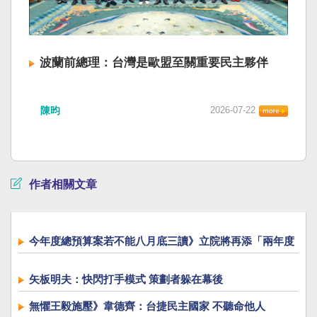
波蘭前總理：台灣是歐盟至關重要民主夥伴
陳昀
2026-07-22
作者相關文章
今年度總預算案若不能八月底三讀》立院將再添「兩年度
總預算同時審」新惡例
矢板明夫：快閃打手模式 策劃者躲在幕後
無懼王毅施壓》韋德齊：台捷民主國家 不聽命他人