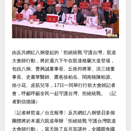
由反共網紅八炯發起的「拒絕統戰 守護台灣」凱道
大會師行動，將於週六下午在凱達格蘭大道登場，
包括八炯、曹興誠董事長、丘衛邦將軍、洪三雄董
事長、史書華醫師、鷹爸徐柏岳、閩南狼陳柏源、
徐小花、皮筋兒等，17日一同舉行行前大會師記者
會，呼籲呼籲全民一起守護台灣、拒絕統戰。 （記
者劉信德攝）
〔記者林哲遠／台北報導〕反共網紅八炯號召多個
團體將於本週六凱道舉辦「拒絕統戰 守護台灣凱道
大會師行動」，當天除了反共宣講外，全國罷免國