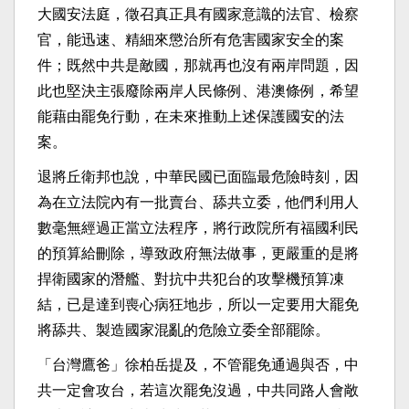
大國安法庭，徵召真正具有國家意識的法官、檢察
官，能迅速、精細來懲治所有危害國家安全的案
件；既然中共是敵國，那就再也沒有兩岸問題，因
此也堅決主張廢除兩岸人民條例、港澳條例，希望
能藉由罷免行動，在未來推動上述保護國安的法
案。
退將丘衛邦也說，中華民國已面臨最危險時刻，因
為在立法院內有一批賣台、舔共立委，他們利用人
數毫無經過正當立法程序，將行政院所有福國利民
的預算給刪除，導致政府無法做事，更嚴重的是將
捍衛國家的潛艦、對抗中共犯台的攻擊機預算凍
結，已是達到喪心病狂地步，所以一定要用大罷免
將舔共、製造國家混亂的危險立委全部罷除。
「台灣鷹爸」徐柏岳提及，不管罷免通過與否，中
共一定會攻台，若這次罷免沒過，中共同路人會敞