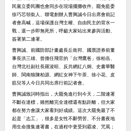
民黨立委民團也會同步在現場擺攤收件。罷免藍委
徐巧芯領銜人、聯電創辦人曹興誠今日出席會前記
者會高喊，這場保護台灣主權、自由民主的背水一
戰，退一步即無死所，呼籲大家站出來參與活動、
簽署第二連署。
曹興誠、前國防部計畫處長丘衛邦、國票證券前董
事長洪三雄、曾擔任飛官的「台灣鷹爸」徐柏岳、
台灣北社副社長羅浚晅、反共網紅八炯、史書華醫
師、閩南狼陳柏源、網紅女神下午茶、徐小花、皮
筋兒等人今日共同出席行前記者會。
曹興誠致詞時指出，大罷免進行到今天，二階連署
不斷在達標，雖然離完全達標還有點距離，但大家
都在努力會讓大家看到好成績。這次大罷免最了不
起是「志工」，很多是女性不辭勞苦、不分晝夜地
用生命搜集連署書，在過程中更受到霸凌、咒罵；