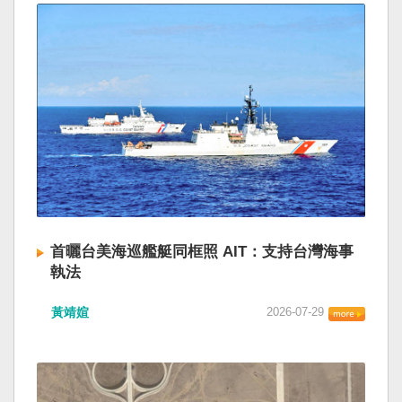
首曬台美海巡艦艇同框照 AIT：支持台灣海事
執法
黃靖媗
2026-07-29