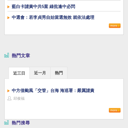
藍白卡譴責中共5案 綠批逢中必閃
中選會：若李貞秀自始當選無效 就依法處理
熱門文章
近一月
熱門
近三日
中方借颱風「交管」台海 海巡署：嚴厲譴責
邱俊福
熱門搜尋