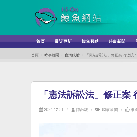
首頁
最近更新
鯨魚觀點
時事新聞
首頁
時事新聞
台灣政治
「憲法訴訟法」修正案 行政院：
「憲法訴訟法」修正案 
2024-12-31
陳鈺馥
時事新聞
推薦