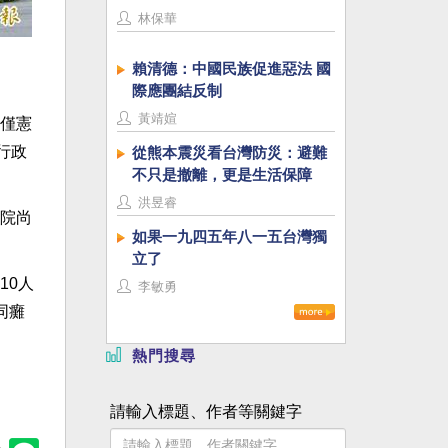
林保華
賴清德：中國民族促進惡法 國
際應團結反制
黃靖媗
僅憲
行政
從熊本震災看台灣防災：避難
不只是撤離，更是生活保障
洪昱睿
院尚
如果一九四五年八一五台灣獨
立了
10人
李敏勇
同癱
熱門搜尋
請輸入標題、作者等關鍵字