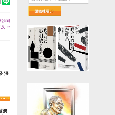
開始搜尋
終獲司
反 ⇒
發 深
蘇澳