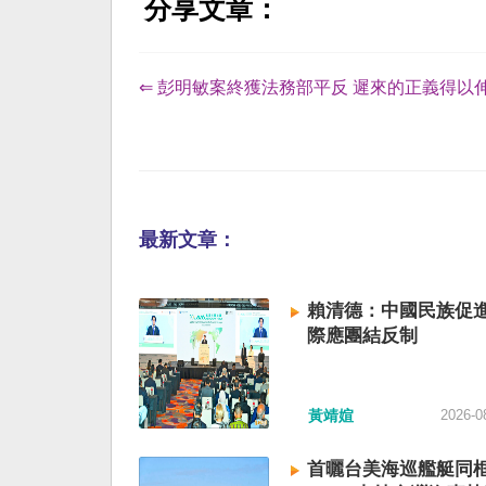
分享文章：
⇐ 彭明敏案終獲法務部平反 遲來的正義得以
最新文章：
賴清德：中國民族促進
際應團結反制
黃靖媗
2026-0
首曬台美海巡艦艇同