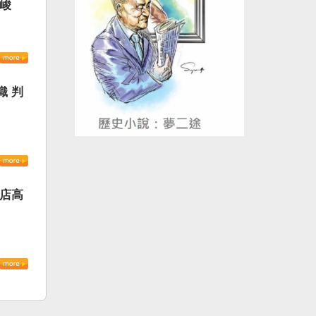
嚴峻
織 判
書店高