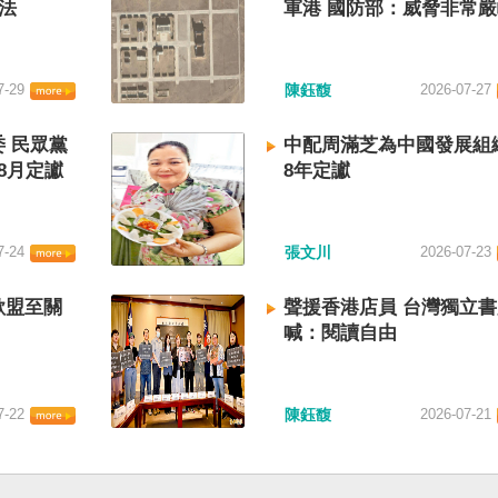
法
軍港 國防部：威脅非常
7-29
陳鈺馥
2026-07-27
 民眾黨
中配周滿芝為中國發展組
8月定讞
8年定讞
7-24
張文川
2026-07-23
歐盟至關
聲援香港店員 台灣獨立
喊：閱讀自由
7-22
陳鈺馥
2026-07-21