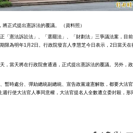
，將正式提出憲訴法的覆議。 （資料照）
正「憲法訴訟法」、「選罷法」、「財劃法」三爭議法案，目前
期限為明年1月2日。行政院發言人李慧芝今日表示，2日當天在
天，當天將在行政院會通過，正式提出憲訴法的覆議。另外，政
、暫時處分、彈劾總統副總統、宣告政黨違憲解散，都要大法官
上週行使大法官人事同意權，大法官提名人全數遭立委封殺，形