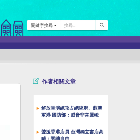
關鍵字搜尋
作者相關文章
解放軍演練攻占總統府、蘇澳
軍港 國防部：威脅非常嚴峻
聲援香港店員 台灣獨立書店高
喊：閱讀自由