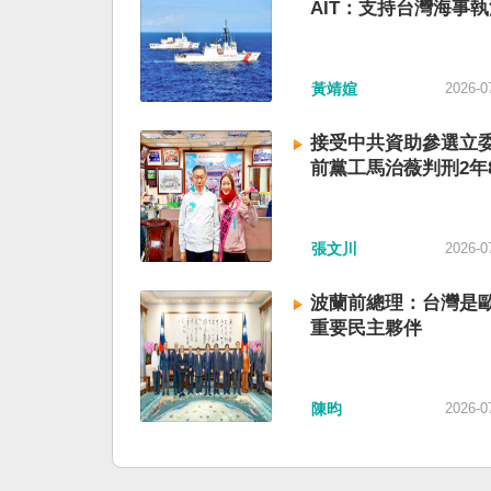
AIT：支持台灣海事執
黃靖媗
2026-0
接受中共資助參選立委
前黨工馬治薇判刑2年
張文川
2026-0
波蘭前總理：台灣是
重要民主夥伴
陳昀
2026-0