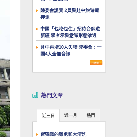
陸委會證實 2員警赴中旅遊遭
押走
中國「包吃包住」招待台師遊
新疆 學者示警意識形態滲透
赴中再增10人失聯 陸委會：一
團4人全無音訊
熱門文章
近一月
熱門
近三日
習獨裁的難處和大清洗