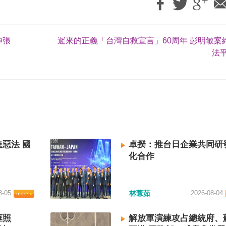
伸張
遲來的正義「台灣自救宣言」60周年 彭明敏案
法平
惡法 國
卓揆：推台日企業共同研
化合作
8-05
林薏茹
2026-08-04
框照
解放軍演練攻占總統府、