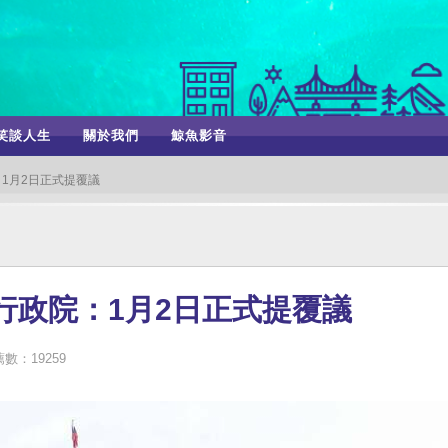
笑談人生
關於我們
鯨魚影音
1月2日正式提覆議
行政院：1月2日正式提覆議
數：19259