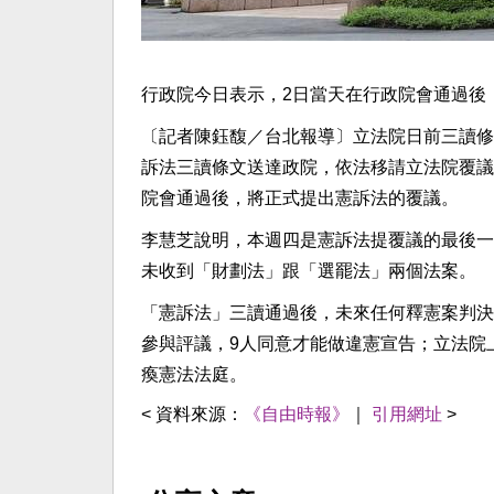
行政院今日表示，2日當天在行政院會通過後
〔記者陳鈺馥／台北報導〕立法院日前三讀修
訴法三讀條文送達政院，依法移請立法院覆議
院會通過後，將正式提出憲訴法的覆議。
李慧芝說明，本週四是憲訴法提覆議的最後一
未收到「財劃法」跟「選罷法」兩個法案。
「憲訴法」三讀通過後，未來任何釋憲案判決
參與評議，9人同意才能做違憲宣告；立法院
瘓憲法法庭。
< 資料來源：
《自由時報》
｜
引用網址
>