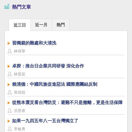
熱門文章
近一月
熱門
近三日
習獨裁的難處和大清洗
林保華
卓揆：推台日企業共同研發 深化合作
林薏茹
賴清德：中國民族促進惡法 國際應團結反制
黃靖媗
從熊本震災看台灣防災：避難不只是撤離，更是生活保障
洪昱睿
如果一九四五年八一五台灣獨立了
李敏勇