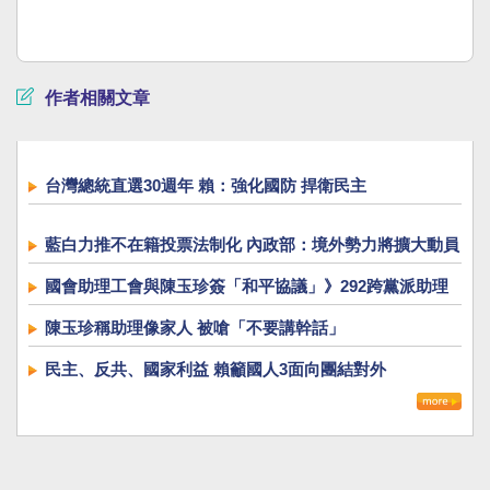
作者相關文章
台灣總統直選30週年 賴：強化國防 捍衛民主
藍白力推不在籍投票法制化 內政部：境外勢力將擴大動員
國會助理工會與陳玉珍簽「和平協議」》292跨黨派助理
反彈 喊「撤回提案」
陳玉珍稱助理像家人 被嗆「不要講幹話」
民主、反共、國家利益 賴籲國人3面向團結對外