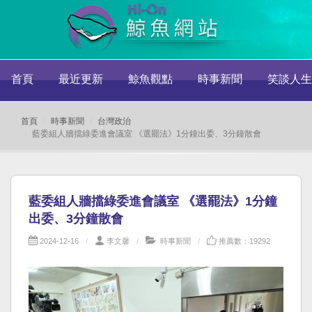
首頁
最近更新
鯨魚觀點
時事新聞
笑談人生
首頁
時事新聞
台灣政治
藍委組人牆擋綠委進會議室 《選罷法》1分鐘出委、3分鐘散會
藍委組人牆擋綠委進會議室 《選罷法》1分鐘
出委、3分鐘散會
2024-12-16
李文馨
時事新聞
推薦數：19292