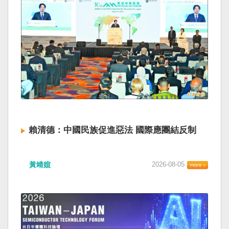
賴清德：中國民族促進惡法 國際應團結反制
黃靖媗
2026-08-05