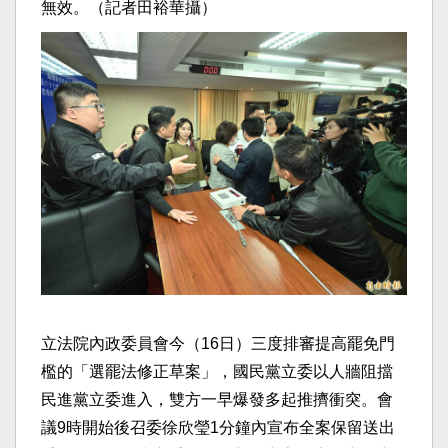
無效。（記者田裕華攝）
立法院內政委員會今（16日）三度排審提高罷免門
檻的「選罷法修正草案」，國民黨立委以人牆阻擋
民進黨立委進入，雙方一早爆發多起推擠衝突。會
議9時開始後召委徐欣瑩1分鐘內宣布全案保留送出