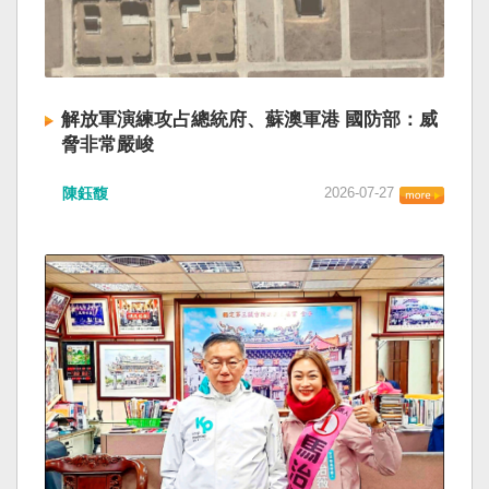
解放軍演練攻占總統府、蘇澳軍港 國防部：威
脅非常嚴峻
陳鈺馥
2026-07-27