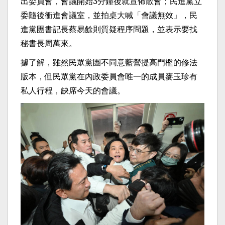
出委員會，會議開始3分鐘後就宣佈散會；民進黨立
委隨後衝進會議室，並拍桌大喊「會議無效」，民
進黨團書記長蔡易餘則質疑程序問題，並表示要找
秘書長周萬來。
據了解，雖然民眾黨團不同意藍營提高門檻的修法
版本，但民眾黨在內政委員會唯一的成員麥玉珍有
私人行程，缺席今天的會議。