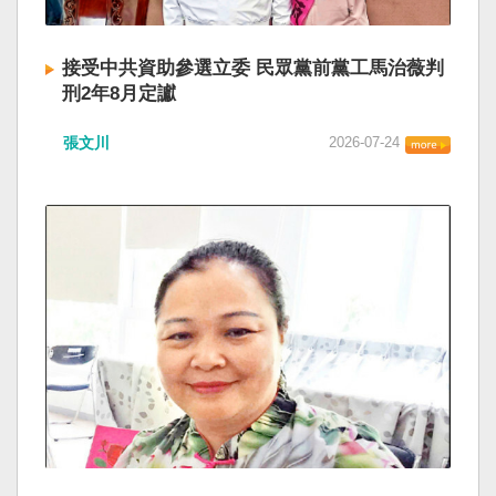
接受中共資助參選立委 民眾黨前黨工馬治薇判
刑2年8月定讞
張文川
2026-07-24