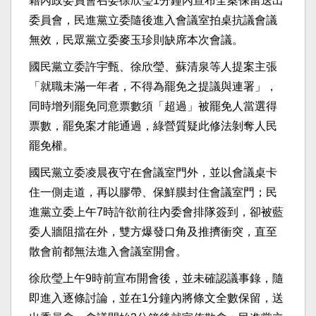
籍內政委員會召委徐欣瑩1分鐘內宣布全案保留送出
委員會，民進黨立委隨後進入會議室拍桌抗議會議
無效，民眾黨立委麥玉珍則缺席本次會議。
國民黨立委許宇甄、徐欣瑩、蘇清泉等人提案主張
「就職未滿一年者，不得為罷免之提議與連署」，
同時增列罷免同意票數須「超過」被罷免人當選得
票數，罷免案才能通過，綠營質疑此修法剝奪人民
罷免權。
國民黨立委凌晨夜守在會議室門外，並以會議桌卡
住一側走道，再以膠帶、保鮮膜封住會議室門；民
進黨立委上午7時許欲前往內委會排隊簽到，卻被藍
委人牆阻擋在外，雙方爆發口角及推擠衝突，直至
散會前都無法進入會議室開會。
徐欣瑩上午9時前宣布開會後，並未確認議事錄，隨
即進入逐條討論，並在1分鐘內將條文全數保留，送