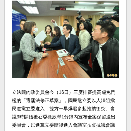
立法院內政委員會今（16日）三度排審提高罷免門
檻的「選罷法修正草案」，國民黨立委以人牆阻擋
民進黨立委進入，雙方一早爆發多起推擠衝突。會
議9時開始後召委徐欣瑩1分鐘內宣布全案保留送出
委員會，民進黨立委隨後進入會議室拍桌抗議會議