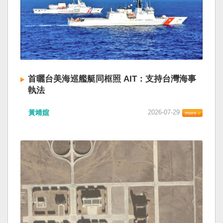
首曬台美海巡艦艇同框照 AIT：支持台灣海事
執法
黃靖媗
2026-07-29