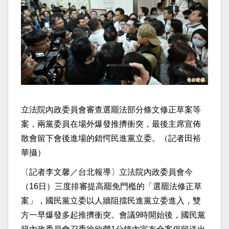
立法院內政委員會審查選罷法部分條文修正草案等
案，兩黨委員在場外爆發推擠衝突，最後主席宣佈
散會留下會後進場的錯愕民進黨立委。（記者田裕
華攝）
〔記者李文馨／台北報導〕立法院內政委員會今
（16日）三度排審提高罷免門檻的「選罷法修正草
案」，國民黨立委以人牆阻擋民進黨立委進入，雙
方一早爆發多起推擠衝突。會議9時開始後，國民黨