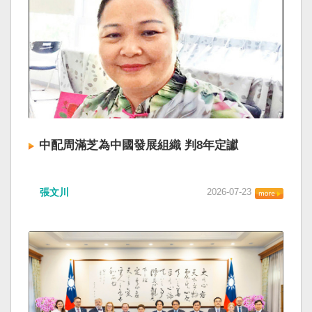
中配周滿芝為中國發展組織 判8年定讞
張文川
2026-07-23