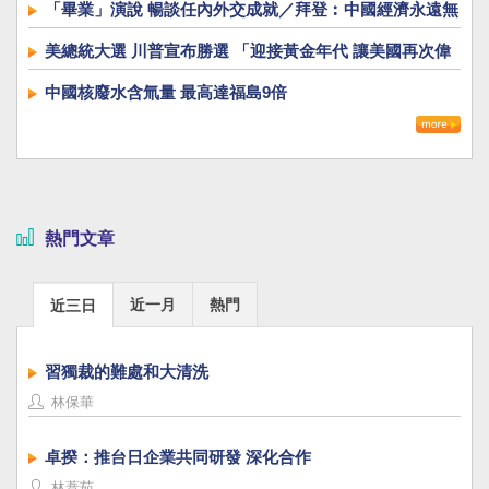
「畢業」演說 暢談任內外交成就／拜登︰中國經濟永遠無
法超越美國
美總統大選 川普宣布勝選 「迎接黃金年代 讓美國再次偉
大」
中國核廢水含氚量 最高達福島9倍
熱門文章
近一月
熱門
近三日
習獨裁的難處和大清洗
林保華
卓揆：推台日企業共同研發 深化合作
林薏茹