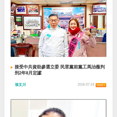
接受中共資助參選立委 民眾黨前黨工馬治薇判
刑2年8月定讞
張文川
2026-07-24