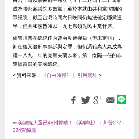
白宮，還以掌握過半席次（五十二對四十二）重新
成為聯邦參議院多數黨；至於本就由共和黨控制的
眾議院，截至台灣時間六日晚間仍無法確定哪黨過
半，但共和黨暫時以一九七席領先民主黨廿席。
儘管川普在總統任內曾兩度遭彈劾（但未定罪），
卸任後又遭刑事起訴與定罪，但仍憑藉高人氣成為
繼一八九二年的克里夫蘭以來，第二位隔一任的非
連續當選的美國總統。
< 資料來源：
《自由時報》
｜
引用網址
>
⇐ 美總統大選已46州揭曉！《美聯社》：川普277：
224賀錦麗