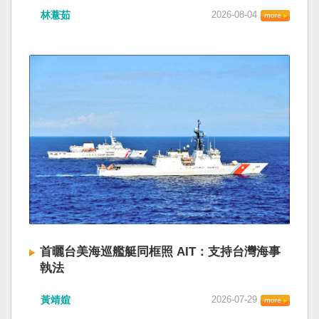
林薏茹
2026-08-04
首曬台美海巡艦艇同框照 AIT：支持台灣海事
執法
黃靖媗
2026-07-29