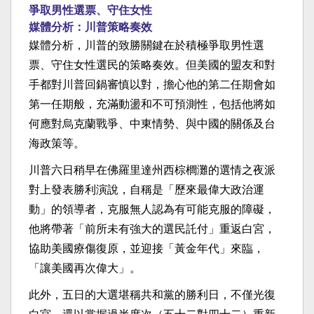
爭取男性選票、守住女性
媒體分析：川普策略奏效
媒體分析，川普的致勝關鍵在於積極爭取男性選
票、守住女性選民的策略奏效。但美國的盟友和對
手都對川普回鍋審慎以對，擔心他的第二任期會如
第一任期般，充滿動盪和不可預測性，包括他將如
何應對烏克蘭戰爭、中東情勢、與中國的關係及台
海政策等。
川普六日稍早在佛羅里達州西棕櫚灘的選情之夜派
對上發表勝利演說，自稱是「歷來最偉大政治運
動」的領導者，克服無人認為有可能克服的障礙，
他將帶著「前所未有強大的選民託付」重返白宮，
協助美國療傷復原，並迎接「黃金年代」來臨，
「讓美國再次偉大」。
此外，五日的大選堪稱共和黨的勝利日，不僅光復