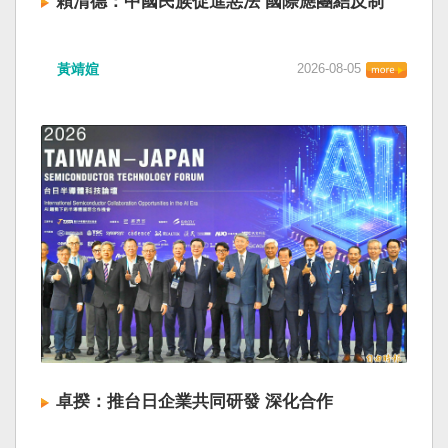
賴清德：中國民族促進惡法 國際應團結反制
黃靖媗
2026-08-05
卓揆：推台日企業共同研發 深化合作