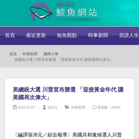
首頁
最近更新
鯨魚觀點
時事新聞
笑談人生
首頁
時事新聞
國際大事
美總統大選 川普宣布勝選 「迎接黃金年代 讓美國再次偉大」
美總統大選 川普宣布勝選 「迎接黃金年代 讓
美國再次偉大」
2024-11-07
張沛元
時事新聞
推薦數：13454
〔編譯張沛元／綜合報導〕美國共和黨候選人川普