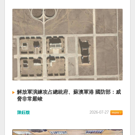
解放軍演練攻占總統府、蘇澳軍港 國防部：威
脅非常嚴峻
陳鈺馥
2026-07-27