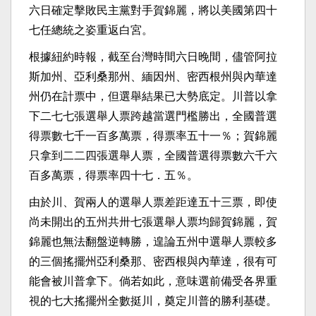
六日確定擊敗民主黨對手賀錦麗，將以美國第四十
七任總統之姿重返白宮。
根據紐約時報，截至台灣時間六日晚間，儘管阿拉
斯加州、亞利桑那州、緬因州、密西根州與內華達
州仍在計票中，但選舉結果已大勢底定。川普以拿
下二七七張選舉人票跨越當選門檻勝出，全國普選
得票數七千一百多萬票，得票率五十一％；賀錦麗
只拿到二二四張選舉人票，全國普選得票數六千六
百多萬票，得票率四十七．五％。
由於川、賀兩人的選舉人票差距達五十三票，即使
尚未開出的五州共卅七張選舉人票均歸賀錦麗，賀
錦麗也無法翻盤逆轉勝，遑論五州中選舉人票較多
的三個搖擺州亞利桑那、密西根與內華達，很有可
能會被川普拿下。倘若如此，意味選前備受各界重
視的七大搖擺州全數挺川，奠定川普的勝利基礎。