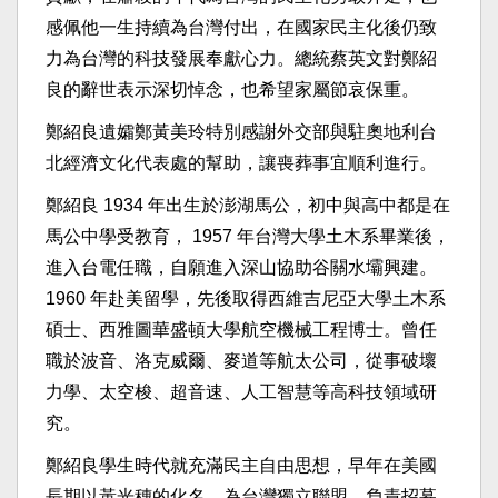
感佩他一生持續為台灣付出，在國家民主化後仍致
力為台灣的科技發展奉獻心力。總統蔡英文對鄭紹
良的辭世表示深切悼念，也希望家屬節哀保重。
鄭紹良遺孀鄭黃美玲特別感謝外交部與駐奧地利台
北經濟文化代表處的幫助，讓喪葬事宜順利進行。
鄭紹良 1934 年出生於澎湖馬公，初中與高中都是在
馬公中學受教育， 1957 年台灣大學土木系畢業後，
進入台電任職，自願進入深山協助谷關水壩興建。
1960 年赴美留學，先後取得西維吉尼亞大學土木系
碩士、西雅圖華盛頓大學航空機械工程博士。曾任
職於波音、洛克威爾、麥道等航太公司，從事破壞
力學、太空梭、超音速、人工智慧等高科技領域研
究。
鄭紹良學生時代就充滿民主自由思想，早年在美國
長期以黃光穗的化名，為台灣獨立聯盟，負責招募