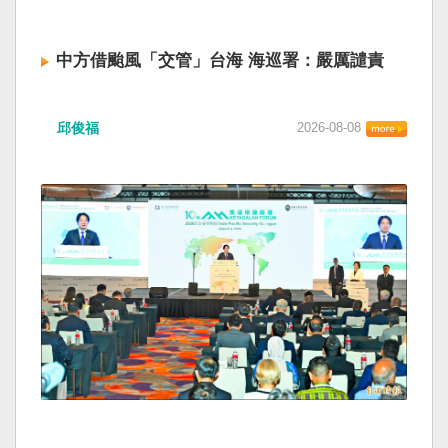
中方借颱風「交管」台海 海巡署：嚴厲譴責
邱俊福
2026-08-08