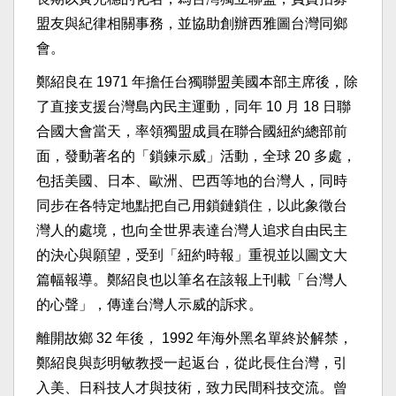
盟友與紀律相關事務，並協助創辦西雅圖台灣同鄉
會。
鄭紹良在 1971 年擔任台獨聯盟美國本部主席後，除
了直接支援台灣島內民主運動，同年 10 月 18 日聯
合國大會當天，率領獨盟成員在聯合國紐約總部前
面，發動著名的「鎖鍊示威」活動，全球 20 多處，
包括美國、日本、歐洲、巴西等地的台灣人，同時
同步在各特定地點把自己用鎖鏈鎖住，以此象徵台
灣人的處境，也向全世界表達台灣人追求自由民主
的決心與願望，受到「紐約時報」重視並以圖文大
篇幅報導。鄭紹良也以筆名在該報上刊載「台灣人
的心聲」，傳達台灣人示威的訴求。
離開故鄉 32 年後， 1992 年海外黑名單終於解禁，
鄭紹良與彭明敏教授一起返台，從此長住台灣，引
入美、日科技人才與技術，致力民間科技交流。曾