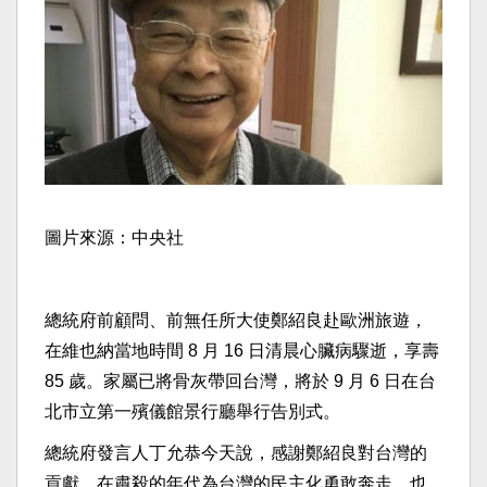
圖片來源：中央社
總統府前顧問、前無任所大使鄭紹良赴歐洲旅遊，
在維也納當地時間 8 月 16 日清晨心臟病驟逝，享壽
85 歲。家屬已將骨灰帶回台灣，將於 9 月 6 日在台
北市立第一殯儀館景行廳舉行告別式。
總統府發言人丁允恭今天說，感謝鄭紹良對台灣的
貢獻，在肅殺的年代為台灣的民主化勇敢奔走，也