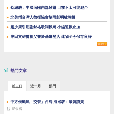
蔡總統：中國面臨內部難題 目前不太可能犯台
北美州台灣人教授協會敬弔彭明敏教授
趙少康引用謝銘祐歌詞挨罵 小編道歉止血
岸田文雄曾祖父曾於基隆開店 建物至今保存良好
熱門文章
近一月
熱門
近三日
中方借颱風「交管」台海 海巡署：嚴厲譴責
邱俊福