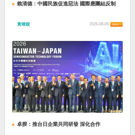
賴清德：中國民族促進惡法 國際應團結反制
黃靖媗
2026-08-05
卓揆：推台日企業共同研發 深化合作