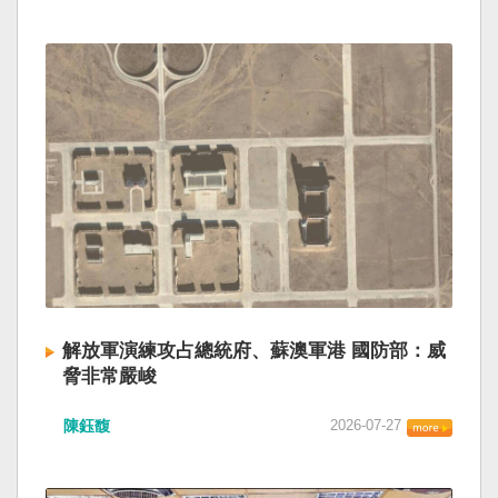
解放軍演練攻占總統府、蘇澳軍港 國防部：威
脅非常嚴峻
陳鈺馥
2026-07-27