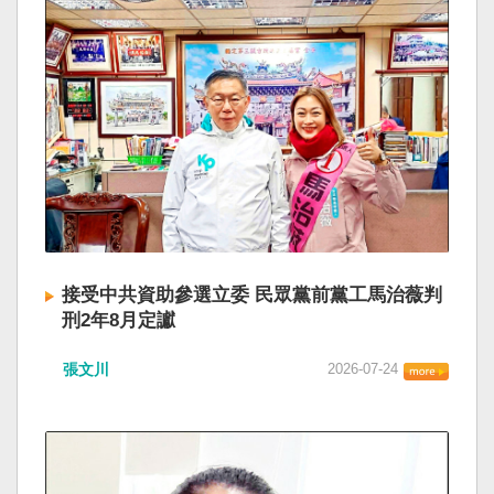
接受中共資助參選立委 民眾黨前黨工馬治薇判
刑2年8月定讞
張文川
2026-07-24