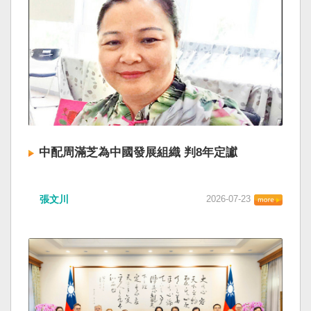
中配周滿芝為中國發展組織 判8年定讞
張文川
2026-07-23