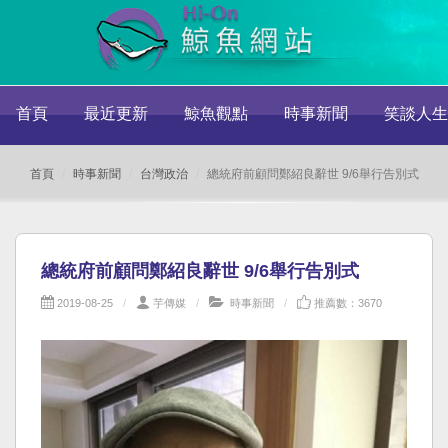
首頁
最近更新
鯨魚觀點
時事新聞
笑談人生
首頁
時事新聞
台灣政治
總統府前顧問鄭紹良辭世 9/6舉行告別式
總統府前顧問鄭紹良辭世 9/6舉行告別式
2019-08-25
芋傳媒
時事新聞
推薦數：3670