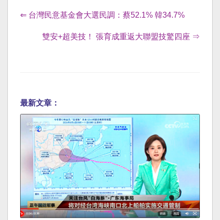
⇐ 台灣民意基金會大選民調：蔡52.1% 韓34.7%
雙安+超美技！ 張育成重返大聯盟技驚四座 ⇒
最新文章：