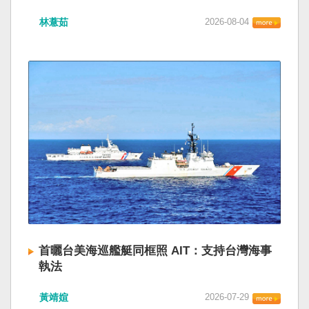
林薏茹
2026-08-04
首曬台美海巡艦艇同框照 AIT：支持台灣海事
執法
黃靖媗
2026-07-29