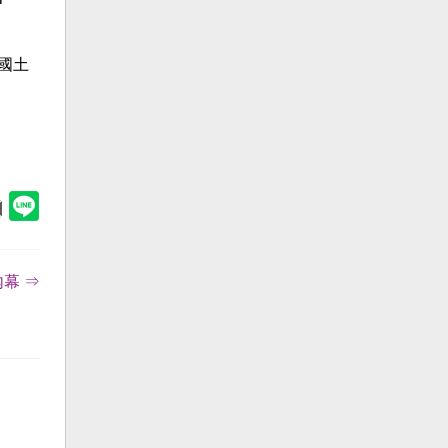
國土
幕 ⇒