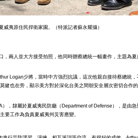
主題為夏威夷原住民捍衛家園。（特派記者蘇永耀攝）
統走出門口，兩人並大方接受拍照，他同時贈蔡總統一幅畫作，主題為夏
hur Logan少將，當時中方強烈抗議，這次他親自接待蔡總統，
莫健也在旁，顯示美方對於深化台美之間朝安全層次密切合作的
隸屬於夏威夷民防廳（Department of Defense），是由
主要工作為負責夏威夷州災害應變。
進行災防講習、演練、相互派訓等交流，有很好的成效。Arthu