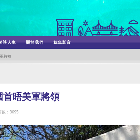
笑談人生
關於我們
鯨魚影音
軍將領
國首晤美軍將領
數：3695