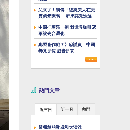
又來了！網傳「總統夫人在美
買億元豪宅」 府斥惡意造謠
中國打壓添一例 我世界咖啡冠
軍被去台灣化
鄭習會作戲？》府譴責：中國
善意是假 威脅是真
熱門文章
近一月
熱門
近三日
習獨裁的難處和大清洗