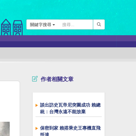
關鍵字搜尋
作者相關文章
談出訪史瓦帝尼突圍成功 賴總
統：台灣永遠不能放棄
保密到家 賴搭乘史王專機直飛
抵達