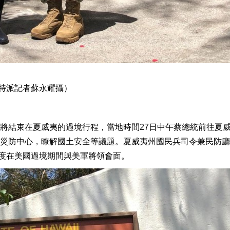
。（特派記者蘇永耀攝）
將結束在夏威夷的過境行程，當地時間27日中午蔡總統前往夏
災防中心，瞭解國土安全等議題。夏威夷州國民兵司令兼民防廳
總統首度在美國過境期間與美軍將領會面。