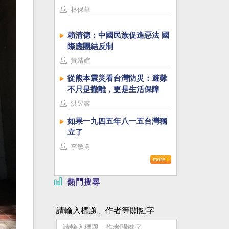
林保華
賴清德：中國民族促進惡法 國
際應團結反制
黃靖媗
從熊本震災看台灣防災：避難
不只是撤離，更是生活保障
洪昱睿
如果一九四五年八一五台灣獨
立了
李敏勇
熱門搜尋
請輸入標題、作者等關鍵字