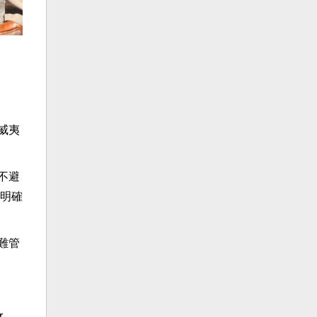
威夷
不避
明確
急難管
r