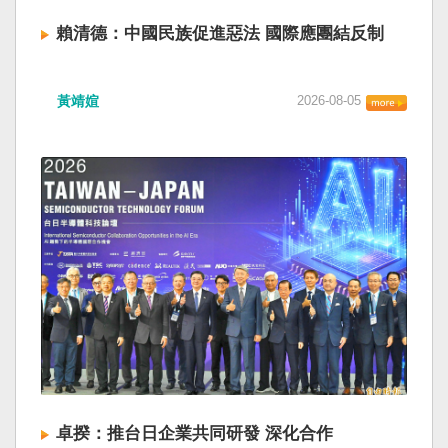
賴清德：中國民族促進惡法 國際應團結反制
黃靖媗
2026-08-05
卓揆：推台日企業共同研發 深化合作