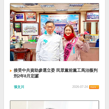
接受中共資助參選立委 民眾黨前黨工馬治薇判
刑2年8月定讞
張文川
2026-07-24