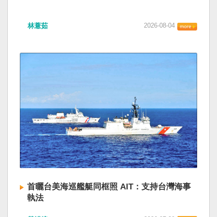
林薏茹
2026-08-04
首曬台美海巡艦艇同框照 AIT：支持台灣海事
執法