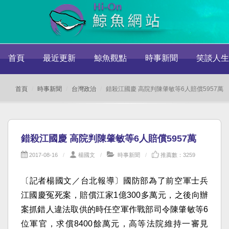
首頁
最近更新
鯨魚觀點
時事新聞
笑談人生
首頁
時事新聞
台灣政治
錯殺江國慶 高院判陳肇敏等6人賠償5957萬
錯殺江國慶 高院判陳肇敏等6人賠償5957萬
2017-08-16
楊國文
時事新聞
推薦數：3259
〔記者楊國文／台北報導〕國防部為了前空軍士兵
江國慶冤死案，賠償江家1億300多萬元，之後向辦
案抓錯人違法取供的時任空軍作戰部司令陳肇敏等6
位軍官，求償8400餘萬元，高等法院維持一審見