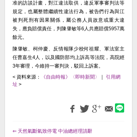
准的訪談計畫，對江違法取供，違反軍事審判法等
規定，也屬整體繼續性違法行為，被告們行為與江
被判死刑有因果關係，屬公務人員故意或重大違
失，應負賠償責任，判陳肇敏等6人共應賠償5957萬
餘元。
陳肇敏、柯仲慶、反情報隊少校何祖耀、軍法室主
任曹嘉生4人，以及國防部均上訴高等法院，高院經
3年審理，今維持一審判決，駁回上訴案。
< 資料來源：
《自由時報》〈即時新聞〉
｜
引用網
址
>
⇐ 天然氣斷氣致停電 中油總經理請辭