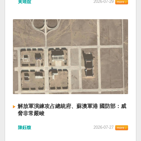
黃靖媗
2026-07-29
解放軍演練攻占總統府、蘇澳軍港 國防部：威
脅非常嚴峻
陳鈺馥
2026-07-27