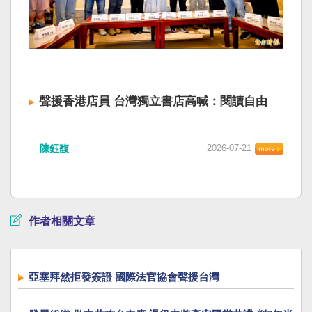
聲援香港店員 台灣獨立書店高喊：閱讀自由
陳鈺馥
2026-07-21
作者相關文章
亞塞拜然拒發簽證 國際法官協會聲援台灣