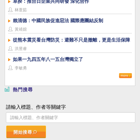
卓揆：推台日企業共同研發 深化合作
林薏茹
賴清德：中國民族促進惡法 國際應團結反制
黃靖媗
從熊本震災看台灣防災：避難不只是撤離，更是生活保障
洪昱睿
如果一九四五年八一五台灣獨立了
李敏勇
熱門搜尋
請輸入標題、作者等關鍵字
開始搜尋