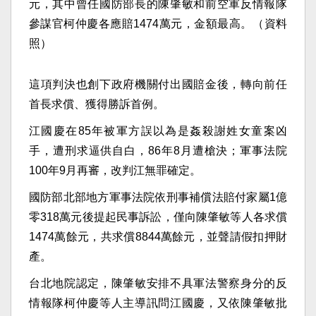
元，其中曾任國防部長的陳肇敏和前空軍反情報隊
參謀官柯仲慶各應賠1474萬元，金額最高。（資料
照）
這項判決也創下政府機關付出國賠金後，轉向前任
首長求償、獲得勝訴首例。
江國慶在85年被軍方誤以為是姦殺謝姓女童案凶
手，遭刑求逼供自白，86年8月遭槍決；軍事法院
100年9月再審，改判江無罪確定。
國防部北部地方軍事法院依刑事補償法賠付家屬1億
零318萬元後提起民事訴訟，僅向陳肇敏等人各求償
1474萬餘元，共求償8844萬餘元，並聲請假扣押財
產。
台北地院認定，陳肇敏安排不具軍法警察身分的反
情報隊柯仲慶等人主導訊問江國慶，又依陳肇敏批