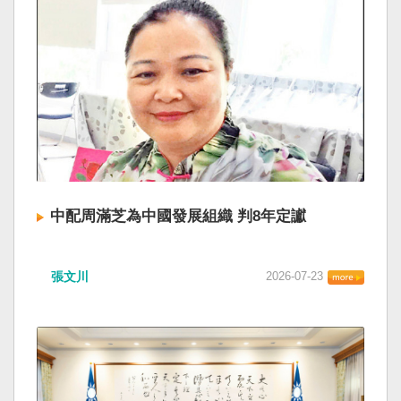
中配周滿芝為中國發展組織 判8年定讞
張文川
2026-07-23