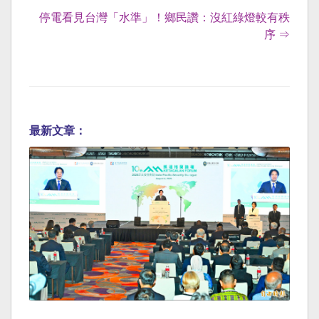
停電看見台灣「水準」！鄉民讚：沒紅綠燈較有秩
序 ⇒
最新文章：