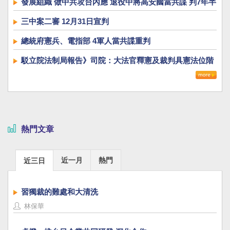
發展組織 做中共攻台內應 退役中將高安國當共諜 判7年半
三中案二審 12月31日宣判
總統府憲兵、電指部 4軍人當共諜重判
駁立院法制局報告》司院：大法官釋憲及裁判具憲法位階
熱門文章
近一月
熱門
近三日
習獨裁的難處和大清洗
林保華