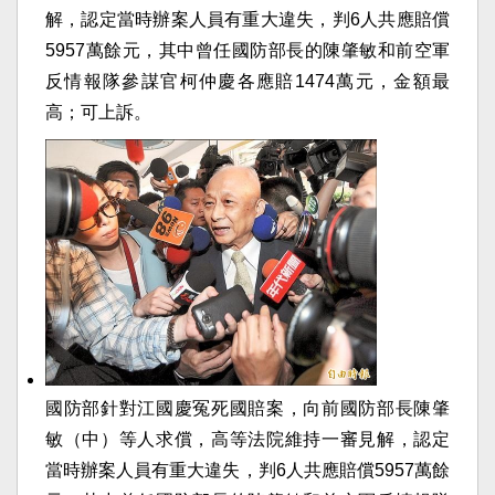
解，認定當時辦案人員有重大違失，判6人共應賠償
5957萬餘元，其中曾任國防部長的陳肇敏和前空軍
反情報隊參謀官柯仲慶各應賠1474萬元，金額最
高；可上訴。
國防部針對江國慶冤死國賠案，向前國防部長陳肇
敏（中）等人求償，高等法院維持一審見解，認定
當時辦案人員有重大違失，判6人共應賠償5957萬餘