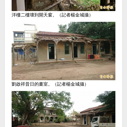
洋樓二樓壞到開天窗。（記者楊金城攝）
劉啟祥昔日的畫室。（記者楊金城攝）