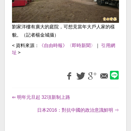
劉家洋樓有廣大的庭院，可想見當年大戶人家的樣
貌。（記者楊金城攝）
< 資料來源：
《自由時報》〈即時新聞〉
｜
引用網
址
>
⇐ 明年元旦起 32項新制上路
日本2016：對抗中國的政治意識鮮明 ⇒