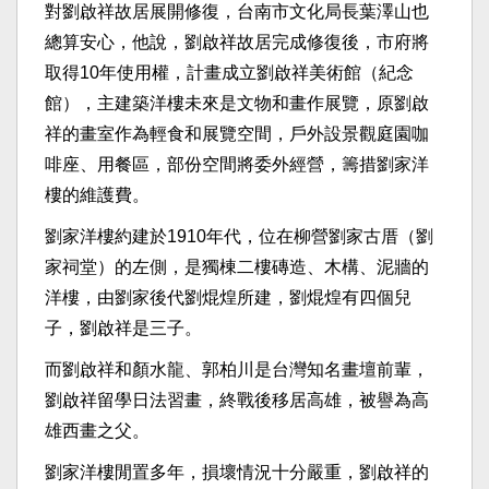
對劉啟祥故居展開修復，台南市文化局長葉澤山也
總算安心，他說，劉啟祥故居完成修復後，市府將
取得10年使用權，計畫成立劉啟祥美術館（紀念
館），主建築洋樓未來是文物和畫作展覽，原劉啟
祥的畫室作為輕食和展覽空間，戶外設景觀庭園咖
啡座、用餐區，部份空間將委外經營，籌措劉家洋
樓的維護費。
劉家洋樓約建於1910年代，位在柳營劉家古厝（劉
家祠堂）的左側，是獨棟二樓磚造、木構、泥牆的
洋樓，由劉家後代劉焜煌所建，劉焜煌有四個兒
子，劉啟祥是三子。
而劉啟祥和顏水龍、郭柏川是台灣知名畫壇前輩，
劉啟祥留學日法習畫，終戰後移居高雄，被譽為高
雄西畫之父。
劉家洋樓閒置多年，損壞情況十分嚴重，劉啟祥的