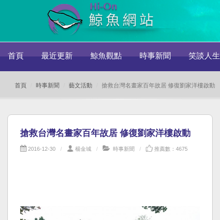
首頁
最近更新
鯨魚觀點
時事新聞
笑談人生
首頁
時事新聞
藝文活動
搶救台灣名畫家百年故居 修復劉家洋樓啟動
搶救台灣名畫家百年故居 修復劉家洋樓啟動
2016-12-30
楊金城
時事新聞
推薦數：4675