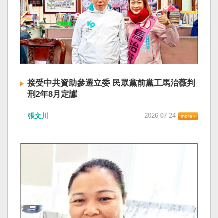
接受中共資助參選立委 民眾黨前黨工馬治薇判
刑2年8月定讞
張文川
2026-07-24