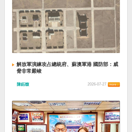
解放軍演練攻占總統府、蘇澳軍港 國防部：威
脅非常嚴峻
陳鈺馥
2026-07-27