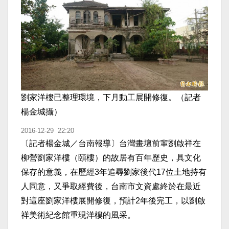
劉家洋樓已整理環境，下月動工展開修復。（記者
楊金城攝）
2016-12-29 22:20
〔記者楊金城／台南報導〕台灣畫壇前輩劉啟祥在
柳營劉家洋樓（頤樓）的故居有百年歷史，具文化
保存的意義，在歷經3年追尋劉家後代17位土地持有
人同意，又爭取經費後，台南市文資處終於在最近
對這座劉家洋樓展開修復，預計2年後完工，以劉啟
祥美術紀念館重現洋樓的風采。