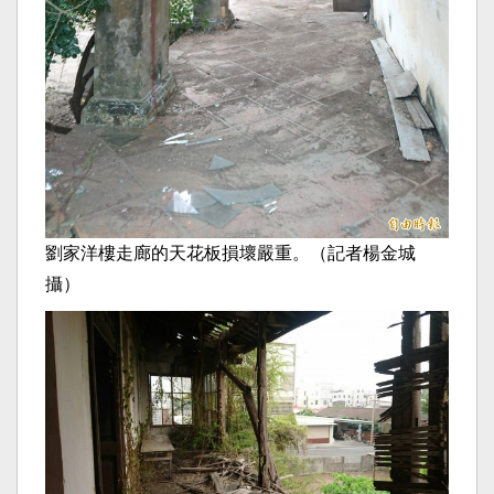
劉家洋樓走廊的天花板損壞嚴重。（記者楊金城
攝）