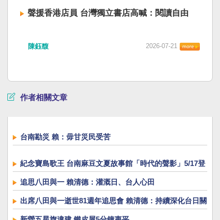
聲援香港店員 台灣獨立書店高喊：閱讀自由
陳鈺馥
2026-07-21
作者相關文章
台南勘災 賴：毋甘災民受苦
紀念寶島歌王 台南麻豆文夏故事館「時代的聲影」5/17登
場
追思八田與一 賴清德：灌溉日、台人心田
出席八田與一逝世81週年追思會 賴清德：持續深化台日關
係
新營五星旗違建 鐵皮屋5分鐘夷平