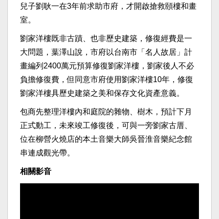
兒子劉耿一在3年前求助市府，才開啟搶救頤樓和畫
室。
劉家洋樓既非古蹟、也非歷史建築，修復經費是一
大問題，葉澤山說，市府以台南市「名人故居」計
畫編列2400萬元預算修復劉家洋樓，劉家後人不必
負擔修復費，但同意市府使用劉家洋樓10年，修復
劉家洋樓具歷史建築之美和保存文化資產意義。
包商先整理洋樓內和庭院的雜物、樹木，預計下月
正式動工，未來竣工修復後，可與一旁劉家古厝、
位在柳營火燒店的本土音樂大師吳晉淮音樂紀念館
串連成觀光帶。
相關影音