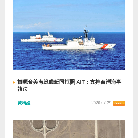
首曬台美海巡艦艇同框照 AIT：支持台灣海事
執法
黃靖媗
2026-07-29