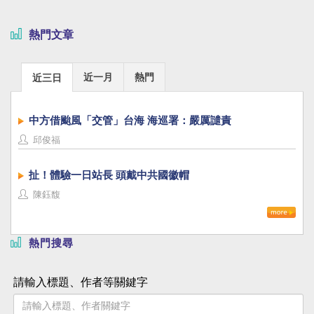
熱門文章
近一月
熱門
近三日
中方借颱風「交管」台海 海巡署：嚴厲譴責
邱俊福
扯！體驗一日站長 頭戴中共國徽帽
陳鈺馥
熱門搜尋
請輸入標題、作者等關鍵字