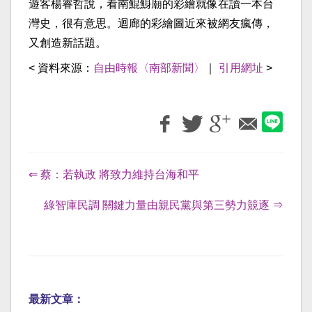
遊客楊睿哲說，看南鯤鯓廟的彩繪就像在讀一本台
灣史，很有意思。迴廊的彩繪圖近來被網友瘋傳，
又創造新話題。
< 資料來源：
自由時報〈南部新聞〉
｜
引用網址
>
⇐ 蔡：若執政 將致力維持台海和平
綠智庫民調 關鍵力量由親民黨與第三勢力競逐 ⇒
最新文章：