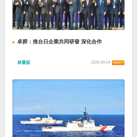
卓揆：推台日企業共同研發 深化合作
林薏茹
2026-08-04