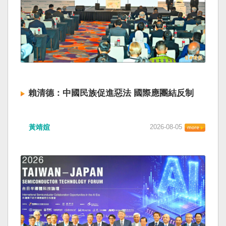
賴清德：中國民族促進惡法 國際應團結反制
黃靖媗
2026-08-05