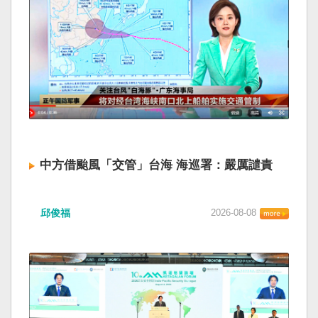
中方借颱風「交管」台海 海巡署：嚴厲譴責
邱俊福
2026-08-08