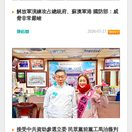
解放軍演練攻占總統府、蘇澳軍港 國防部：威
脅非常嚴峻
陳鈺馥
2026-07-27
接受中共資助參選立委 民眾黨前黨工馬治薇判