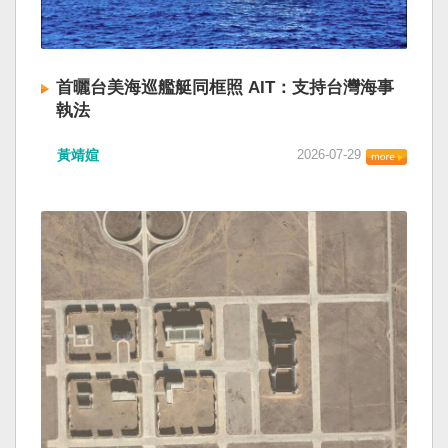
首曬台美海巡艦艇同框照 AIT：支持台灣海事
執法
黃靖媗
2026-07-29