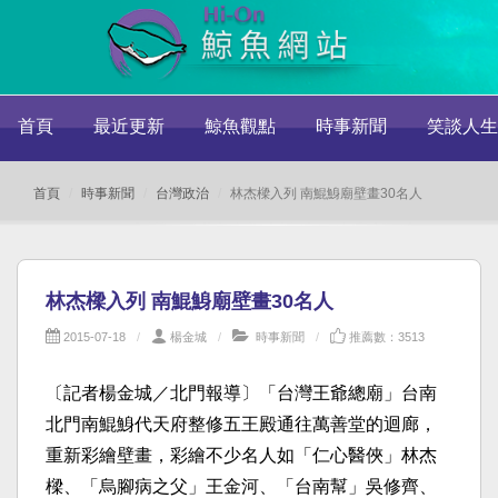
首頁
最近更新
鯨魚觀點
時事新聞
笑談人生
首頁
時事新聞
台灣政治
林杰樑入列 南鯤鯓廟壁畫30名人
林杰樑入列 南鯤鯓廟壁畫30名人
2015-07-18
楊金城
時事新聞
推薦數：3513
〔記者楊金城／北門報導〕「台灣王爺總廟」台南
北門南鯤鯓代天府整修五王殿通往萬善堂的迴廊，
重新彩繪壁畫，彩繪不少名人如「仁心醫俠」林杰
樑、「烏腳病之父」王金河、「台南幫」吳修齊、