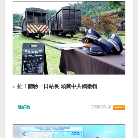
扯！體驗一日站長 頭戴中共國徽帽
陳鈺馥
2026-08-10