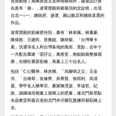
霄寶殿除了萬兩黃金玉旨牌很吸睛外，建築設計實
在真奇「廟」，凌霄寶殿前殿廟頂的交趾燒，出現
台北一○一、總統府、捷運、圓山飯店和總統直選的
作品。
凌霄寶殿的彩繪更特別，畫有「林來瘋」林書豪、
陳偉殷、王建民、曾雅妮、陳樹菊、「台灣畢卡
索」洪通等名人和台灣各地的風俗、景點，去年十
一月配合重建「囝仔公」萬善堂，南鯤鯓廟整修迴
廊，在樑柱重新彩繪，再畫上三十位名人。
包括「仁心醫俠」林杰樑、「烏腳病之父」王金
河、「台南幫」吳修齊、吳尊賢、侯雨利、高清
愿、學甲名人陳華宗、畫家陳澄波、李遠哲、紀
政、謝國城等都畫上迴廊上的壁畫，連北門新景點
水晶教堂和最古老的北門井仔腳瓦盤鹽田都彩繪上
去。