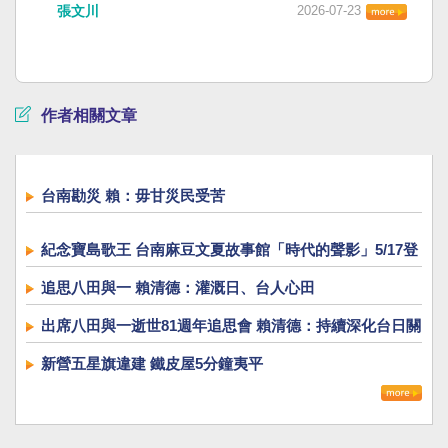
張文川
2026-07-23
作者相關文章
台南勘災 賴：毋甘災民受苦
紀念寶島歌王 台南麻豆文夏故事館「時代的聲影」5/17登
場
追思八田與一 賴清德：灌溉日、台人心田
出席八田與一逝世81週年追思會 賴清德：持續深化台日關
係
新營五星旗違建 鐵皮屋5分鐘夷平