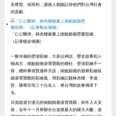
吳尊賢、侯雨利，讓後人都能記得他們對台灣社會
的貢獻。
「仁心醫俠」林杰樑被畫上南鯤鯓廟壁畫彩繪。
（記者楊金城攝）
一般寺廟的壁堵彩繪，大多以神話、歷史故事和人
物為主，南鯤鯓廟凌霄寶殿的樑柱、壁堵彩繪不一
樣，總幹事侯賢遜昨天說，南鯤鯓廟的迴廊彩繪延
續凌霄寶殿的彩繪風，用彩繪記錄林杰樑、李遠
哲、陳華宗等三十位名人，將台灣的故事傳承下
去。
斥資超過廿億元的南鯤鯓廟凌霄寶殿，前年入火安
座，去年十一月舉辦全台規模最大的羅天大醮，凌