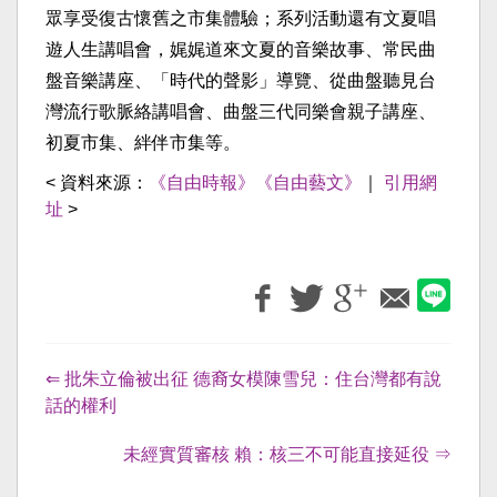
眾享受復古懷舊之市集體驗；系列活動還有文夏唱
遊人生講唱會，娓娓道來文夏的音樂故事、常民曲
盤音樂講座、「時代的聲影」導覽、從曲盤聽見台
灣流行歌脈絡講唱會、曲盤三代同樂會親子講座、
初夏市集、絆伴市集等。
< 資料來源：
《自由時報》《自由藝文》
｜
引用網
址
>
⇐ 批朱立倫被出征 德裔女模陳雪兒：住台灣都有說
話的權利
未經實質審核 賴：核三不可能直接延役 ⇒