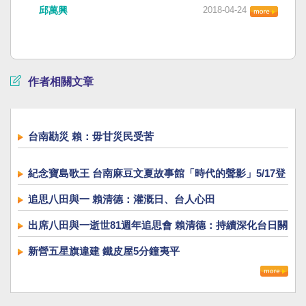
邱萬興
2018-04-24
作者相關文章
台南勘災 賴：毋甘災民受苦
紀念寶島歌王 台南麻豆文夏故事館「時代的聲影」5/17登
場
追思八田與一 賴清德：灌溉日、台人心田
出席八田與一逝世81週年追思會 賴清德：持續深化台日關
係
新營五星旗違建 鐵皮屋5分鐘夷平