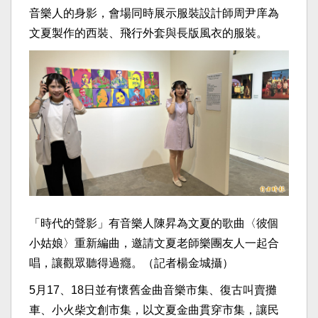
音樂人的身影，會場同時展示服裝設計師周尹庠為
文夏製作的西裝、飛行外套與長版風衣的服裝。
「時代的聲影」有音樂人陳昇為文夏的歌曲〈彼個
小姑娘〉重新編曲，邀請文夏老師樂團友人一起合
唱，讓觀眾聽得過癮。（記者楊金城攝）
5月17、18日並有懷舊金曲音樂市集、復古叫
賣攤
車、小火柴文創市集，以文夏金曲貫穿市集，讓民