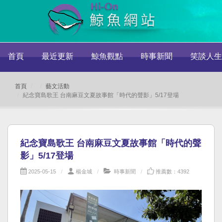
首頁
最近更新
鯨魚觀點
時事新聞
笑談人生
首頁
藝文活動
紀念寶島歌王 台南麻豆文夏故事館「時代的聲影」5/17登場
紀念寶島歌王 台南麻豆文夏故事館「時代的聲
影」5/17登場
2025-05-15
楊金城
時事新聞
推薦數：4392