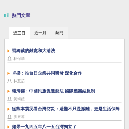
熱門文章
近一月
熱門
近三日
習獨裁的難處和大清洗
林保華
卓揆：推台日企業共同研發 深化合作
林薏茹
賴清德：中國民族促進惡法 國際應團結反制
黃靖媗
從熊本震災看台灣防災：避難不只是撤離，更是生活保障
洪昱睿
如果一九四五年八一五台灣獨立了