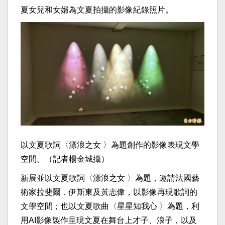
夏女兒和女婿為文夏拍攝的影像紀錄照片。
以文夏歌詞〈漂浪之女 〉為題創作的影像表現文學
空間。（記者楊金城攝）
新展並以文夏歌詞〈漂浪之女 〉為題，邀請法國藝
術家拉斐爾．伊斯東及黃志偉，以影像再現歌詞的
文學空間；也以文夏歌曲〈星星知我心 〉為題，利
用AI影像製作呈現文夏在舞台上才子、浪子，以及