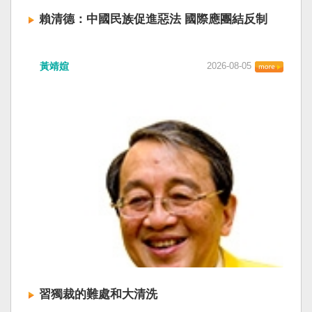
賴清德：中國民族促進惡法 國際應團結反制
賴清德總統昨於凱達格蘭論壇致詞表示，中國
黃靖媗
2026-08-05
「民族團結進步促進法」對各國人民進行政治審
查，國際社會應團結反制。（記者田裕華攝） 中
國七月一日起實施「民族團結進步促進法」，總
統賴清德昨日於凱達格蘭論壇致詞表示，中國的
「民促法」不僅侵害台灣主權，更透過跨國鎮
壓，對世界各國人民進行政治審查、製造寒蟬效
應，是國際社會應該團結反制的惡法；台灣不會
接受統戰滲透和紅色恐怖、不會坐視中國將壓迫
黑手伸進台灣，或任何自由國家與地區。 不會坐
視北京黑手伸進台灣 賴清德指出，中國上個月不
顧國際反對，實施「民族團結進步促進法」，
「對中政策跨國議會聯盟」（IPAC）隨即發表聲
明，譴責嚴重違反基本人權。他感謝IPAC日本共
同主席中谷元、IPAC執行主任裴倫德昨以行動再
次彰顯這份聲明的立場，很榮幸代表台灣人民接
習獨裁的難處和大清洗
受IPAC的聲明，台灣會給予堅定的支持，共同捍