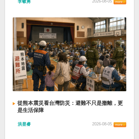
李敏勇
2026-08-05
的歷史就不會有中國國民黨，也不會捲入迄今仍
小』服務保障」，社會保險系統也出了問題。 後
德說，台灣是民主自由的燈塔，也是印太和平的
糾纏未解的中國困境。中華民國早就完全被中華
段有一句「推動各級領導幹部以更加昂揚向上的
重要基石，即使威權主義威脅及全球新興挑戰不
人民共和國接續了，中國是中國，台灣是台灣。
精氣神，不斷創造高質量發展新業績」。不懂什
斷，台灣有堅定的意志，確保民主燈塔永明，自
兩岸已有正常外交，中國也可致力提升國民福
麼是「精氣神」，還以為是假文件，是新時代習
由基石永固。
祉。 如果一九四五年八一五台灣獨立了，就像二
近平思想嗎？ 最後一句是「會議還研究了其他事
戰後許多殖民地選擇獨立，成為杭廷頓第二波民
項。」這是每次外媒最感興趣的問題，那就是人
主化的歷史。獨立的台灣會像脫離日本殖民的韓
事問題。港媒大做文章，排查二十屆中央委員清
國，八一五這一天成為獨立紀念日及光復節。不
洗了多少人？這為習近平的進一步獨裁和二十一
同於有國家歷史的朝鮮，台灣是新興國家，開展
大續任鋪平道路。據統計，過去一年，已有十九
自己國家的歷史。台灣沒有像朝鮮的左右路線競
名中央委員被官方宣布落馬或罷免全國人大代表
逐政權，造成內戰形成南韓、北朝分裂國家的歷
職務。另外還有「失蹤」者。總共接近三十人。
史。或許會有左右路線政黨，形塑台灣的國家之
領銜的是兩名政治局委員：軍委副主席張又俠與
路。 如果一九四五年八一五台灣獨立了，一九四
新疆黨委書記馬興瑞。 軍方還有原中央軍委副主
九年中華人民共和國革命推翻中華民國，中國國
席何衛東、原軍委委員兼聯合參謀部參謀長劉振
民黨蔣介石政權只能選擇海南島，國共競鬥的歷
立、原軍委政治工作部主任苗華、前信息支援部
從熊本震災看台灣防災：避難不只是撤離，更
史就會是另一種局面，與台灣無關。台灣沒有中
隊政委李偉、前陸軍司令員李橋、前中央軍委裝
是生活保障
國問題，中國也沒有台灣問題。台灣與中國也不
備發展部部長許學強、前西部戰區政委李鳳彪、
此次日本熊本發生大地震後，除了建築損害、救
至於陳兵海峽兩岸，戰爭的陰影籠罩。 如果一九
前空軍政委郭普校、前東部戰區政委劉青松、前
洪昱睿
2026-08-05
援速度與災後重建受到關注，避難所管理也成為
四五年八一五台灣獨立了，台灣會成為東亞漢字
南部戰區司令員吳亞男、前南部戰區政委王文
重要議題。尤其在炎熱季節，部分避難場所因設
文化圈一個不屬於中國的新興國家。台灣或許像
全、前西部戰區司令員汪海江、前北部戰區司令