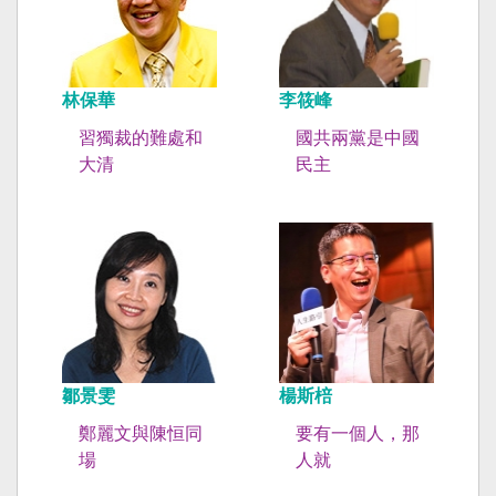
林保華
李筱峰
習獨裁的難處和
國共兩黨是中國
大清
民主
鄒景雯
楊斯棓
鄭麗文與陳恒同
要有一個人，那
場
人就