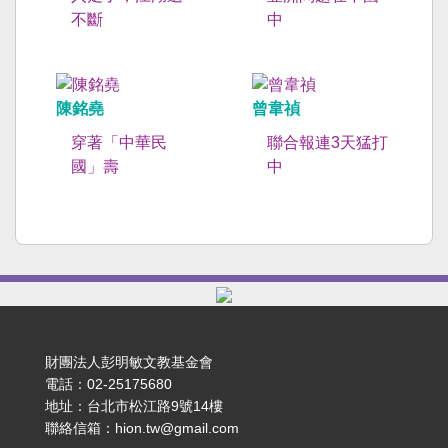
不斷
中
陳銘堯
曾韋禎
穿著「中華民
聯合報連3天猛打
國」壽
中
財團法人彭明敏文教基金會
電話：02-25175680
地址：台北市松江路9號14樓
聯絡信箱：hion.tw@gmail.com