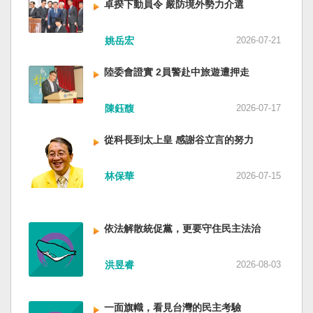
卓揆下動員令 嚴防境外勢力介選
姚岳宏
2026-07-21
陸委會證實 2員警赴中旅遊遭押走
陳鈺馥
2026-07-17
從科長到太上皇 感謝谷立言的努力
林保華
2026-07-15
依法解散統促黨，更要守住民主法治
洪昱睿
2026-08-03
一面旗幟，看見台灣的民主考驗