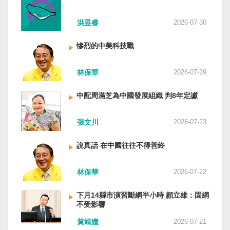
洪昱睿
2026-07-30
慘烈的中美科技戰
林保華
2026-07-29
中配周滿芝為中國發展組織 判8年定讞
張文川
2026-07-23
說真話 在中國往往不得善終
林保華
2026-07-22
下月14縣市演習斷網半小時 顧立雄：固網
不受影響
黃靖媗
2026-07-21