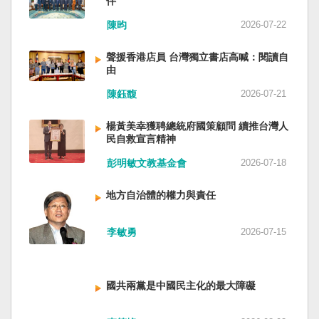
伴
與日本都會投入軍事力量協助救援。國軍與日本
家。 一九四五年八一五，台灣人在祖國的迷惘與
陳昀
2026-07-22
自衛隊在大型災害時能提供人力、運輸、工程與
迷障中做了錯誤的選擇，不只造成台灣集體命運
後勤支援。 然而，最初承擔救援工作的仍是消
的坎坷挫折，也影響中國的國家分裂。民主化後
聲援香港店員 台灣獨立書店高喊：閱讀自
防、搜救與緊急醫療體系；地方政府負責整體應
的台灣，要走向新歷史，珍惜台灣自己的條件，
由
變與資源調度，警察則協助交通管制、秩序維護
好好建構我們尚未正常化的國家。台灣是小而
與災區管理。真正成熟的防災制度，需要的是整
美、豐裕而堅強，在太平洋西南海域，一個閃亮
陳鈺馥
2026-07-21
體社會韌性，而非只等待外部力量投入。 日本長
的國家。 中國啊！請獨立於台灣之外吧！如果在
期推動全民防災教育與社區演練，值得台灣參
意收拾「中華民國」這個你們立鑄為繼承之國碑
楊黃美幸獲聘總統府國策顧問 續推台灣人
考。但學習日本並非照搬制度，而是思考如何建
銘的國號，台灣也會尊重歷史，對殘餘中國做歷
民自救宣言精神
立符合台灣社會條件的防災文化。 防災的目的，
史的了結，寫下句點。生活在台灣的人們應共同
彭明敏文教基金會
2026-07-18
不只是讓人民在災害中生存下來，更是在災害發
起造一個對「中國」不構成侵權的新國家，開啟
生後，仍能維持基本尊嚴與生活品質。真正成熟
歷史的新樂章。歷史不會重來，但提供教訓。
地方自治體的權力與責任
的防災制度，不是要求人民只能服從撤離命令，
（作者是詩人）
而是讓人民相信：當他們離開家園時，公共制度
會接住他們。
李敏勇
2026-07-15
國共兩黨是中國民主化的最大障礙