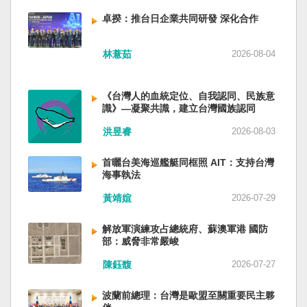
備限制，難以提供舒適的生活環境。 這提醒了同
新加坡一樣，通行漢字中文華語，也留下日本
員黃銘、前中部戰區政委徐德清、前國防大學政
樣位於地震頻繁區域的台灣，防災工作不能只關
語，一如新加坡留下英文，本土原有的福佬話、
卓揆：推台日企業共同研發 深化合作
委鍾紹軍等。 黨政系統部分，前廣西政府主席藍
注災害發生後如何救援，更要思考受災者如何在
客家話、原住民各族語也不會被壓迫。 如果一九
天立、前內蒙古政府主席王莉霞、前中國證監會
避難期間獲得安全且有尊嚴的生活。 台灣多年來
四五年八一五台灣獨立了，台灣早已是聯合國會
主席易會滿、前內蒙古黨委書記孫紹騁、前浙江
林薏茹
2026-08-04
累積不少災害應變經驗，但每當重大災害發生，
員國，也不至於迄今仍以國體不明的身分爭取加
省委書記易煉紅、前應急管理部部長王祥喜、前
仍會面臨一項現實挑戰：部分民眾，尤其高齡
入聯合國。當然不會捲入國內戰後兩個中國的鬥
重慶市長胡衡華等。前中聯部部長劉建超、前工
者，即使面臨撤離要求，也不願離開自己的家
爭。當然也沒有以反共為名、行專政之實的卅八
《台灣人的血統定位、自我認同、民族意
信部部長金壯龍、前中央軍民融合辦常務副主任
園，讓第一線執行撤離工作的公務人員承受壓
年戒嚴讓許多政治受難者的母親長期在黑夜哭
識》—凝聚共識，建立台灣國族認同
雷凡培，都是被不正常免職。 最新的河北黨書記
力。 表面上看，這似乎是防災意識不足；但更深
泣。 如果一九四五年八一五台灣獨立了，台灣早
倪岳峰「另有任用」，應該是與德國之聲與紐約
洪昱睿
2026-08-03
層的問題是，我們是否建立了一套讓人民願意避
已民主化，不必有長期戒嚴體制的壓迫，也沒有
時報披露張家口對海外人士動態控制平台被登錄
難、相信避難的制度？ 對許多高齡者而言，家不
隨中國國民黨從中國流亡到台灣形成的流亡殖民
有關。 這些大清洗是反映習近平的穩定還是不
首曬台美海巡艦艇同框照 AIT：支持台灣
只是住所，更是多年生活累積的情感依靠。離開
群落留下來的遺民問題。漢字文化圈的國家台灣
安？ （作者林保華為資深時事評論員）
海事執法
熟悉環境，本身就是重大心理挑戰。如果避難場
會傳承更多日本留下來的風貌，如果吸引中國人
所只是學校體育館或公共禮堂，提供基本收容功
黃靖媗
2026-07-29
來台也是中國僑民或台灣新住民、新國民，而不
能，卻缺乏降溫設備、醫療照護、隱私空間與生
是什麼外省人。 如果一九四五年八一五台灣獨立
活便利性，民眾自然可能對撤離有所抗拒。 因
了，台灣早就是一個小而美的民主國家，不必在
解放軍演練攻占總統府、蘇澳軍港 國防
部：威脅非常嚴峻
此，現代防災不能只是「把人帶離危險區域」，
國民養成過程的教育被教導成一個虛構的大國，
而要建立讓人民相信「離開家後仍能受到妥善照
也不會有見證二二八事件的美國副領事葛超智
陳鈺馥
2026-07-27
顧」的制度。避難所應考量高齡者、幼兒與身心
（G. Kerr）《被出賣的台灣》這本書。台灣是三
障礙者等需求，包括降溫設備、電力備援、醫療
萬六千多平方公里的美麗島嶼群落，中央山脈南
波蘭前總理：台灣是歐盟至關重要民主夥
支援與基本生活品質。 在重大災害應變中，台灣
北相連，四面海域環抱，是島嶼國度不是大陸國