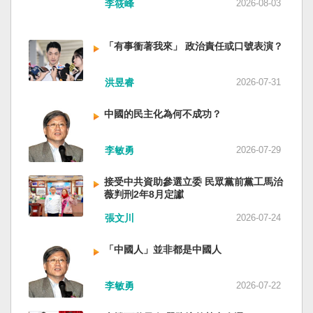
李筱峰
2026-08-03
「有事衝著我來」 政治責任或口號表演？
洪昱睿
2026-07-31
中國的民主化為何不成功？
李敏勇
2026-07-29
接受中共資助參選立委 民眾黨前黨工馬治
薇判刑2年8月定讞
張文川
2026-07-24
「中國人」並非都是中國人
李敏勇
2026-07-22