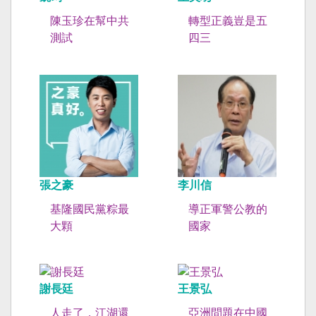
陳玉珍在幫中共
轉型正義豈是五
測試
四三
張之豪
李川信
基隆國民黨粽最
導正軍警公教的
大顆
國家
謝長廷
王景弘
人走了，江湖還
亞洲問題在中國