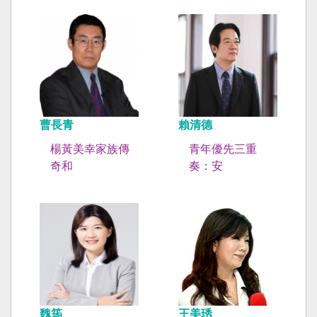
曹長青
賴清德
楊黃美幸家族傳
青年優先三重
奇和
奏：安
魏筠
王美琇