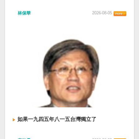
衛全球民主法治。 賴清德強調，中國的「民促
中共在七月卅日政治局會議上，決定十月召開五
法」不僅侵害台灣主權、迫害宗教與少數族群，
林保華
2026-08-05
中全會。本來以為在七月上海的AI全球大會以
更透過跨國鎮壓手段，對世界各國人民進行政治
後，習近平會乘勝追擊，豈料會議對AI突然非常
審查、製造寒蟬效應，是一部國際社會應該團結
低調，僅僅只有一段話，往常喜歡用的「鑄牢」
反制的惡法。 提醒各國「紅色恐怖正在世界蔓
不見了，改為「加快、加強」。從奇技淫巧改為
延」 賴清德表示，面對中國威權主義不斷擴張，
「適應不同群體消費需求擴大優質供給」。顯然
紅色恐怖正在世界各地蔓延，今年論壇主題聚焦
七月中國官方的經濟數字，製造業採購經理人指
討論全球的民主韌性、灰帶侵擾的因應聯防，以
數PMI，由六月的五十．三％大幅滑落至四十九．
及非紅供應鏈的重塑，更加反映出台灣在國際社
二％，不僅低於預估的五十．一％，更一舉跌破
會中的角色定位，以及期許台灣能承擔的國際責
五十％榮枯線，加上非製造業和綜合PMI產出指數
任。 賴清德表示，當今台灣的民主成就受到國際
三大核心指標同步跌穿榮枯線，習近平的梭哈
的肯定，面對中國「民促法」的威脅，台灣不會
（孤注一擲）失敗，在會議文件上不得不兩處承
接受統戰滲透和紅色恐怖、不會坐視中國將壓迫
認「困難」。 一處是「有效應對各種外部衝擊和
黑手伸進台灣，或任何自由國家與地區。 賴清德
內部困難」，後面提及「要高度重視經濟運行中
強調，台灣會以行動積極響應，落實「集體防
的困難挑戰」。其後各段落所說的例如公平競
禦、責任分擔」，並將持續提升國防力量、強化
爭、就業、三農、天災等都是。而「常態化解決
全社會防衛韌性，增進國際合作，凝聚最大的力
企業帳款拖欠問題」，更暴露企業之間拖欠已經
量，確保印太區域的和平穩定；台灣也將善用
如果一九四五年八一五台灣獨立了
是常態化。近三十年前的「三角債」是不是復活
AI、半導體、資通訊等高科技產業優勢，串聯民
了？企業發薪給員工當然也拖欠。 另外有兩處提
主夥伴，一起打造「非紅供應鏈」，來強化經濟
如果一九四五年八一五台灣獨立了， 二戰後台灣
到「兜牢基層『三保』底線」和「抓好『一老一
韌性，讓彼此的國家更安全更繁榮。 最後，賴清