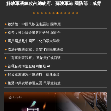
接受中共資助參選立委 民眾黨前黨工馬治薇判刑2
年8月定讞
賴清德：中國民族促進惡法 國際應
卓揆：推台日企業共同研發 深化合
國共兩黨是中國民主化的最大障礙
依法解散統促黨，更要守住民主法治
「有事衝著我來」 政治責任或口號
首曬台美海巡艦艇同框照 AIT：
解放軍演練攻占總統府、蘇澳軍港
接受中共資助參選立委 民眾黨前黨