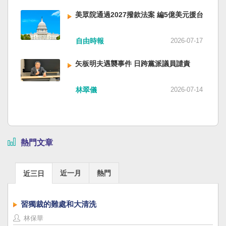
美眾院通過2027撥款法案 編5億美元援台
自由時報
2026-07-17
矢板明夫遇襲事件 日跨黨派議員譴責
林翠儀
2026-07-14
熱門文章
近一月
熱門
近三日
習獨裁的難處和大清洗
林保華