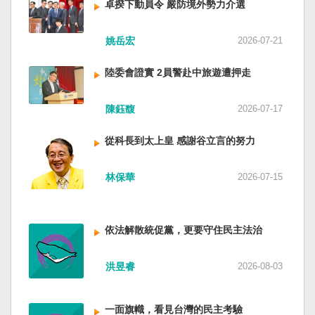
卓揆下動員令 嚴防境外勢力介選
姚岳宏
2026-07-21
陸委會證實 2員警赴中旅遊遭押走
陳鈺馥
2026-07-17
從科長到太上皇 感謝谷立言的努力
林保華
2026-07-15
依法解散統促黨，更要守住民主法治
洪昱睿
2026-08-03
一面旗幟，看見台灣的民主考驗