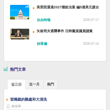
美眾院通過2027撥款法案 編5億美元援台
自由時報
2026-07-17
矢板明夫遇襲事件 日跨黨派議員譴責
林翠儀
2026-07-14
熱門文章
近一月
熱門
近三日
習獨裁的難處和大清洗
林保華