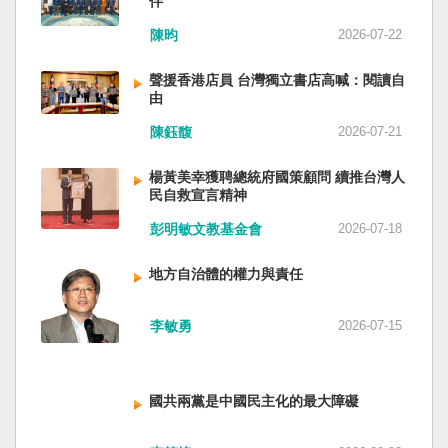
伴
與日本都會投入軍事力量協助救援。國軍與日本
家。 一九四五年八一五，台灣人在祖國的迷惘與
陳昀
2026-07-22
自衛隊在大型災害時能提供人力、運輸、工程與
迷障中做了錯誤的選擇，不只造成台灣集體命運
後勤支援。 然而，最初承擔救援工作的仍是消
的坎坷挫折，也影響中國的國家分裂。民主化後
聲援香港店員 台灣獨立書店高喊：閱讀自
防、搜救與緊急醫療體系；地方政府負責整體應
的台灣，要走向新歷史，珍惜台灣自己的條件，
由
變與資源調度，警察則協助交通管制、秩序維護
好好建構我們尚未正常化的國家。台灣是小而
與災區管理。真正成熟的防災制度，需要的是整
美、豐裕而堅強，在太平洋西南海域，一個閃亮
陳鈺馥
2026-07-21
體社會韌性，而非只等待外部力量投入。 日本長
的國家。 中國啊！請獨立於台灣之外吧！如果在
期推動全民防災教育與社區演練，值得台灣參
意收拾「中華民國」這個你們立鑄為繼承之國碑
楊黃美幸獲聘總統府國策顧問 續推台灣人
考。但學習日本並非照搬制度，而是思考如何建
銘的國號，台灣也會尊重歷史，對殘餘中國做歷
民自救宣言精神
立符合台灣社會條件的防災文化。 防災的目的，
史的了結，寫下句點。生活在台灣的人們應共同
彭明敏文教基金會
2026-07-18
不只是讓人民在災害中生存下來，更是在災害發
起造一個對「中國」不構成侵權的新國家，開啟
生後，仍能維持基本尊嚴與生活品質。真正成熟
歷史的新樂章。歷史不會重來，但提供教訓。
地方自治體的權力與責任
的防災制度，不是要求人民只能服從撤離命令，
（作者是詩人）
而是讓人民相信：當他們離開家園時，公共制度
會接住他們。
李敏勇
2026-07-15
國共兩黨是中國民主化的最大障礙