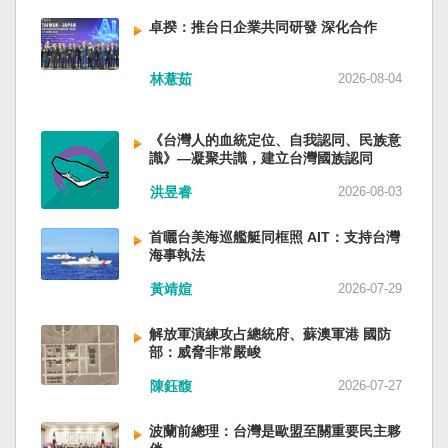
備限制，難以提供舒適的生活環境。 這提醒了同
新加坡一樣，通行漢字中文華語，也留下日本
員黃銘、前中部戰區政委徐德清、前國防大學政
樣位於地震頻繁區域的台灣，防災工作不能只關
語，一如新加坡留下英文，本土原有的福佬話、
卓揆：推台日企業共同研發 深化合作
委鍾紹軍等。 黨政系統部分，前廣西政府主席藍
注災害發生後如何救援，更要思考受災者如何在
客家話、原住民各族語也不會被壓迫。 如果一九
天立、前內蒙古政府主席王莉霞、前中國證監會
避難期間獲得安全且有尊嚴的生活。 台灣多年來
四五年八一五台灣獨立了，台灣早已是聯合國會
主席易會滿、前內蒙古黨委書記孫紹騁、前浙江
林薏茹
2026-08-04
累積不少災害應變經驗，但每當重大災害發生，
員國，也不至於迄今仍以國體不明的身分爭取加
省委書記易煉紅、前應急管理部部長王祥喜、前
仍會面臨一項現實挑戰：部分民眾，尤其高齡
入聯合國。當然不會捲入國內戰後兩個中國的鬥
重慶市長胡衡華等。前中聯部部長劉建超、前工
者，即使面臨撤離要求，也不願離開自己的家
爭。當然也沒有以反共為名、行專政之實的卅八
《台灣人的血統定位、自我認同、民族意
信部部長金壯龍、前中央軍民融合辦常務副主任
園，讓第一線執行撤離工作的公務人員承受壓
年戒嚴讓許多政治受難者的母親長期在黑夜哭
識》—凝聚共識，建立台灣國族認同
雷凡培，都是被不正常免職。 最新的河北黨書記
力。 表面上看，這似乎是防災意識不足；但更深
泣。 如果一九四五年八一五台灣獨立了，台灣早
倪岳峰「另有任用」，應該是與德國之聲與紐約
洪昱睿
2026-08-03
層的問題是，我們是否建立了一套讓人民願意避
已民主化，不必有長期戒嚴體制的壓迫，也沒有
時報披露張家口對海外人士動態控制平台被登錄
難、相信避難的制度？ 對許多高齡者而言，家不
隨中國國民黨從中國流亡到台灣形成的流亡殖民
有關。 這些大清洗是反映習近平的穩定還是不
首曬台美海巡艦艇同框照 AIT：支持台灣
只是住所，更是多年生活累積的情感依靠。離開
群落留下來的遺民問題。漢字文化圈的國家台灣
安？ （作者林保華為資深時事評論員）
海事執法
熟悉環境，本身就是重大心理挑戰。如果避難場
會傳承更多日本留下來的風貌，如果吸引中國人
所只是學校體育館或公共禮堂，提供基本收容功
黃靖媗
2026-07-29
來台也是中國僑民或台灣新住民、新國民，而不
能，卻缺乏降溫設備、醫療照護、隱私空間與生
是什麼外省人。 如果一九四五年八一五台灣獨立
活便利性，民眾自然可能對撤離有所抗拒。 因
了，台灣早就是一個小而美的民主國家，不必在
解放軍演練攻占總統府、蘇澳軍港 國防
部：威脅非常嚴峻
此，現代防災不能只是「把人帶離危險區域」，
國民養成過程的教育被教導成一個虛構的大國，
而要建立讓人民相信「離開家後仍能受到妥善照
也不會有見證二二八事件的美國副領事葛超智
陳鈺馥
2026-07-27
顧」的制度。避難所應考量高齡者、幼兒與身心
（G. Kerr）《被出賣的台灣》這本書。台灣是三
障礙者等需求，包括降溫設備、電力備援、醫療
萬六千多平方公里的美麗島嶼群落，中央山脈南
波蘭前總理：台灣是歐盟至關重要民主夥
支援與基本生活品質。 在重大災害應變中，台灣
北相連，四面海域環抱，是島嶼國度不是大陸國