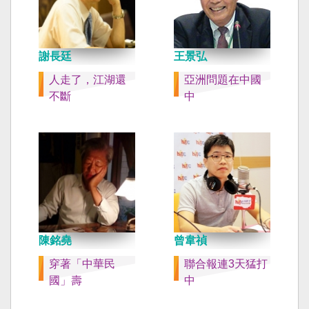
謝長廷
王景弘
人走了，江湖還
亞洲問題在中國
不斷
中
陳銘堯
曾韋禎
穿著「中華民
聯合報連3天猛打
國」壽
中