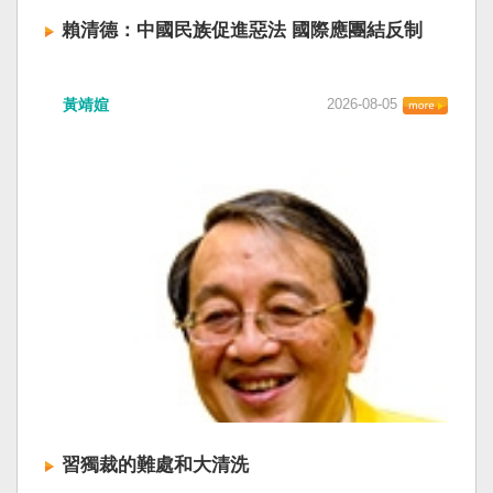
賴清德：中國民族促進惡法 國際應團結反制
賴清德總統昨於凱達格蘭論壇致詞表示，中國
黃靖媗
2026-08-05
「民族團結進步促進法」對各國人民進行政治審
查，國際社會應團結反制。（記者田裕華攝） 中
國七月一日起實施「民族團結進步促進法」，總
統賴清德昨日於凱達格蘭論壇致詞表示，中國的
「民促法」不僅侵害台灣主權，更透過跨國鎮
壓，對世界各國人民進行政治審查、製造寒蟬效
應，是國際社會應該團結反制的惡法；台灣不會
接受統戰滲透和紅色恐怖、不會坐視中國將壓迫
黑手伸進台灣，或任何自由國家與地區。 不會坐
視北京黑手伸進台灣 賴清德指出，中國上個月不
顧國際反對，實施「民族團結進步促進法」，
「對中政策跨國議會聯盟」（IPAC）隨即發表聲
明，譴責嚴重違反基本人權。他感謝IPAC日本共
同主席中谷元、IPAC執行主任裴倫德昨以行動再
次彰顯這份聲明的立場，很榮幸代表台灣人民接
習獨裁的難處和大清洗
受IPAC的聲明，台灣會給予堅定的支持，共同捍