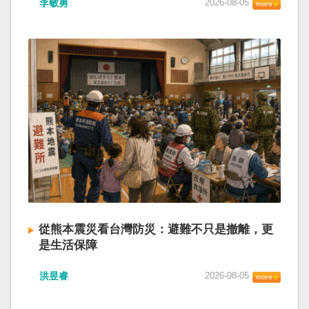
李敏勇
2026-08-05
的歷史就不會有中國國民黨，也不會捲入迄今仍
小』服務保障」，社會保險系統也出了問題。 後
德說，台灣是民主自由的燈塔，也是印太和平的
糾纏未解的中國困境。中華民國早就完全被中華
段有一句「推動各級領導幹部以更加昂揚向上的
重要基石，即使威權主義威脅及全球新興挑戰不
人民共和國接續了，中國是中國，台灣是台灣。
精氣神，不斷創造高質量發展新業績」。不懂什
斷，台灣有堅定的意志，確保民主燈塔永明，自
兩岸已有正常外交，中國也可致力提升國民福
麼是「精氣神」，還以為是假文件，是新時代習
由基石永固。
祉。 如果一九四五年八一五台灣獨立了，就像二
近平思想嗎？ 最後一句是「會議還研究了其他事
戰後許多殖民地選擇獨立，成為杭廷頓第二波民
項。」這是每次外媒最感興趣的問題，那就是人
主化的歷史。獨立的台灣會像脫離日本殖民的韓
事問題。港媒大做文章，排查二十屆中央委員清
國，八一五這一天成為獨立紀念日及光復節。不
洗了多少人？這為習近平的進一步獨裁和二十一
同於有國家歷史的朝鮮，台灣是新興國家，開展
大續任鋪平道路。據統計，過去一年，已有十九
自己國家的歷史。台灣沒有像朝鮮的左右路線競
名中央委員被官方宣布落馬或罷免全國人大代表
逐政權，造成內戰形成南韓、北朝分裂國家的歷
職務。另外還有「失蹤」者。總共接近三十人。
史。或許會有左右路線政黨，形塑台灣的國家之
領銜的是兩名政治局委員：軍委副主席張又俠與
路。 如果一九四五年八一五台灣獨立了，一九四
新疆黨委書記馬興瑞。 軍方還有原中央軍委副主
九年中華人民共和國革命推翻中華民國，中國國
席何衛東、原軍委委員兼聯合參謀部參謀長劉振
民黨蔣介石政權只能選擇海南島，國共競鬥的歷
立、原軍委政治工作部主任苗華、前信息支援部
從熊本震災看台灣防災：避難不只是撤離，更
史就會是另一種局面，與台灣無關。台灣沒有中
隊政委李偉、前陸軍司令員李橋、前中央軍委裝
是生活保障
國問題，中國也沒有台灣問題。台灣與中國也不
備發展部部長許學強、前西部戰區政委李鳳彪、
此次日本熊本發生大地震後，除了建築損害、救
至於陳兵海峽兩岸，戰爭的陰影籠罩。 如果一九
前空軍政委郭普校、前東部戰區政委劉青松、前
洪昱睿
2026-08-05
援速度與災後重建受到關注，避難所管理也成為
四五年八一五台灣獨立了，台灣會成為東亞漢字
南部戰區司令員吳亞男、前南部戰區政委王文
重要議題。尤其在炎熱季節，部分避難場所因設
文化圈一個不屬於中國的新興國家。台灣或許像
全、前西部戰區司令員汪海江、前北部戰區司令