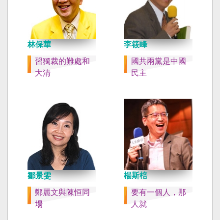
林保華
李筱峰
習獨裁的難處和
國共兩黨是中國
大清
民主
鄒景雯
楊斯棓
鄭麗文與陳恒同
要有一個人，那
場
人就