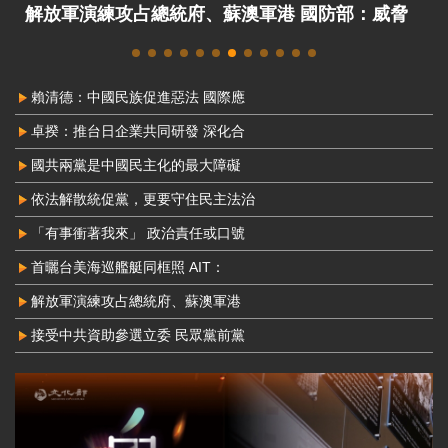
接受中共資助參選立委 民眾黨前黨工馬治薇判刑2
年8月定讞
賴清德：中國民族促進惡法 國際應
卓揆：推台日企業共同研發 深化合
國共兩黨是中國民主化的最大障礙
依法解散統促黨，更要守住民主法治
「有事衝著我來」 政治責任或口號
首曬台美海巡艦艇同框照 AIT：
解放軍演練攻占總統府、蘇澳軍港
接受中共資助參選立委 民眾黨前黨