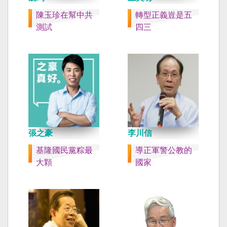
陳玉珍在幫中共
轉型正義豈是五
測試
四三
張之豪
李川信
基隆國民黨粽最
導正軍警公教的
大顆
國家