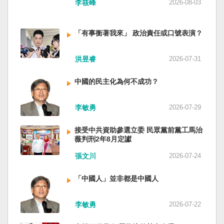
李筱峰
2026-08-03
「有事衝著我來」 政治責任或口號表演？
洪昱睿
2026-07-31
中國的民主化為何不成功？
李敏勇
2026-07-29
接受中共資助參選立委 民眾黨前黨工馬治
薇判刑2年8月定讞
張文川
2026-07-24
「中國人」並非都是中國人
李敏勇
2026-07-22