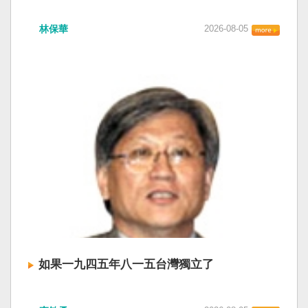
衛全球民主法治。 賴清德強調，中國的「民促
中共在七月卅日政治局會議上，決定十月召開五
法」不僅侵害台灣主權、迫害宗教與少數族群，
林保華
2026-08-05
中全會。本來以為在七月上海的AI全球大會以
更透過跨國鎮壓手段，對世界各國人民進行政治
後，習近平會乘勝追擊，豈料會議對AI突然非常
審查、製造寒蟬效應，是一部國際社會應該團結
低調，僅僅只有一段話，往常喜歡用的「鑄牢」
反制的惡法。 提醒各國「紅色恐怖正在世界蔓
不見了，改為「加快、加強」。從奇技淫巧改為
延」 賴清德表示，面對中國威權主義不斷擴張，
「適應不同群體消費需求擴大優質供給」。顯然
紅色恐怖正在世界各地蔓延，今年論壇主題聚焦
七月中國官方的經濟數字，製造業採購經理人指
討論全球的民主韌性、灰帶侵擾的因應聯防，以
數PMI，由六月的五十．三％大幅滑落至四十九．
及非紅供應鏈的重塑，更加反映出台灣在國際社
二％，不僅低於預估的五十．一％，更一舉跌破
會中的角色定位，以及期許台灣能承擔的國際責
五十％榮枯線，加上非製造業和綜合PMI產出指數
任。 賴清德表示，當今台灣的民主成就受到國際
三大核心指標同步跌穿榮枯線，習近平的梭哈
的肯定，面對中國「民促法」的威脅，台灣不會
（孤注一擲）失敗，在會議文件上不得不兩處承
接受統戰滲透和紅色恐怖、不會坐視中國將壓迫
認「困難」。 一處是「有效應對各種外部衝擊和
黑手伸進台灣，或任何自由國家與地區。 賴清德
內部困難」，後面提及「要高度重視經濟運行中
強調，台灣會以行動積極響應，落實「集體防
的困難挑戰」。其後各段落所說的例如公平競
禦、責任分擔」，並將持續提升國防力量、強化
爭、就業、三農、天災等都是。而「常態化解決
全社會防衛韌性，增進國際合作，凝聚最大的力
企業帳款拖欠問題」，更暴露企業之間拖欠已經
量，確保印太區域的和平穩定；台灣也將善用
如果一九四五年八一五台灣獨立了
是常態化。近三十年前的「三角債」是不是復活
AI、半導體、資通訊等高科技產業優勢，串聯民
了？企業發薪給員工當然也拖欠。 另外有兩處提
主夥伴，一起打造「非紅供應鏈」，來強化經濟
如果一九四五年八一五台灣獨立了， 二戰後台灣
到「兜牢基層『三保』底線」和「抓好『一老一
韌性，讓彼此的國家更安全更繁榮。 最後，賴清