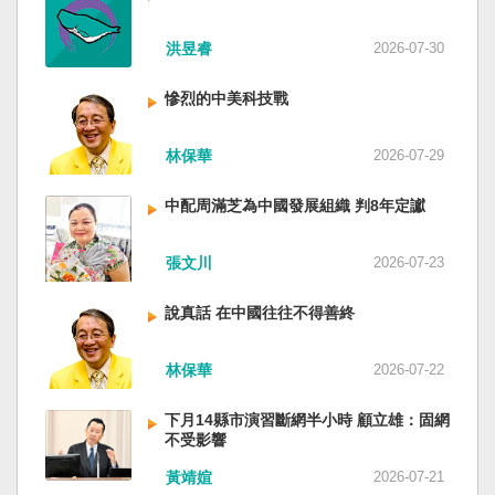
洪昱睿
2026-07-30
慘烈的中美科技戰
林保華
2026-07-29
中配周滿芝為中國發展組織 判8年定讞
張文川
2026-07-23
說真話 在中國往往不得善終
林保華
2026-07-22
下月14縣市演習斷網半小時 顧立雄：固網
不受影響
黃靖媗
2026-07-21