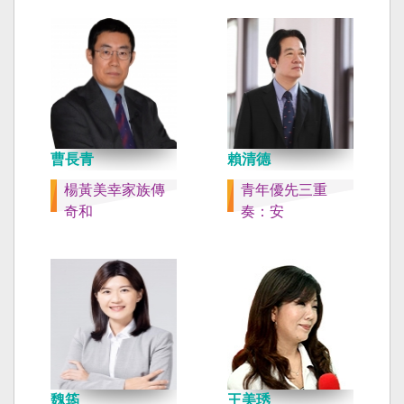
曹長青
賴清德
楊黃美幸家族傳
青年優先三重
奇和
奏：安
魏筠
王美琇